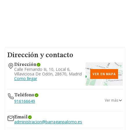
Dirección y contacto
Dirección
Calle Fernando Iii, 10, Local 6,
Villaviciosa De Odón, 28670, Madrid
VER EN MAPA
Como llegar
Teléfono
Ver más
916166649
916331912
Email
administracion@barraganpalomo.es