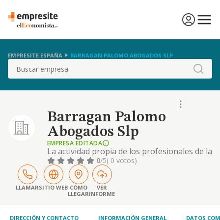
EMPRESITE ESPAÑA
BARRAGAN PALOMO ABOGADOS SLP
Buscar
Barragan Palomo
Abogados Slp
EMPRESA EDITADA
La actividad propia de los profesionales de la
abogacia.
0
/5
( 0 votos)
LLAMAR
SITIO WEB
CÓMO
VER
LLEGAR
INFORME
DIRECCIÓN Y CONTACTO
INFORMACIÓN GENERAL
DATOS COM