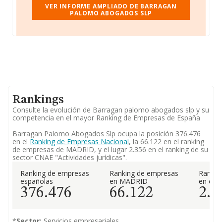
VER INFORME AMPLIADO DE BARRAGAN
PALOMO ABOGADOS SLP
Rankings
Consulte la evolución de Barragan palomo abogados slp y su
competencia en el mayor Ranking de Empresas de España
Barragan Palomo Abogados Slp ocupa la posición 376.476
en el
Ranking de Empresas Nacional
, la 66.122 en el ranking
de empresas de MADRID, y el lugar 2.356 en el ranking de su
sector CNAE "Actividades jurídicas".
Ranking de empresas
Ranking de empresas
Rankin
españolas
en MADRID
en el 
376.476
66.122
2.3
*
Sector:
Servicios empresariales