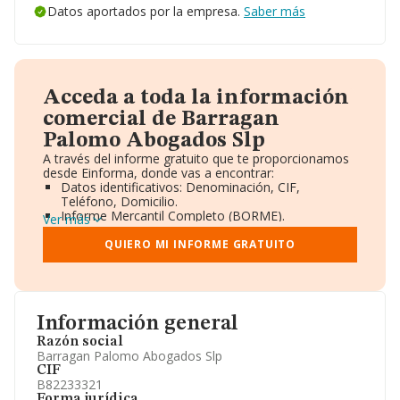
Datos aportados por la empresa.
Saber más
Acceda a toda la información
comercial de Barragan
Palomo Abogados Slp
A través del informe gratuito que te proporcionamos
desde Einforma, donde vas a encontrar:
Datos identificativos: Denominación, CIF,
Teléfono, Domicilio.
Informe Mercantil Completo (BORME).
Ver más
Gráficos de Evolución Ventas y Empleados.
Consejo de Administración y Administradores.
QUIERO MI INFORME GRATUITO
Directivos y Ejecutivos.
Accionistas.
Participaciones y Vinculaciones en otras empresas.
Artículos de prensa publicados sobre la empresa.
Información oficial y registral complementaria.
Información general
Razón social
Barragan Palomo Abogados Slp
CIF
B82233321
Forma jurídica