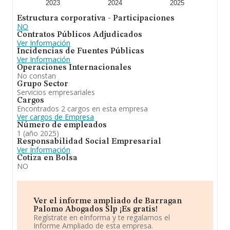
que el promedio de la facturación entre todas las
2023
2024
2025
empresas es de 226 mil euros, siendo la facturación de
Estructura corporativa - Participaciones
la empresa en estudio superior a este promedio.
NO
Teniendo en cuenta la información sobre Madrid, en la
Contratos Públicos Adjudicados
base de datos INFORMA constan 8271 empresas, cuyas
Ver Información
ventas en 2025 han alcanzado los 3.619 millones de
Incidencias de Fuentes Públicas
euros. Finalmente, para completar los datos de sector,
Ver Información
en 2025, la antigüedad desde la constitución es de 15
Operaciones Internacionales
años. Los empleados de media son 2.
No constan
Grupo Sector
A modo de conclusión,
Barragan Palomo Abogados
Servicios empresariales
SLP
se emplea en la actividad propia de los
Cargos
profesionales de la abogacia. En el ranking de su sector
Encontrados 2 cargos en esta empresa
(Actividades jurídicas), la compañía ha perdido posición
Ver cargos de Empresa
respecto al 2024. Se ha posicionado más abajo en el
Número de empleados
ranking nacional (de todas las empresas presentes en el
1 (año 2025)
territorio) frente al 2024.
Responsabilidad Social Empresarial
Ver Información
Cotiza en Bolsa
NO
Ver el informe ampliado de Barragan
Palomo Abogados Slp ¡Es gratis!
Regístrate en eInforma y te regalamos el
Informe Ampliado de esta empresa.