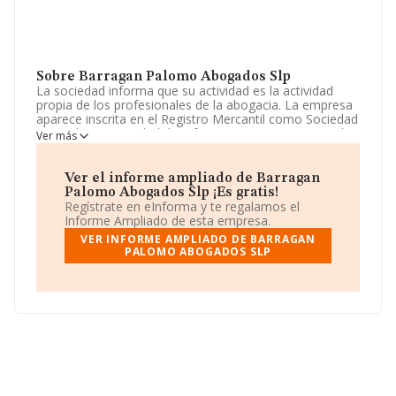
Sobre Barragan Palomo Abogados Slp
La sociedad informa que su actividad es la actividad
propia de los profesionales de la abogacia. La empresa
aparece inscrita en el Registro Mercantil como Sociedad
Limitada. La actividad de referencia CNAE corresponde
Ver más
a 'Actividades jurídicas', cuyo Código es 6910. La
empresa no tiene actividad en mercados exteriores.
Ver el informe ampliado de Barragan
En base a la Recomendación 2003/361/CE de la
Palomo Abogados Slp ¡Es gratis!
Comisión, de 6 de mayo de 2003, sobre la definición de
Regístrate en eInforma y te regalamos el
microempresas, pequeñas y medianas empresas, la
Informe Ampliado de esta empresa.
compañía se puede calificar como microempresa. Ha
VER INFORME AMPLIADO DE BARRAGAN
contado con el mismo número de empleados y
PALOMO ABOGADOS SLP
atendiendo a los datos disponibles en INFORMA, el
número de empleados de la compañía ha estado por
debajo de la media de sector.
Dentro del ranking de empresas elaborado por
INFORMA, atendiendo a los niveles de facturación de la
sociedad, se destaca que: frente al año 2024, la
compañía se ha posicionado 186 puestos por debajo en
el ranking sectorial, pasando del 2.168 al 2.354. Tienen
mejor posición las siguientes empresas del sector:
De