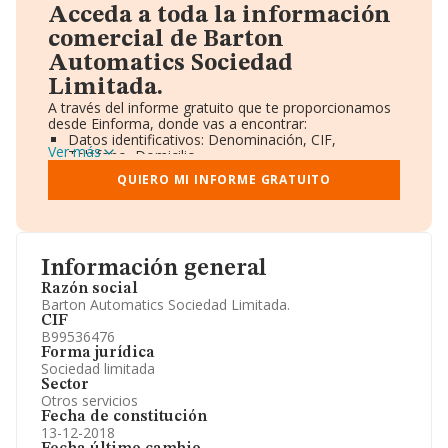
Acceda a toda la información
comercial de Barton
Automatics Sociedad
Limitada.
A través del informe gratuito que te proporcionamos
desde Einforma, donde vas a encontrar:
Datos identificativos: Denominación, CIF,
Ver más
Teléfono, Domicilio.
Informe Mercantil Completo (BORME).
QUIERO MI INFORME GRATUITO
Gráficos de Evolución Ventas y Empleados.
Consejo de Administración y Administradores.
Directivos y Ejecutivos.
Accionistas.
Participaciones y Vinculaciones en otras empresas.
Información general
Artículos de prensa publicados sobre la empresa.
Información oficial y registral complementaria.
Razón social
Barton Automatics Sociedad Limitada.
CIF
B99536476
Forma jurídica
Sociedad limitada
Sector
Otros servicios
Fecha de constitución
13-12-2018