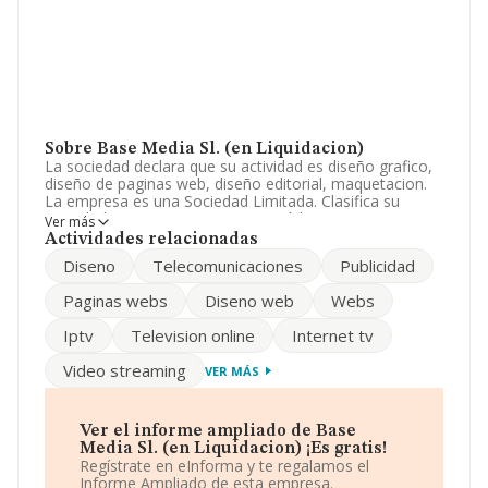
Sobre Base Media Sl. (en Liquidacion)
La sociedad declara que su actividad es diseño grafico,
diseño de paginas web, diseño editorial, maquetacion.
La empresa es una Sociedad Limitada. Clasifica su
actividad CNAE como '%cnae%', código 6220. La
Ver más
empresa no tiene actividad en mercados exteriores.
Actividades relacionadas
Diseno
Telecomunicaciones
Publicidad
Para comunicarse con sus oficinas, el número de
teléfono es 911825687 y la dirección de correo es
Paginas webs
Diseno web
Webs
info@basemedia.es
.
Iptv
Television online
Internet tv
La sociedad española
Base Media S.L. (en
Liquidacion)
, con CIF B85738508, está situada en Calle
Video streaming
VER MÁS
Sebastian Elcano núm. 16 A. Piso 1 B, (28012), en el
municipio de Madrid, Madrid.
En relación con el sector y disponiendo de los datos de
Ver el informe ampliado de Base
hasta 25.469 empresas, a nivel nacional la facturación
Media Sl. (en Liquidacion) ¡Es gratis!
asciende a 19.431 millones de euros y la media de
Regístrate en eInforma y te regalamos el
facturación de ventas entre todas las compañías
Informe Ampliado de esta empresa.