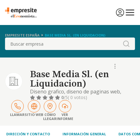
EMPRESITE ESPAÑA
BASE MEDIA SL. (EN LIQUIDACION)
Buscar
Base Media Sl. (en
Liquidacion)
Diseno grafico, diseno de paginas web,
diseno editorial, maquetacion.
0
/5
( 0 votos)
LLAMAR
SITIO WEB
CÓMO
VER
LLEGAR
INFORME
DIRECCIÓN Y CONTACTO
INFORMACIÓN GENERAL
DATOS COM