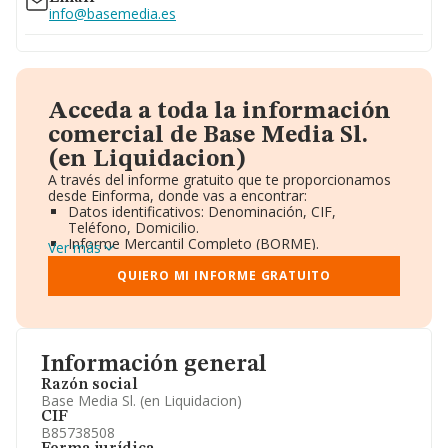
info@basemedia.es
Acceda a toda la información
comercial de Base Media Sl.
(en Liquidacion)
A través del informe gratuito que te proporcionamos
desde Einforma, donde vas a encontrar:
Datos identificativos: Denominación, CIF,
Teléfono, Domicilio.
Informe Mercantil Completo (BORME).
Ver más
Gráficos de Evolución Ventas y Empleados.
Consejo de Administración y Administradores.
QUIERO MI INFORME GRATUITO
Directivos y Ejecutivos.
Accionistas.
Participaciones y Vinculaciones en otras empresas.
Artículos de prensa publicados sobre la empresa.
Información oficial y registral complementaria.
Información general
Razón social
Base Media Sl. (en Liquidacion)
CIF
B85738508