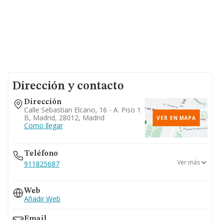
Dirección y contacto
Dirección
Calle Sebastian Elcano, 16 - A. Piso 1
B, Madrid, 28012, Madrid
VER EN MAPA
Como llegar
Teléfono
Ver más
911825687
915289186
Web
915309122
Añadir Web
Email