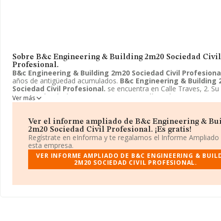
Sobre B&c Engineering & Building 2m20 Sociedad Civil
Profesional.
B&c Engineering & Building 2m20 Sociedad Civil Profesiona
años de antigüedad acumulados.
B&c Engineering & Building
Sociedad Civil Profesional.
se encuentra en Calle Traves, 2. Su 
CNAE está incluida en 7120 - Ensayos y análisis técnicos.
B&c En
Ver más
& Building 2m20 Sociedad Civil Profesional.
está registrada 
Sociedad civil profesional.
Ver el informe ampliado de B&c Engineering & Bu
2m20 Sociedad Civil Profesional. ¡Es gratis!
Regístrate en eInforma y te regalamos el Informe Ampliado
esta empresa.
VER INFORME AMPLIADO DE B&C ENGINEERING & BUIL
2M20 SOCIEDAD CIVIL PROFESIONAL.