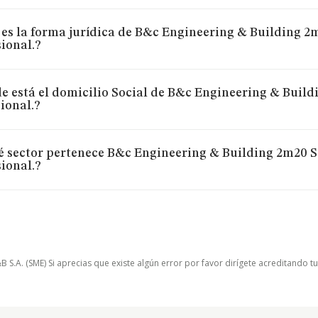
 es la forma jurídica de B&c Engineering & Building 2
ional.?
e está el domicilio Social de B&c Engineering & Build
ional.?
é sector pertenece B&c Engineering & Building 2m20 S
sional.?
.A. (SME) Si aprecias que existe algún error por favor dirígete acreditando t