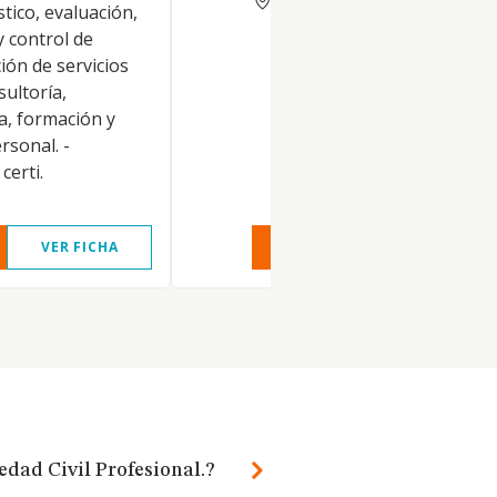
stico, evaluación,
 control de
ción de servicios
sultoría,
ca, formación y
ersonal. -
certi.
VER FICHA
VER INFORME
VER FIC
edad Civil Profesional.?