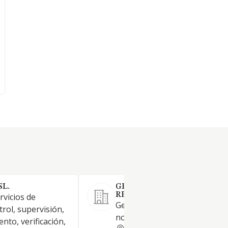
SL.
GRUPO VALORA GESTION D
RESIDUOS SL.
rvicios de
Gestión y valorización de res
trol, supervisión,
no peligrosos (depuradora)
nto, verificación,
CADIZ