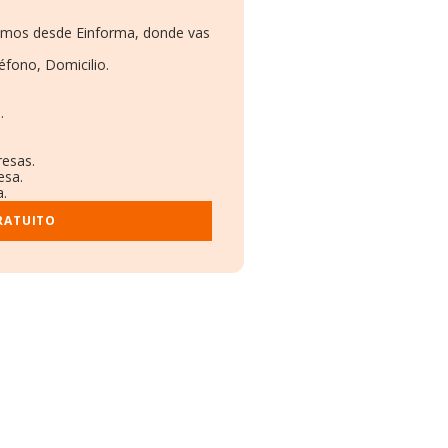
namos desde Einforma, donde vas
éfono, Domicilio.
.
resas.
esa.
a.
RATUITO