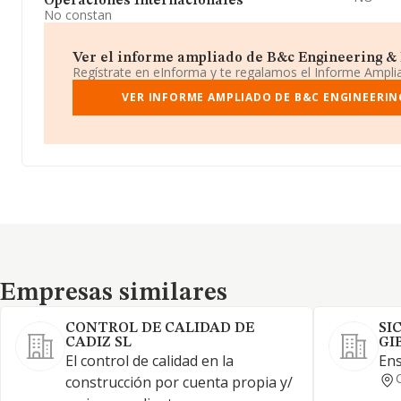
Operaciones Internacionales
No constan
Ver el informe ampliado de B&c Engineering & B
Regístrate en eInforma y te regalamos el Informe Ampl
VER INFORME AMPLIADO DE B&C ENGINEERING
Empresas similares
Empresas similares
CONTROL DE CALIDAD DE
SI
CADIZ SL
GI
El control de calidad en la
Ens
construcción por cuenta propia y/