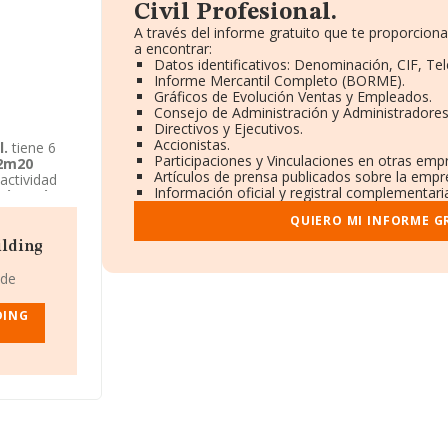
Civil Profesional.
A través del informe gratuito que te proporcio
a encontrar:
Datos identificativos: Denominación, CIF, Tel
Informe Mercantil Completo (BORME).
Gráficos de Evolución Ventas y Empleados.
Consejo de Administración y Administradores
Directivos y Ejecutivos.
Accionistas.
l.
tiene 6
Participaciones y Vinculaciones en otras emp
 2m20
Artículos de prensa publicados sobre la empr
actividad
Información oficial y registral complementari
gineering
como
QUIERO MI INFORME G
ilding
 de
DING