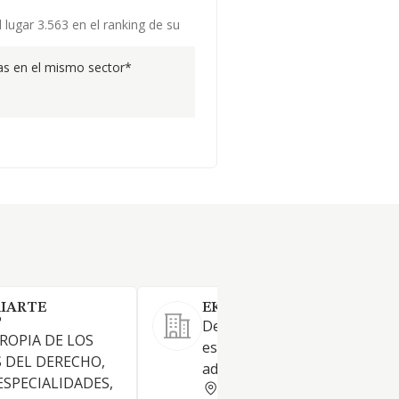
lugar 3.563 en el ranking de su
s en el mismo sector*
RIARTE
EKAIN ABOKATUAK, S.A.
P
Despacho de abogados
ROPIA DE LOS
especializados en derecho
 DEL DERECHO,
administrativo
ESPECIALIDADES,
ALAVA