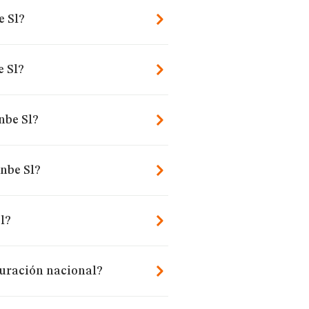
e Sl?
 Sl?
nbe Sl?
anbe Sl?
l?
turación nacional?