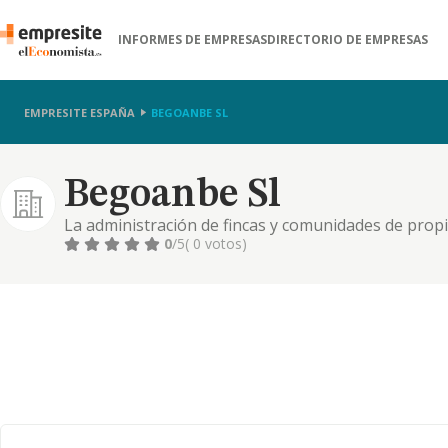
INFORMES DE EMPRESAS
DIRECTORIO DE EMPRESAS
EMPRESITE ESPAÑA
BEGOANBE SL
Begoanbe Sl
La administración de fincas y comunidades de propie
prestación de servicios de asesoría jurídica y asiste
0
/5
( 0 votos)
profesionales, a favor de comunidades de propietar