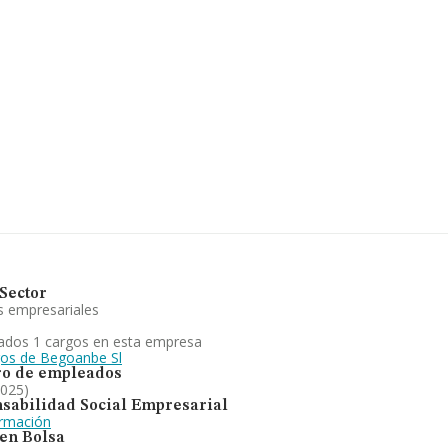
riano Vi núm. 20 Piso 6 Oficina 2,
ís Vasco.
135 empresas, la facturación en el
a un promedio de facturación de 226
l de interés, la media de empleados
 de fincas y comunidades de
 servicios de asesoría jurídica y
ionales, a favor de comunidades de
empresas en el territorio nacional, ha
Sector
s empresariales
ados 1 cargos en esta empresa
gos de Begoanbe Sl
o de empleados
2025)
sabilidad Social Empresarial
ormación
 en Bolsa