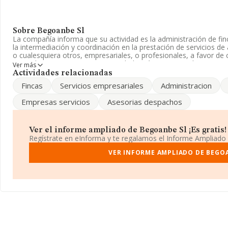
Sobre Begoanbe Sl
La compañía informa que su actividad es la administración de fi
la intermediación y coordinación en la prestación de servicios de as
o cualesquiera otros, empresariales, o profesionales, a favor de
particulares y empresas. La sociedad está inscrita en el Registr
Ver más
Su CNAE corresponde a 6910 con código 'Actividades jurídicas'. L
Actividades relacionadas
mercados exteriores.
Fincas
Servicios empresariales
Administracion
Atendiendo a los datos disponibles en INFORMA, ese número ha
Empresas servicios
Asesorias despachos
sector.
Dentro del ranking de empresas elaborado por INFORMA, atendien
la empresa, se destaca que: en 2025, en la clasificación del sect
Ver el informe ampliado de Begoanbe Sl ¡Es gratis!
puestos más abajo y su posición actual es 3.556 (el año anterior
Regístrate en eInforma y te regalamos el Informe Ampliado
mejor posicionadas las siguientes empresas del sector:
C.R.A. &
y
Mm Consultores S.A
; sin embargo, el ranking coloca la empr
VER INFORME AMPLIADO DE BEGO
Abogados Slne
y
Urbem Urbanistas y Abogados SLP
. En el 
puestos, pasando de la posición 426.164 a 462.626. Éstas son la
ranking:
Anlose S.L
y
Autoneumatico Josmar S.L
, sin embargo
colocan por detrás podemos encontrar:
Talleres Higueras Blan
S.L
. En 2025, la empresa ha perdido 242 puestos en el ranking pro
puesto.
Su teléfono es 945200447.