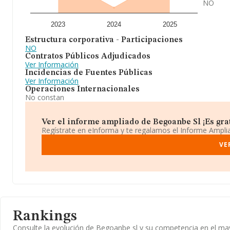
NO
2023
2024
2025
Estructura corporativa - Participaciones
NO
Contratos Públicos Adjudicados
Ver Información
Incidencias de Fuentes Públicas
Ver Información
Operaciones Internacionales
No constan
Ver el informe ampliado de Begoanbe Sl ¡Es grat
Regístrate en eInforma y te regalamos el Informe Ampl
VE
Rankings
Consulte la evolución de Begoanbe sl y su competencia en el m