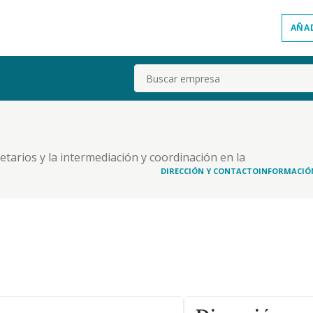
AÑA
Buscar
tarios y la intermediación y coordinación en la
ncia judicial o cualesquiera otros, empresariales, o
DIRECCIÓN Y CONTACTO
INFORMACIÓ
ios, particulares y empresas