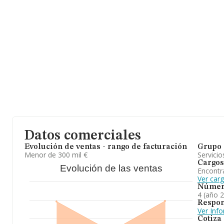
La sociedad
Begoanbe S.L
, B01452572, está situada en Calle Ad
(01008), en el municipio de Vitoria-gasteiz, provincia de Álava, Pa
En relación con el sector y disponiendo de los datos de hasta 28.
ámbito nacional alcanza los 6.369 millones de euros y se calcul
mil euros entre todas las compañías. Como información adiciona
es de 2. La antigüedad alcanza los 15 años desde la constitución.
Para concluir, la actividad de
Begoanbe S.L
es la administración
propietarios y la intermediación y coordinación en la prestación de
asistencia judicial o cualesquiera otros, empresariales, o profes
propietarios, particulares y empresas. En el ranking de todas las 
experimentado un retroceso.
Datos comerciales
Evolución de ventas - rango de facturación
Grupo 
Menor de 300 mil €
Servicio
Cargos
Evolución de las ventas
Encontr
Ver car
Númer
4 (año 
Respon
Ver Inf
Cotiza