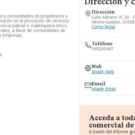
Dirección y 
Dirección
as y comunidades de propietarios y
Calle Adriano Vi, 20 - 
nación en la prestación de servicios
Vitoria-Gasteiz, 01008
tencia judicial o cualesquiera otros,
Como llegar
onales, a favor de comunidades de
s y empresas
Teléfono
945200447
as
945001436
945001434
Web
945001435
Añadir Web
Email
Añadir Email
Acceda a tod
comercial de
A través del informe g