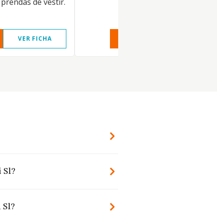
 prendas de vestir.
VER FICHA
VER INFORME
VER FIC
 Sl?
 Sl?