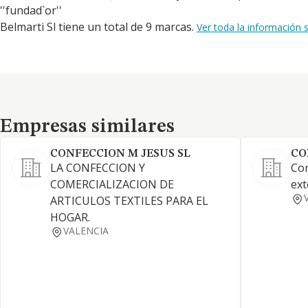
''fundad`or''
Belmarti Sl tiene un total de 9 marcas.
Ver toda la información
Empresas similares
Empresas similares
CONFECCION M JESUS SL
CO
LA CONFECCION Y
Con
COMERCIALIZACION DE
ext
ARTICULOS TEXTILES PARA EL
HOGAR.
VALENCIA