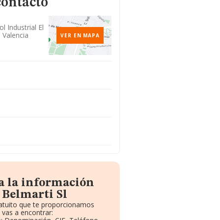
contacto
ol Industrial El
, Valencia
VER EN MAPA
a la información
 Belmarti Sl
ratuito que te proporcionamos
vas a encontrar: