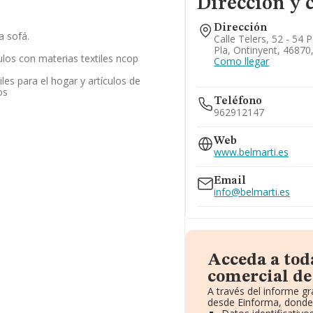
Dirección y 
Dirección
a sofá.
Calle Telers, 52 - 54 P
Pla, Ontinyent, 46870
ulos con materias textiles ncop
Como llegar
iles para el hogar y artículos de
os
Teléfono
962912147
Web
www.belmarti.es
Email
info@belmarti.es
Acceda a tod
comercial de
A través del informe g
desde Einforma, donde 