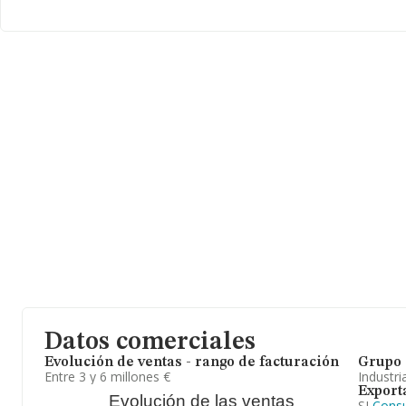
euros. Finalmente, para completar los datos de sector, en 2025,
antigüedad desde la constitución es de 20 años.
En definitiva, la actividad de
Belmarti S.L
es confección de fundas
en el ranking nacional, la empresa ha perdido posiciones frente a
Datos comerciales
Evolución de ventas - rango de facturación
Grupo 
Entre 3 y 6 millones €
Industri
Export
Evolución de las ventas
SI
Consu