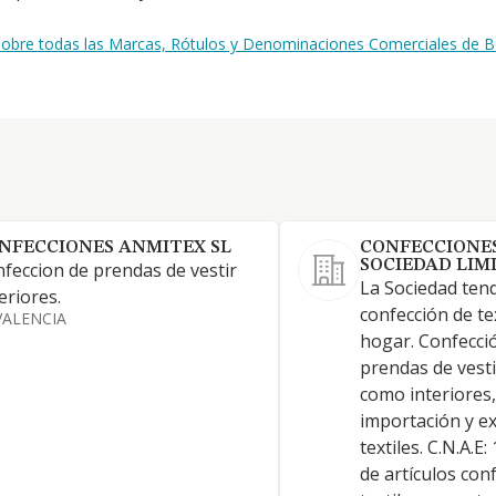
 sobre todas las Marcas, Rótulos y Denominaciones Comerciales de Be
NFECCIONES ANMITEX SL
CONFECCIONE
SOCIEDAD LIM
feccion de prendas de vestir
La Sociedad tend
eriores.
confección de tex
VALENCIA
hogar. Confecció
prendas de vesti
como interiores,
importación y e
textiles. C.N.A.E
de artículos con