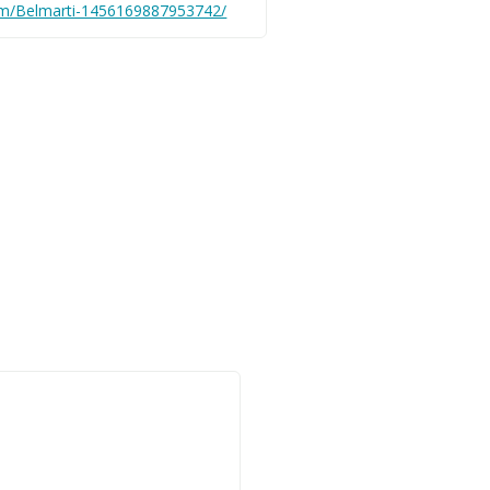
om/Belmarti-1456169887953742/