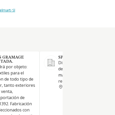
lmarti Sl
S GRAMAGE
SPORTANDEM SL
ITADA.
Diseño, fabricación y distribu
rá por objeto:
de material escolar, papelería
tiles para el
marroquinería y artículos de
n de todo tipo de
regalo.
r, tanto exteriores
VALENCIA
 venta,
xportación de
: 1392. Fabricación
feccionados con