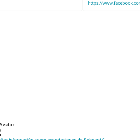
https://www.facebook.c
 la media de empleados es de 5. La
 para sofá. En cuanto a la posición
l 2024.
Sector
a
a
ltar información sobre exportaciones de Belmarti Sl