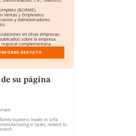
os: Denominación, CIF, Teléfono,
Completo (BORME).
ón Ventas y Empleados.
ración y Administradores.
os.
inculaciones en otras empresas.
 publicados sobre la empresa.
y registral complementaria.
 INFORME GRATUITO
gina web
 de su página
lmarti
family business leader in sofa
manufacturing in Spain, newest bi-
tretch.