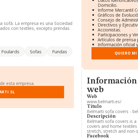
Datos identificativ
Domicilio.
Informe Mercantil 
Gráficos de Evoluci
Consejo de Administ
ra sofá. La empresa es una Sociedad
Directivos y Ejecutiv
nados con textiles, excepto prendas
Accionistas.
Participaciones y V
Artículos de prensa
do a los niveles de facturación de
Información oficial 
 ha posicionado 9 puestos por debajo
Foulards
Sofas
Fundas
a, en el ranking del sector, están
QUIERO MI
bargo, algunas de las empresas
2 Soluciones En Recursos S.L
. En
bajo, en la posición 53.639 (el año
das las siguientes compañías:
Woffu
mpresas que están por debajo, se
Informacion de su pá
Información
el 2000 S.L
. Ha retrocedido 514
 de esta empresa.
web
ARTI SL
ágina web es
www.belmarti.es
.
Web
www.belmarti.es/
rs núm. 52 - 54 Pol Industrial El Pla,
Titulo
Belmarti sofa covers - be
Descripción
Belmarti sofa covers is a 
96 empresas, la facturación en el
covers and home textiles 
entre todas las compañías es de 715
stretch, stretch and non-s
 provincia de Valencia, en la base de
 alcanzado los 432 millones de
Facebook