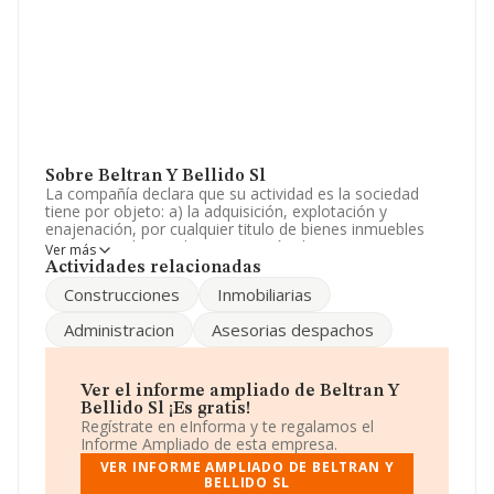
Sobre Beltran Y Bellido Sl
La compañía declara que su actividad es la sociedad
tiene por objeto: a) la adquisición, explotación y
enajenación, por cualquier titulo de bienes inmuebles
rusticos y urbanos; la construcción de estos y
Ver más
administración, tenencia, promoción, explotación y
Actividades relacionadas
arren. La sociedad está registrada como Sociedad
Construcciones
Inmobiliarias
Limitada. Su actividad CNAE es 'Agentes de la propiedad
inmobiliaria' con código 6831. La compañía no tiene
Administracion
Asesorias despachos
actividad en mercados exteriores.
De acuerdo con la Recomendación 2003/361/CE de la
Comisión, de 6 de mayo de 2003, sobre la definición de
Ver el informe ampliado de Beltran Y
microempresas, pequeñas y medianas empresas, la
Bellido Sl ¡Es gratis!
compañía reúne los requisitos de una microempresa.
Regístrate en eInforma y te regalamos el
No ha habido variación en cuanto al número de
Informe Ampliado de esta empresa.
empleados con respecto al 2023 y según las cifras
VER INFORME AMPLIADO DE BELTRAN Y
existentes en la base de datos de INFORMA, el número
BELLIDO SL
de empleados ha estado por encima de la media de