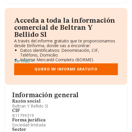
Acceda a toda la información
comercial de Beltran Y
Bellido Sl
A través del informe gratuito que te proporcionamos
desde Einforma, donde vas a encontrar:
Datos identificativos: Denominación, CIF,
Teléfono, Domicilio.
Informe Mercantil Completo (BORME).
Ver más
Gráficos de Evolución Ventas y Empleados.
Consejo de Administración y Administradores.
QUIERO MI INFORME GRATUITO
Directivos y Ejecutivos.
Accionistas.
Participaciones y Vinculaciones en otras empresas.
Artículos de prensa publicados sobre la empresa.
Información oficial y registral complementaria.
Información general
Razón social
Beltran Y Bellido Sl
CIF
B11799319
Forma jurídica
Sociedad limitada
Sector