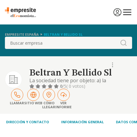
EMPRESITE ESPAÑA
BELTRAN Y BELLIDO SL
Buscar
Beltran Y Bellido Sl
La sociedad tiene por objeto: a) la
adquisicion, explotacion y enajenacion, por
0
/5
( 0 votos)
cualquier titulo de bienes inmuebles rusticos
y urbanos; la construccion de estos y
administracion, tenencia, promocion,
LLAMAR
SITIO WEB
CÓMO
VER
LLEGAR
INFORME
explotacion y arren
DIRECCIÓN Y CONTACTO
INFORMACIÓN GENERAL
DATOS COM