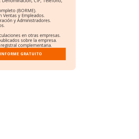
s: Denominación, CIF, Teléfono,
Completo (BORME).
ón Ventas y Empleados.
ración y Administradores.
os.
nculaciones en otras empresas.
publicados sobre la empresa.
y registral complementaria.
 INFORME GRATUITO