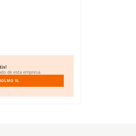
is!
iado de esta empresa.
IOLMO SL