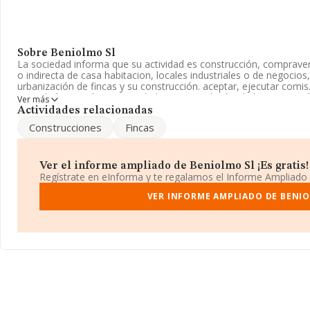
Sobre Beniolmo Sl
La sociedad informa que su actividad es construcción, compravent
o indirecta de casa habitacion, locales industriales o de negocios
urbanización de fincas y su construcción. aceptar, ejecutar com
Sociedad Limitada. Su actividad CNAE es 'Alquiler de bienes inmob
Ver más
código 6820. No realiza actividad de importación y/o exportación
Actividades relacionadas
Construcciones
Fincas
No ha habido variación en cuanto al número de empleados con r
disposición de INFORMA, ha tenido un número de empleados por 
La sociedad
Beniolmo S.L
, con CIF B60264876, tiene domicilio fi
Ver el informe ampliado de Beniolmo Sl ¡Es gratis!
(08870), en el municipio de Sitges, en Barcelona, Cataluña.
Regístrate en eInforma y te regalamos el Informe Ampliado
En relación con el sector y disponiendo de los datos de hasta 132
VER INFORME AMPLIADO DE BENI
facturación asciende a 22.485 millones de euros y el promedio de
todas las compañías asciende a los 169 mil euros. Finalmente, pa
en 2025, la media de antigüedad desde la constitución es de 24
empresas es de 1.