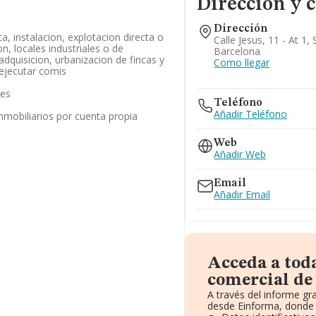
Dirección y 
Dirección
, instalacion, explotacion directa o
Calle Jesus, 11 - At 1,
on, locales industriales o de
Barcelona
dquisicion, urbanizacion de fincas y
Como llegar
 ejecutar comis
les
Teléfono
Añadir Teléfono
inmobiliarios por cuenta propia
Web
Añadir Web
Email
Añadir Email
Acceda a tod
comercial de
A través del informe g
desde Einforma, donde 