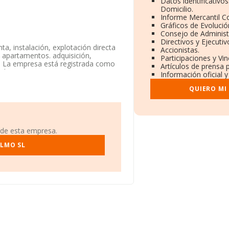
Datos identificativo
Domicilio.
Informe Mercantil 
Gráficos de Evoluci
Consejo de Administ
Directivos y Ejecutiv
a, instalación, explotación directa
Accionistas.
, apartamentos. adquisición,
Participaciones y Vi
is. La empresa está registrada como
Artículos de prensa 
iliarios por cuenta propia' con
Información oficial 
.
QUIERO MI
especto al 2024 y según los datos a
debajo de la media de sector.
scal en Calle Jesús núm. 11 At 1,
 de esta empresa.
.937 empresas, a nivel nacional la
OLMO SL
 la facturación de ventas entre
ra completar los datos de sector,
 años. La media de empleados de las