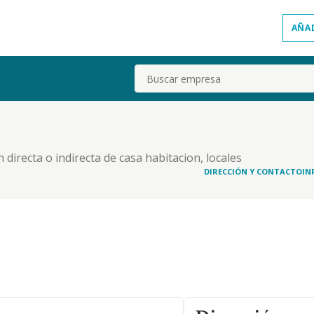
AÑA
Buscar
directa o indirecta de casa habitacion, locales
on, urbanizacion de fincas y su construccion.
DIRECCIÓN Y CONTACTO
IN