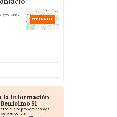
contacto
 Sitges, 08870,
VER EN MAPA
a la información
 Beniolmo Sl
ratuito que te proporcionamos
vas a encontrar: