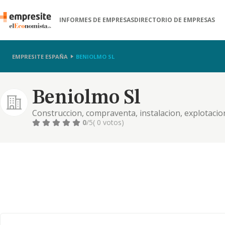
INFORMES DE EMPRESAS
DIRECTORIO DE EMPRESAS
EMPRESITE ESPAÑA
BENIOLMO SL
Beniolmo Sl
Construccion, compraventa, instalacion, explotacion 
industriales o de negocios, apartamentos. adquisici
0
/5
( 0 votos)
aceptar, ejecutar comis