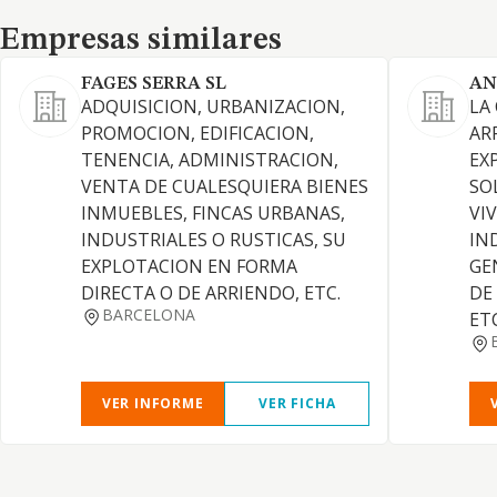
Empresas similares
Empresas similares
FAGES SERRA SL
AN
ADQUISICION, URBANIZACION,
LA
PROMOCION, EDIFICACION,
AR
TENENCIA, ADMINISTRACION,
EX
VENTA DE CUALESQUIERA BIENES
SO
INMUEBLES, FINCAS URBANAS,
VI
INDUSTRIALES O RUSTICAS, SU
IN
EXPLOTACION EN FORMA
GE
DIRECTA O DE ARRIENDO, ETC.
DE
BARCELONA
ET
VER INFORME
VER FICHA