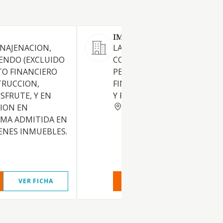
IMMOBLES LECHA SOLER S
ENAJENACION,
LA PROMOCION,
ENDO (EXCLUIDO
CONSTRUCCION, COMPRAVE
O FINANCIERO
PERMUTA Y ARRENDAMIENT
TRUCCION,
FINCAS URBANAS, INDUSTRI
SFRUTE, Y EN
Y RUSTICAS.
BARCELONA
ION EN
RMA ADMITIDA EN
ENES INMUEBLES.
VER FICHA
VER INFORME
VER FIC