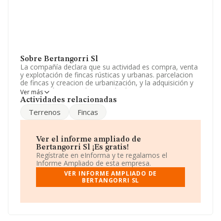
Sobre Bertangorri Sl
La compañía declara que su actividad es compra, venta
y explotación de fincas rústicas y urbanas. parcelacion
de fincas y creacion de urbanización, y la adquisición y
enajenación por cualquier titulo de terrenos,
Ver más
edificaciones y fincas en general. así como la. La
Actividades relacionadas
empresa está registrada como Sociedad Limitada. La
Terrenos
Fincas
actividad de referencia CNAE corresponde a '%cnae%',
cuyo Código es 6812. No realiza actividad de
importación y/o exportación.
Ver el informe ampliado de
La empresa española
Bertangorri S.L
, con NIF
Bertangorri Sl ¡Es gratis!
B20878724, está situada en Calle Ramon Irizar núm. 2
Regístrate en eInforma y te regalamos el
00, (20560), en el municipio de Oñati, provincia de
Informe Ampliado de esta empresa.
Guipúzcoa, País Vasco.
VER INFORME AMPLIADO DE
BERTANGORRI SL
En base a la información de la que dispone INFORMA
sobre 231.218 compañías, a nivel nacional la facturación
asciende a 29.817 millones de euros y se calcula un
promedio de facturación de 128 mil euros entre todas
las compañías. En relación con la información de la