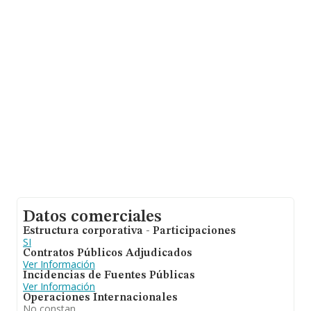
provincia de Guipúzcoa, en la base de datos INFORMA
constan 2203 empresas, con ventas en el año 2024 de
536 millones de euros. Por último, con el fin de ampliar
la información relativa al ámbito de la empresa, los
empleados de media son 1. La antigüedad desde la
constitución es de 20 años.
Datos comerciales
Estructura corporativa - Participaciones
SI
Contratos Públicos Adjudicados
Ver Información
Incidencias de Fuentes Públicas
Ver Información
Operaciones Internacionales
No constan