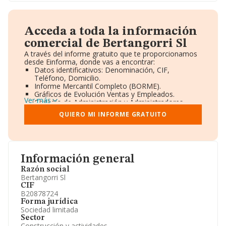
Acceda a toda la información
comercial de Bertangorri Sl
A través del informe gratuito que te proporcionamos
desde Einforma, donde vas a encontrar:
Datos identificativos: Denominación, CIF,
Teléfono, Domicilio.
Informe Mercantil Completo (BORME).
Gráficos de Evolución Ventas y Empleados.
Ver más
Consejo de Administración y Administradores.
Directivos y Ejecutivos.
QUIERO MI INFORME GRATUITO
Accionistas.
Participaciones y Vinculaciones en otras empresas.
Artículos de prensa publicados sobre la empresa.
Información oficial y registral complementaria.
Información general
Razón social
Bertangorri Sl
CIF
B20878724
Forma jurídica
Sociedad limitada
Sector
Construcción y actividades