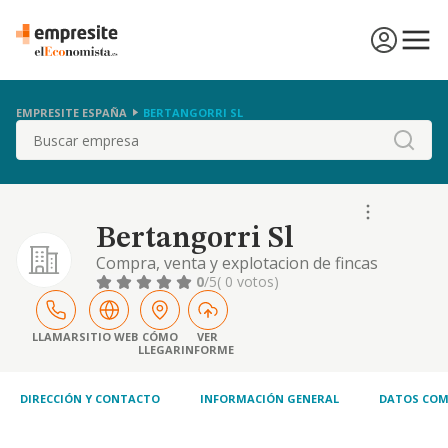
EMPRESITE ESPAÑA
BERTANGORRI SL
Buscar
Bertangorri Sl
Compra, venta y explotacion de fincas
rusticas y urbanas. parcelacion de fincas y
0
/5
( 0 votos)
creacion de urbanizacion, y la adquisicion y
enajenacion por cualquier titulo de terrenos,
edificaciones y fincas en general. asi como la
LLAMAR
SITIO WEB
CÓMO
VER
LLEGAR
INFORME
DIRECCIÓN Y CONTACTO
INFORMACIÓN GENERAL
DATOS COM