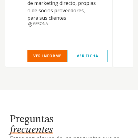
de marketing directo, propias
v
o de socios proveedores,
e
para sus clientes
G
GERONA
p
VER INFORME
VER FICHA
Preguntas
frecuentes