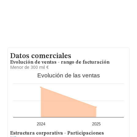
han alcanzado los 125 millones de euros. Para aportar
ulterior información de interés en el ámbito sectorial, la
media de antigüedad desde la constitución es de 15
años. La media de empleados de las empresas es de 2.
Datos comerciales
Evolución de ventas - rango de facturación
Menor de 300 mil €
Evolución de las ventas
2024
2025
Estructura corporativa - Participaciones