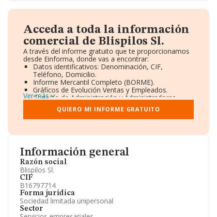
Acceda a toda la información
comercial de Blispilos Sl.
A través del informe gratuito que te proporcionamos
desde Einforma, donde vas a encontrar:
Datos identificativos: Denominación, CIF,
Teléfono, Domicilio.
Informe Mercantil Completo (BORME).
Gráficos de Evolución Ventas y Empleados.
Ver más
Consejo de Administración y Administradores.
Directivos y Ejecutivos.
QUIERO MI INFORME GRATUITO
Accionistas.
Participaciones y Vinculaciones en otras empresas.
Artículos de prensa publicados sobre la empresa.
Información oficial y registral complementaria.
Información general
Razón social
Blispilos Sl.
CIF
B16797714
Forma jurídica
Sociedad limitada unipersonal
Sector
Servicios empresariales