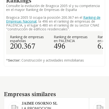
Rankings
Consulte la evolución de Bragoca 2005 sl y su competencia
en el mayor Ranking de Empresas de España
Bragoca 2005 Sl ocupa la posición 200.367 en el
Ranking de
Empresas Nacional
, la 496 en el ranking de empresas de
PALENCIA, y el lugar 6.480 en el ranking de su sector CNAE
"construcción de edificios residenciales".
Ranking de empresas
Ranking de empresas
Rankin
españolas
en PALENCIA
en el 
200.367
496
6.4
*
Sector:
Construcción y actividades inmobiliarias
Empresas similares
Empresas similares
JAIME OSORNO SL
LA PROMOCION,