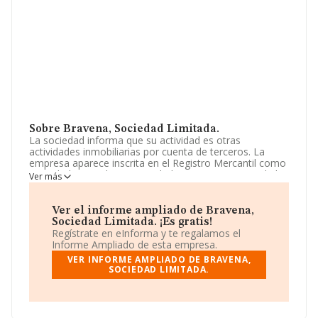
Sobre Bravena, Sociedad Limitada.
La sociedad informa que su actividad es otras
actividades inmobiliarias por cuenta de terceros. La
empresa aparece inscrita en el Registro Mercantil como
Sociedad Limitada. Su actividad CNAE es 'Agentes de la
Ver más
propiedad inmobiliaria' con código 6831. No realiza
actividad de importación y/o exportación.
Ver el informe ampliado de Bravena,
La sociedad española
Bravena, Sociedad Limitada
,
Sociedad Limitada. ¡Es gratis!
CIF B27650282, está situada en Calle Rio Taibilla núm. 6
Regístrate en eInforma y te regalamos el
7 C, (30110), Murcia, Murcia.
Informe Ampliado de esta empresa.
VER INFORME AMPLIADO DE BRAVENA,
En base a la información de la que dispone INFORMA
SOCIEDAD LIMITADA.
sobre 54.122 compañías, la facturación en el ámbito
nacional alcanza los 4.318 millones de euros y la media
entre todas las compañías es de 79 mil euros de ventas.
Respecto a la información de la provincia (hablamos de