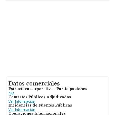
Murcia), en la base de datos de INFORMA aparecen
1247 empresas, cuyas ventas han alcanzado los 47
millones de euros. Por último, con el fin de ampliar la
información relativa al ámbito de la empresa, la media
de empleados de las empresas es de 1. La media de
antigüedad desde la constitución es de 7 años.
Datos comerciales
Estructura corporativa - Participaciones
NO
Contratos Públicos Adjudicados
Ver Información
Incidencias de Fuentes Públicas
Ver Información
Operaciones Internacionales