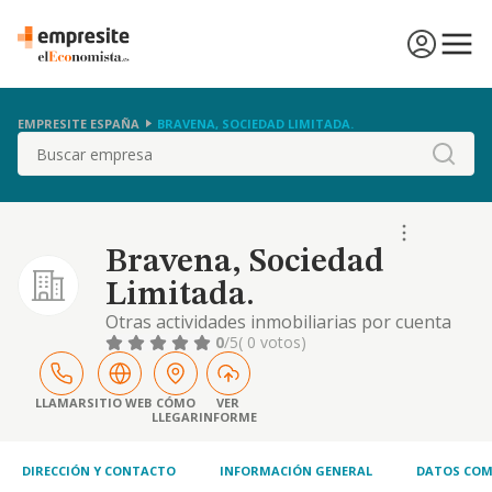
EMPRESITE ESPAÑA
BRAVENA, SOCIEDAD LIMITADA.
Buscar
Bravena, Sociedad
Limitada.
Otras actividades inmobiliarias por cuenta
de terceros
0
/5
( 0 votos)
LLAMAR
SITIO WEB
CÓMO
VER
LLEGAR
INFORME
DIRECCIÓN Y CONTACTO
INFORMACIÓN GENERAL
DATOS COM