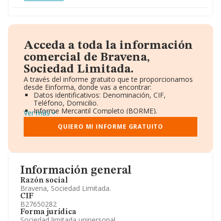
Acceda a toda la información
comercial de Bravena,
Sociedad Limitada.
A través del informe gratuito que te proporcionamos
desde Einforma, donde vas a encontrar:
Datos identificativos: Denominación, CIF,
Teléfono, Domicilio.
Informe Mercantil Completo (BORME).
Ver más
Gráficos de Evolución Ventas y Empleados.
Consejo de Administración y Administradores.
QUIERO MI INFORME GRATUITO
Directivos y Ejecutivos.
Accionistas.
Participaciones y Vinculaciones en otras empresas.
Artículos de prensa publicados sobre la empresa.
Información oficial y registral complementaria.
Información general
Razón social
Bravena, Sociedad Limitada.
CIF
B27650282
Forma jurídica
Sociedad limitada unipersonal