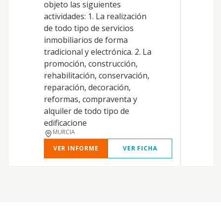
objeto las siguientes
c
actividades: 1. La realización
r
de todo tipo de servicios
a
inmobiliarios de forma
p
tradicional y electrónica. 2. La
u
promoción, construcción,
g
rehabilitación, conservación,
a
reparación, decoración,
p
reformas, compraventa y
r
alquiler de todo tipo de
c
edificacione
MURCIA
VER INFORME
VER FICHA