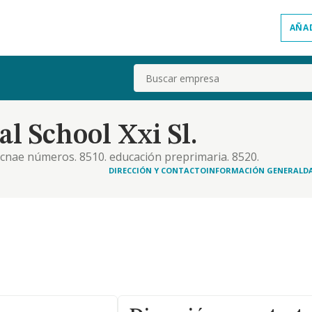
AÑA
Buscar
al School Xxi Sl.
, cnae números. 8510. educación preprimaria. 8520.
l. 8560. actividades auxiliares a la educación. -
DIRECCIÓN Y CONTACTO
INFORMACIÓN GENERAL
D
del sistema educativo español y extranjero