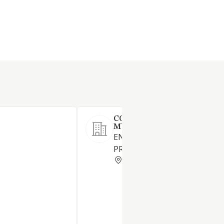
COLEGIO CENTRAL MANU
MUÑOZ SL
ENSE/ANZA EN LOS NIVELES
PREESCOLAR BASICA Y FP.
MADRID