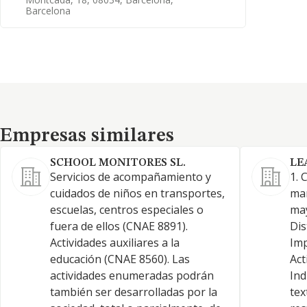
Barcelona
Empresas similares
Empresas similares
SCHOOL MONITORES SL.
LE
Servicios de acompañamiento y
1. 
cuidados de niños en transportes,
man
escuelas, centros especiales o
may
fuera de ellos (CNAE 8891).
Dis
Actividades auxiliares a la
Imp
educación (CNAE 8560). Las
Act
actividades enumeradas podrán
Ind
también ser desarrolladas por la
tex