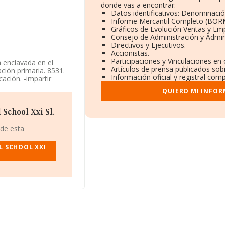
donde vas a encontrar:
Datos identificativos: Denominació
Informe Mercantil Completo (BOR
Gráficos de Evolución Ventas y Em
Consejo de Administración y Admin
Directivos y Ejecutivos.
Accionistas.
Participaciones y Vinculaciones en
á enclavada en el
Artículos de prensa publicados sob
ción primaria. 8531.
Información oficial y registral com
cación. -impartir
spañol y extranjero.
QUIERO MI INFOR
Limitada. Clasifica su
esa opera en el
 School Xxi Sl.
os disponibles en
 de esta
or.
L SCHOOL XXI
ndo a los niveles de
ervado la posición del
 delante de la
lex Cultural
están empresas como:
n el ranking nacional,
59. Éstas son las
S.A
y
Camping Les
r se encuentran:
Smac
a perdido 148 puestos