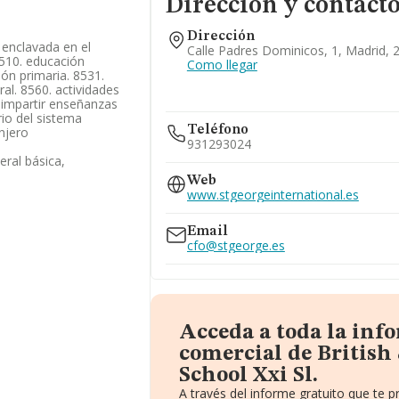
Dirección y contact
Dirección
á enclavada en el
Calle Padres Dominicos, 1, Madrid, 
510. educación
Como llegar
ión primaria. 8531.
al. 8560. actividades
 -impartir enseñanzas
rio del sistema
Teléfono
njero
931293024
ral básica,
Web
www.stgeorgeinternational.es
Email
cfo@stgeorge.es
Acceda a toda la inf
comercial de British
School Xxi Sl.
A través del informe gratuito que te