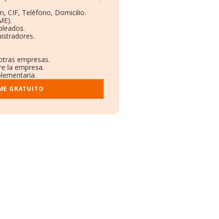
n, CIF, Teléfono, Domicilio.
ME).
pleados.
istradores.
 otras empresas.
re la empresa.
plementaria.
ME GRATUITO