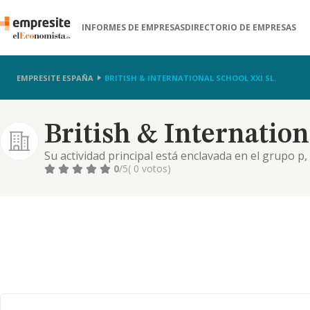
INFORMES DE EMPRESAS
DIRECTORIO DE EMPRESAS
EMPRESITE ESPAÑA
BRITISH & INTERNATIONAL SCHOOL XXI SL.
British & Internation
Su actividad principal está enclavada en el grupo p
educación primaria. 8531. ecuación secundaria genera
0
/5
( 0 votos)
impartir enseñanzas regladas de nivel obligatorio 