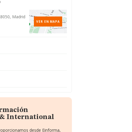
o
28050, Madrid
VER EN MAPA
ormación
 & International
 proporcionamos desde Einforma,