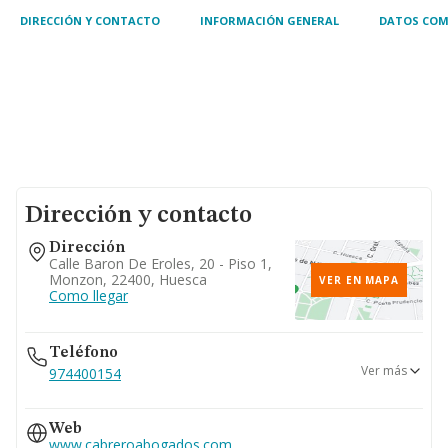
DIRECCIÓN Y CONTACTO
INFORMACIÓN GENERAL
DATOS COM
Dirección y contacto
Dirección
Calle Baron De Eroles, 20 - Piso 1,
Monzon, 22400, Huesca
VER EN MAPA
Como llegar
Teléfono
Ver más
974400154
974400246
Web
974400339
www.cabreroabogados.com