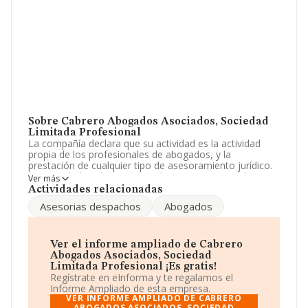
Sobre Cabrero Abogados Asociados, Sociedad
Limitada Profesional
La compañía declara que su actividad es la actividad
propia de los profesionales de abogados, y la
prestación de cualquier tipo de asesoramiento jurídico.
La sociedad está inscrita en el Registro Mercantil como
Ver más
Sociedad Limitada. Su CNAE corresponde a 6910 con
Actividades relacionadas
código 'Actividades jurídicas'. La empresa no tiene
Asesorias despachos
Abogados
actividad en mercados exteriores.
La plantilla permanece igual y según los datos a
disposición de INFORMA, ha tenido un número de
Ver el informe ampliado de Cabrero
empleados por debajo de la media de sector.
Abogados Asociados, Sociedad
Limitada Profesional ¡Es gratis!
Dentro del ranking de empresas elaborado por
Regístrate en eInforma y te regalamos el
INFORMA, atendiendo a los niveles de facturación,
Informe Ampliado de esta empresa.
podemos decir de la compañía que: la empresa ha
VER INFORME AMPLIADO DE CABRERO
ABOGADOS ASOCIADOS, SOCIEDAD