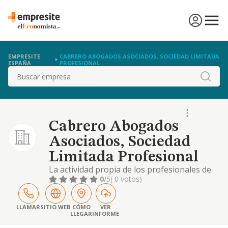
EMPRESITE
CABRERO ABOGADOS ASOCIADOS, SOCIEDAD LIMITADA
ESPAÑA
PROFESIONAL
Buscar
Cabrero Abogados
Asociados, Sociedad
Limitada Profesional
La actividad propia de los profesionales de
abogados, y la prestación de cualquier tipo
0
/5
( 0 votos)
de asesoramiento jurídico
LLAMAR
SITIO WEB
CÓMO
VER
LLEGAR
INFORME