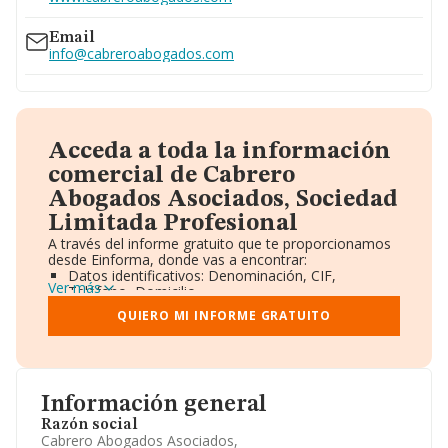
Email
info@cabreroabogados.com
Acceda a toda la información
comercial de Cabrero
Abogados Asociados, Sociedad
Limitada Profesional
A través del informe gratuito que te proporcionamos
desde Einforma, donde vas a encontrar:
Datos identificativos: Denominación, CIF,
Ver más
Teléfono, Domicilio.
Informe Mercantil Completo (BORME).
QUIERO MI INFORME GRATUITO
Gráficos de Evolución Ventas y Empleados.
Consejo de Administración y Administradores.
Directivos y Ejecutivos.
Accionistas.
Participaciones y Vinculaciones en otras empresas.
Información general
Artículos de prensa publicados sobre la empresa.
Información oficial y registral complementaria.
Razón social
Cabrero Abogados Asociados,