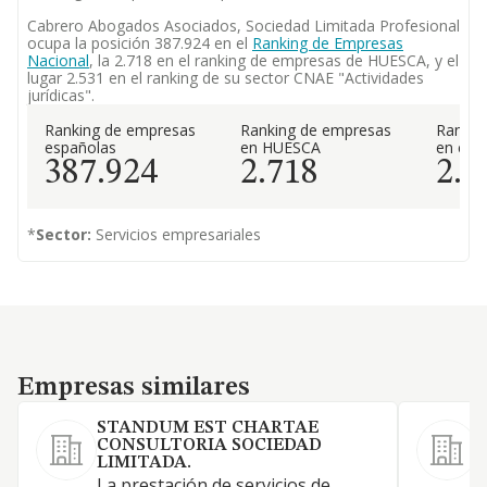
Cabrero Abogados Asociados, Sociedad Limitada Profesional
ocupa la posición 387.924 en el
Ranking de Empresas
Nacional
, la 2.718 en el ranking de empresas de HUESCA, y el
lugar 2.531 en el ranking de su sector CNAE "Actividades
jurídicas".
Ranking de empresas
Ranking de empresas
Rankin
españolas
en HUESCA
en el 
387.924
2.718
2.5
*
Sector:
Servicios empresariales
Empresas similares
Empresas similares
STANDUM EST CHARTAE
CONSULTORIA SOCIEDAD
LIMITADA.
L
La prestación de servicios de