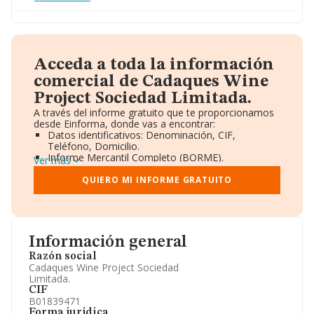
Acceda a toda la información
comercial de Cadaques Wine
Project Sociedad Limitada.
A través del informe gratuito que te proporcionamos
desde Einforma, donde vas a encontrar:
Datos identificativos: Denominación, CIF,
Teléfono, Domicilio.
Informe Mercantil Completo (BORME).
Ver más
Gráficos de Evolución Ventas y Empleados.
Consejo de Administración y Administradores.
QUIERO MI INFORME GRATUITO
Directivos y Ejecutivos.
Accionistas.
Participaciones y Vinculaciones en otras empresas.
Artículos de prensa publicados sobre la empresa.
Información oficial y registral complementaria.
Información general
Razón social
Cadaques Wine Project Sociedad
Limitada.
CIF
B01839471
Forma jurídica