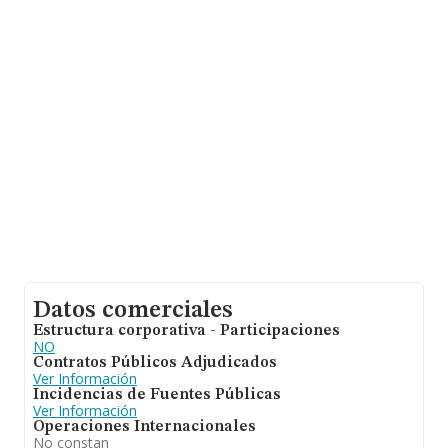
información sobre Girona, en la base de datos de
INFORMA aparecen 62 empresas, con ventas en 2024
de hasta 52 millones de euros. Finalmente, para
completar los datos de sector, en 2024, la media de
antigüedad desde la constitución es de 24 años. La
media de empleados de las empresas es de 5.
Datos comerciales
Estructura corporativa - Participaciones
NO
Contratos Públicos Adjudicados
Ver Información
Incidencias de Fuentes Públicas
Ver Información
Operaciones Internacionales
No constan