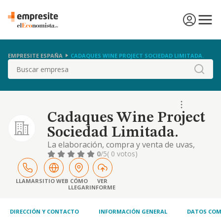
EMPRESITE ESPAÑA
CADAQUES WINE PROJECT SOCIEDAD LIMITADA.
Buscar
Cadaques Wine Project
Sociedad Limitada.
La elaboración, compra y venta de uvas,
vinos y alcoholes. el cultivo de la vid,
0
/5
( 0 votos)
fabricación de pipería y demás ramas
relacionadas con el comercio de vinos y
espirituosos
LLAMAR
SITIO WEB
CÓMO
VER
LLEGAR
INFORME
DIRECCIÓN Y CONTACTO
INFORMACIÓN GENERAL
DATOS COM