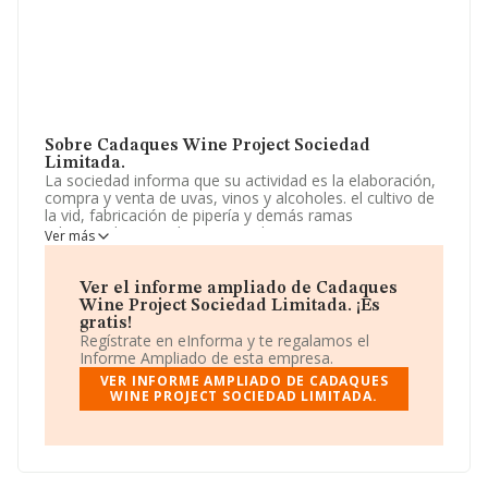
Sobre Cadaques Wine Project Sociedad
Limitada.
La sociedad informa que su actividad es la elaboración,
compra y venta de uvas, vinos y alcoholes. el cultivo de
la vid, fabricación de pipería y demás ramas
relacionadas con el comercio de vinos y espirituosos. La
Ver más
empresa es una Sociedad Limitada. Tiene CNAE: 1102 -
'Elaboración de vinos'. La sociedad no tiene actividad en
mercados exteriores.
Ver el informe ampliado de Cadaques
Wine Project Sociedad Limitada. ¡Es
La sociedad
Cadaques Wine Project Sociedad
gratis!
Limitada
, NIF B01839471, tiene domicilio fiscal en
Regístrate en eInforma y te regalamos el
Paseo Mar núm. 16, (17488), en el municipio de
Informe Ampliado de esta empresa.
Cadaques, en Girona, Cataluña.
VER INFORME AMPLIADO DE CADAQUES
WINE PROJECT SOCIEDAD LIMITADA.
En base a la información de la que dispone INFORMA
sobre 5.558 compañías, en el ámbito nacional la
facturación alcanza la cifra de 8.129 millones de euros y
se calcula un promedio de facturación de 1 millón de
euros entre todas las compañías. Teniendo en cuenta la