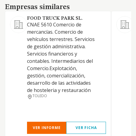
Empresas similares
Empresas similares
FOOD TRUCK PARK SL.
CNAE 5610 Comercio de
C
mercancías. Comercio de
r
vehículos terrestres. Servicios
d
de gestión administrativa.
a
Servicios financieros y
p
contables. Intermediarios del
d
Comercio.Explotación,
a
gestión, comercialización,
t
desarrollo de las actividades
e
de hosteleria y restauración
e
TOLEDO
m
VER INFORME
VER FICHA