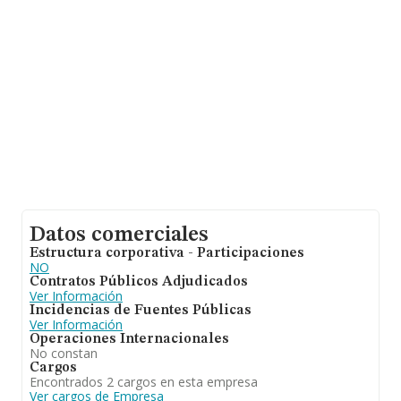
ventas entre todas las compañías asciende a los 223 mil
euros. En relación con la información de la provincia de
Toledo, en la base de datos INFORMA constan 1180
empresas, con ventas de 200 millones de euros.
Finalmente, para completar los datos de sector los
empleados de media son 3. La antigüedad alcanza los
12 años desde la constitución.
Datos comerciales
Estructura corporativa - Participaciones
NO
Contratos Públicos Adjudicados
Ver Información
Incidencias de Fuentes Públicas
Ver Información
Operaciones Internacionales
No constan
Cargos
Encontrados 2 cargos en esta empresa
Ver cargos de Empresa