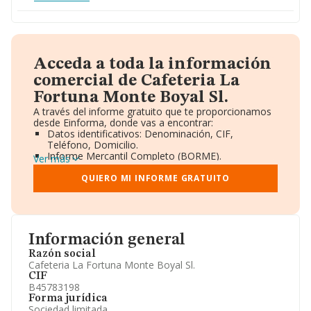
Acceda a toda la información
comercial de Cafeteria La
Fortuna Monte Boyal Sl.
A través del informe gratuito que te proporcionamos
desde Einforma, donde vas a encontrar:
Datos identificativos: Denominación, CIF,
Teléfono, Domicilio.
Informe Mercantil Completo (BORME).
Ver más
Gráficos de Evolución Ventas y Empleados.
Consejo de Administración y Administradores.
QUIERO MI INFORME GRATUITO
Directivos y Ejecutivos.
Accionistas.
Participaciones y Vinculaciones en otras empresas.
Artículos de prensa publicados sobre la empresa.
Información oficial y registral complementaria.
Información general
Razón social
Cafeteria La Fortuna Monte Boyal Sl.
CIF
B45783198
Forma jurídica
Sociedad limitada