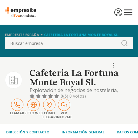
EMPRESITE ESPAÑA
CAFETERIA LA FORTUNA MONTE BOYAL SL.
Buscar
Cafeteria La Fortuna
Monte Boyal Sl.
Explotación de negocios de hostelería,
incluso en servicios fuera de dichos
0
/5
( 0 votos)
establecimientos (catering). prestación de
servicios de hospedaje mediante explotación
de hoteles, moteles, hostales, pensiones,
LLAMAR
SITIO WEB
CÓMO
VER
LLEGAR
INFORME
fondas, casas de huéspedes, hoteles-
apartamentos o alojamientos turísticos
extrahoteleros
DIRECCIÓN Y CONTACTO
INFORMACIÓN GENERAL
DATOS COM