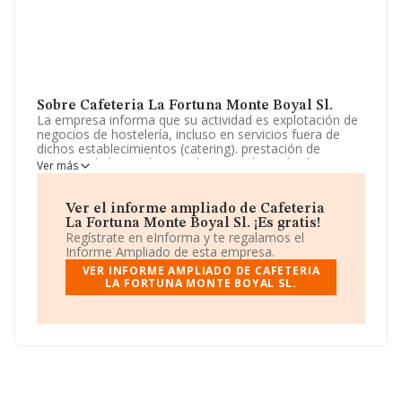
Sobre Cafeteria La Fortuna Monte Boyal Sl.
La empresa informa que su actividad es explotación de
negocios de hostelería, incluso en servicios fuera de
dichos establecimientos (catering). prestación de
servicios de hospedaje mediante explotación de
Ver más
hoteles, moteles, hostales, pensiones, fondas, casas de
huéspedes, hoteles-apartamentos o alojamientos
turísticos extrahoteleros. La empresa aparece inscrita
Ver el informe ampliado de Cafeteria
en el Registro Mercantil como Sociedad Limitada. Su
La Fortuna Monte Boyal Sl. ¡Es gratis!
actividad CNAE es '%cnae%' con código 5611. La
Regístrate en eInforma y te regalamos el
sociedad no tiene actividad en mercados exteriores.
Informe Ampliado de esta empresa.
VER INFORME AMPLIADO DE CAFETERIA
La empresa española
Cafeteria La Fortuna Monte
LA FORTUNA MONTE BOYAL SL.
Boyal S.L
, NIF B45783198, se encuentra en Avenida Del
Monte Boyal núm. 72, (45950), en el municipio de
Casarrubios Del Monte, en Toledo, Castilla-la Mancha.
Con los datos a disposición de INFORMA sobre 142.938
empresas pertenecientes al sector, en el ámbito
nacional la facturación alcanza la cifra de 31.947
millones de euros y el promedio de la facturación de