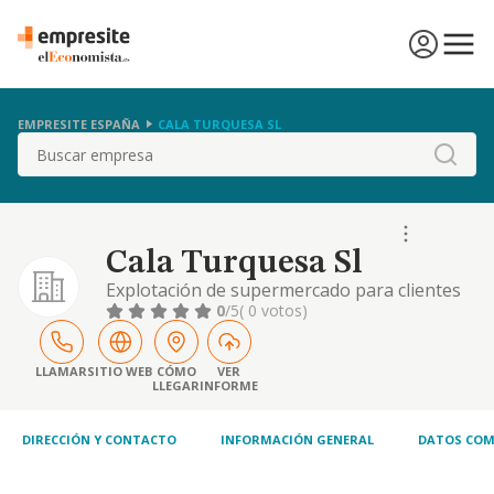
EMPRESITE ESPAÑA
CALA TURQUESA SL
Buscar
Cala Turquesa Sl
Explotación de supermercado para clientes
turísticos.
0
/5
( 0 votos)
LLAMAR
SITIO WEB
CÓMO
VER
LLEGAR
INFORME
DIRECCIÓN Y CONTACTO
INFORMACIÓN GENERAL
DATOS COM