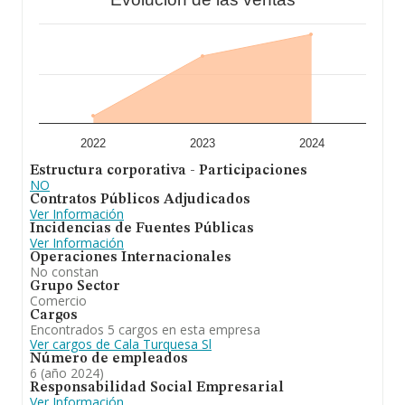
A modo de conclusión, la actividad de
Cala Turquesa
S.L
es explotación de supermercado para clientes
turísticos. Ha experimentado un retroceso en el ranking
de su sector (Comercio al por menor en
establecimientos no especializados, con predominio en
productos alimenticios, bebidas y tabaco). Se ha
posicionado más abajo en el ranking nacional (de todas
las empresas presentes en el territorio) frente al 2023.
2022
2023
2024
Estructura corporativa - Participaciones
NO
Contratos Públicos Adjudicados
Ver Información
Incidencias de Fuentes Públicas
Ver Información
Operaciones Internacionales
No constan
Grupo Sector
Comercio
Cargos
Encontrados 5 cargos en esta empresa
Ver cargos de Cala Turquesa Sl
Número de empleados
6 (año 2024)
Responsabilidad Social Empresarial
Ver Información