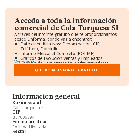
Acceda a toda la información
comercial de Cala Turquesa Sl
A través del informe gratuito que te proporcionamos
desde Einforma, donde vas a encontrar:
Datos identificativos: Denominación, CIF,
Teléfono, Domicilio.
Informe Mercantil Completo (BORME).
Gráficos de Evolución Ventas y Empleados.
Ver más
Consejo de Administración y Administradores.
Directivos y Ejecutivos.
QUIERO MI INFORME GRATUITO
Accionistas.
Participaciones y Vinculaciones en otras empresas.
Artículos de prensa publicados sobre la empresa.
Información oficial y registral complementaria.
Información general
Razón social
Cala Turquesa Sl
CIF
B57606394
Forma jurídica
Sociedad limitada
Sector