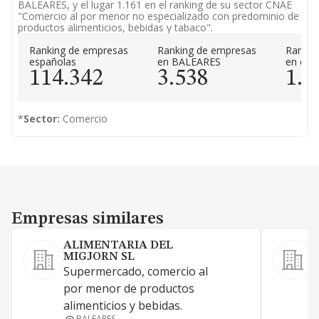
BALEARES, y el lugar 1.161 en el ranking de su sector CNAE
"Comercio al por menor no especializado con predominio de
productos alimenticios, bebidas y tabaco".
Ranking de empresas
Ranking de empresas
Rankin
españolas
en BALEARES
en el 
114.342
3.538
1.1
*
Sector:
Comercio
Empresas similares
Empresas similares
ALIMENTARIA DEL
MIGJORN SL
C
Supermercado, comercio al
a
por menor de productos
alimenticios y bebidas.
BALEARES