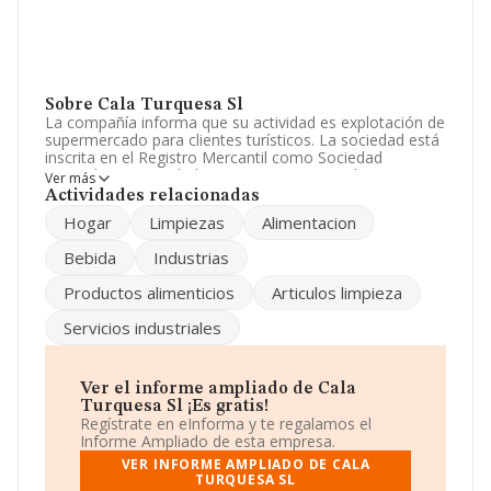
Sobre Cala Turquesa Sl
La compañía informa que su actividad es explotación de
supermercado para clientes turísticos. La sociedad está
inscrita en el Registro Mercantil como Sociedad
Limitada. Su actividad CNAE es 'Comercio al por menor
Ver más
en establecimientos no especializados, con predominio
Actividades relacionadas
en productos alimenticios, bebidas y tabaco' con código
Hogar
Limpiezas
Alimentacion
4711. No realiza actividad de importación y/o
exportación.
Bebida
Industrias
Ha contado con el mismo número de empleados y
Productos alimenticios
Articulos limpieza
atendiendo a los datos disponibles en INFORMA, el
número de empleados de la compañía ha estado por
Servicios industriales
debajo de la media de sector.
Acerca de la información en los distintos rankings: la
empresa ha retrocedido 57 puestos en el ranking
Ver el informe ampliado de Cala
sectorial, pasando del 1.104 al 1.161. En el ranking de
Turquesa Sl ¡Es gratis!
sectores las siguientes empresas tienen mejor posición:
Regístrate en eInforma y te regalamos el
Productos El Moganero S.L
y
Supremo Retamar S.L
;
Informe Ampliado de esta empresa.
en cambio, algunas de las empresas españolas que
VER INFORME AMPLIADO DE CALA
están por debajo son
Frefon Spain Sociedad
TURQUESA SL
Limitada
y
Terrelda Aguilas Sociedad Limitada
. En