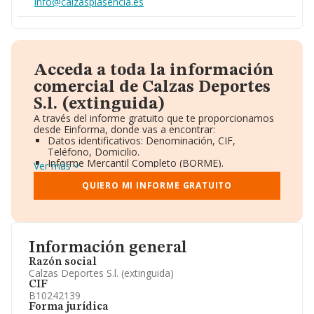
info@calzasplasencia.es
Acceda a toda la información
comercial de Calzas Deportes
S.l. (extinguida)
A través del informe gratuito que te proporcionamos
desde Einforma, donde vas a encontrar:
Datos identificativos: Denominación, CIF,
Teléfono, Domicilio.
Informe Mercantil Completo (BORME).
Ver más
Gráficos de Evolución Ventas y Empleados.
Consejo de Administración y Administradores.
QUIERO MI INFORME GRATUITO
Directivos y Ejecutivos.
Accionistas.
Participaciones y Vinculaciones en otras empresas.
Artículos de prensa publicados sobre la empresa.
Información oficial y registral complementaria.
Información general
Razón social
Calzas Deportes S.l. (extinguida)
CIF
B10242139
Forma jurídica