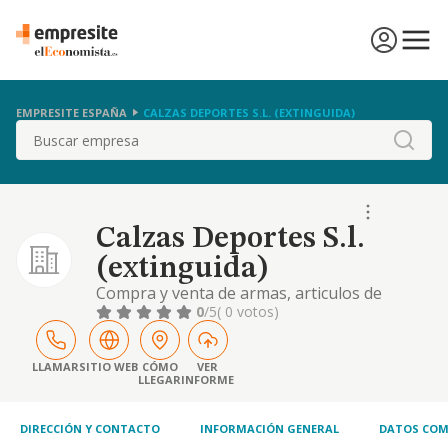
EMPRESITE ESPAÑA
CALZAS DEPORTES S.L. (EXTINGUIDA)
Buscar
Calzas Deportes S.l.
(extinguida)
Compra y venta de armas, articulos de
pirotecnia, de pesca, de caza y de deporte.
0
/5
( 0 votos)
LLAMAR
SITIO WEB
CÓMO
VER
LLEGAR
INFORME
DIRECCIÓN Y CONTACTO
INFORMACIÓN GENERAL
DATOS COM