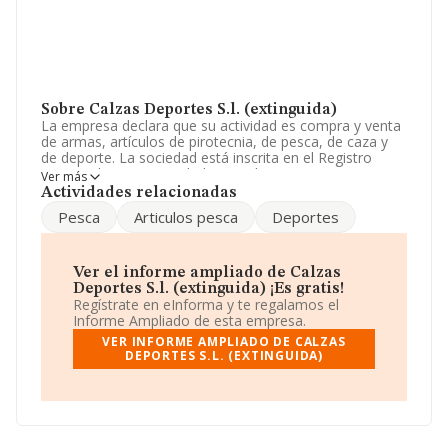
Sobre Calzas Deportes S.l. (extinguida)
La empresa declara que su actividad es compra y venta
de armas, artículos de pirotecnia, de pesca, de caza y
de deporte. La sociedad está inscrita en el Registro
Mercantil como Sociedad Limitada. Su CNAE
Ver más
corresponde a 4771 con código 'Comercio al por menor
Actividades relacionadas
de prendas de vestir en establecimientos
Pesca
Articulos pesca
Deportes
especializados'. La sociedad no tiene actividad en
mercados exteriores.
Es posible ponerse en contacto con la empresa a través
Ver el informe ampliado de Calzas
del teléfono 927412448 y el correo electrónico es
Deportes S.l. (extinguida) ¡Es gratis!
info@calzasplasencia.es
.
Regístrate en eInforma y te regalamos el
Informe Ampliado de esta empresa.
La sociedad
Calzas Deportes S.L. (extinguida)
, NIF
VER INFORME AMPLIADO DE CALZAS
B10242139, tiene domicilio fiscal en Calle Rey núm. 24,
DEPORTES S.L. (EXTINGUIDA)
(10600), en el municipio de Plasencia, en Cáceres,
Extremadura.
En base a la información de la que dispone INFORMA
sobre 22.498 compañías, a nivel nacional la facturación
asciende a 16.393 millones de euros y se estima que el