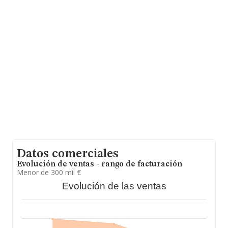
promedio de la facturación entre todas las empresas es
de 728 mil euros. Respecto a la información de la
provincia (hablamos de Cáceres), en la base de datos
INFORMA constan 97 empresas, con ventas en el año
2024 de 4 millones de euros. Como información
adicional de interés, los empleados de media son 4; la
media de antigüedad desde la constitución es de 18
años.
Datos comerciales
Evolución de ventas - rango de facturación
Menor de 300 mil €
Evolución de las ventas