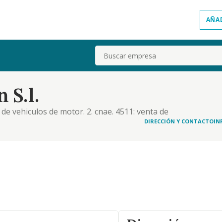
AÑA
Buscar
S.l.
 de vehiculos de motor. 2. cnae. 4511: venta de
562: ingenieria mecanica por cuenta a terceros. la
DIRECCIÓN Y CONTACTO
IN
eba realizar simultánea o sucesivamente todas