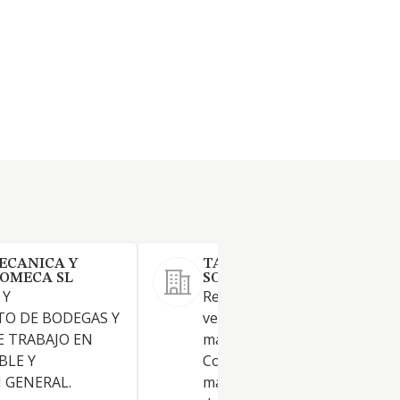
ECANICA Y
TALLERES LA CASTELLANA
OMECA SL
SOCIEDAD LIMITADA.
 Y
Reparación y manteniendo d
O DE BODEGAS Y
vehículos a motor. Reparació
E TRABAJO EN
manteniendo de motocicletas
BLE Y
Comercio al por menor y por
 GENERAL.
mayor de repuestos y acceso