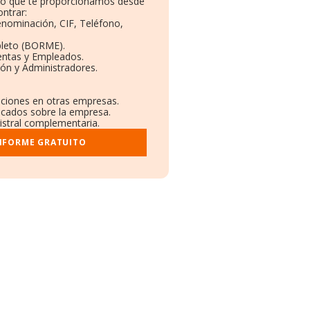
ito que te proporcionamos desde
ntrar:
Denominación, CIF, Teléfono,
pleto (BORME).
entas y Empleados.
ón y Administradores.
laciones en otras empresas.
licados sobre la empresa.
gistral complementaria.
INFORME GRATUITO