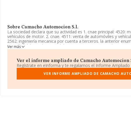
Sobre Camacho Automocion S.l.
La sociedad declara que su actividad es 1. cnae principal: 4520:
vehículos de motor. 2. cnae. 4511: venta de automóviles y vehícul
2562: ingeniería mecanica por cuenta a terceros. la anterior en
sociedad deba realizar simultánea o sucesivamente todas. La em
Ver más
La actividad de referencia CNAE corresponde a '%cnae%', cuyo 
tiene actividad en mercados exteriores.
Ver el informe ampliado de Camacho Automocion S.l
La empresa
Camacho Automocion S.L
, con CIF B75390716, se 
Regístrate en eInforma y te regalamos el Informe Ampliado
Pol. 39, Parc. 234, (13109), en el municipio de Puebla De Don Rodr
Mancha.
VER INFORME AMPLIADO DE CAMACHO AUTO
En base a la información de la que dispone INFORMA sobre 39.4
nacional la facturación alcanza la cifra de 11.044 millones de eu
de la facturación entre todas las empresas es de 279 mil euros. 
información sobre Ciudad Real, en la base de datos INFORMA c
ventas han alcanzado los 177 millones de euros. Finalmente, par
la media de empleados es de 3. La media de antigüedad desde la 