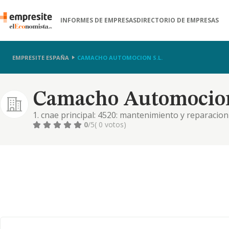
INFORMES DE EMPRESAS
DIRECTORIO DE EMPRESAS
EMPRESITE ESPAÑA
CAMACHO AUTOMOCION S.L.
Camacho Automocion 
1. cnae principal: 4520: mantenimiento y reparacion
automoviles y vehiculos de motor ligeros. 3. cnae. 2
0
/5
( 0 votos)
anterior enumeración no supone que la sociedad d