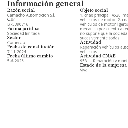
Información general
Razón social
Objeto social
Camacho Automocion S.l.
1. cnae principal: 4520: 
vehiculos de motor. 2. cn
CIF
B75390716
vehiculos de motor ligeros
mecanica por cuenta a ter
Forma jurídica
Sociedad limitada
no supone que la sociedad
sucesivamente todas
Sector
Comercio
Actividad
Reparación vehículos auto
Fecha de constitución
7-11-2024
vehículos
Fecha último cambio
Actividad CNAE
5-6-2026
9531 - Reparación y mant
Estado de la empresa
Viva