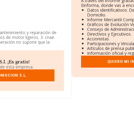
A través del informe gratu
Einforma, donde vas a enco
Datos identificativos: 
Domicilio.
Informe Mercantil Com
Gráficos de Evolución V
Consejo de Administraci
 mantenimiento y reparación de
Directivos y Ejecutivos.
os de motor ligeros. 3. cnae.
Accionistas.
umeración no supone que la
Participaciones y Vincu
presa es una Sociedad Limitada.
Artículos de prensa pub
Código es 9531. La compañía no
Información oficial y re
QUIERO MI 
. ¡Es gratis!
encuentra en Calle Luis Sevilla
 de esta empresa.
igo, Ciudad Real, Castilla-la
MOCION S.L.
93 compañías, en el ámbito
ros y se estima que el promedio
Teniendo en cuenta la
onstan 487 empresas, cuyas
a completar los datos de sector
constitución es de 19 años.