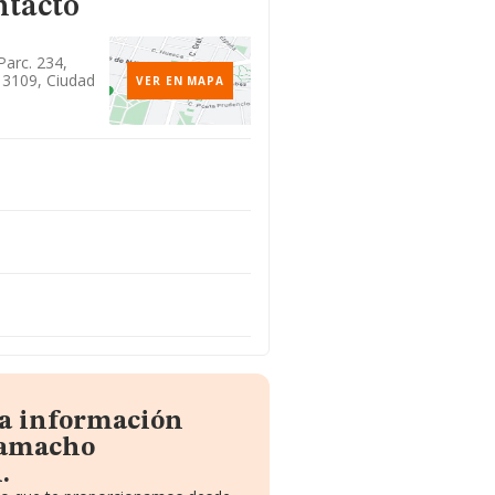
ntacto
 Parc. 234,
13109, Ciudad
VER EN MAPA
la información
Camacho
.