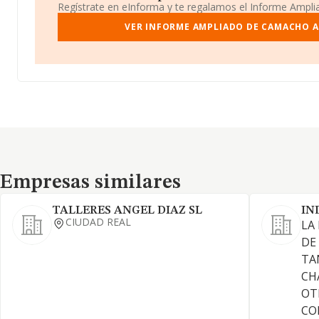
Regístrate en eInforma y te regalamos el Informe Ampl
VER INFORME AMPLIADO DE CAMACHO 
Empresas similares
Empresas similares
TALLERES ANGEL DIAZ SL
IN
CIUDAD REAL
LA
DE
TA
CH
OT
CO