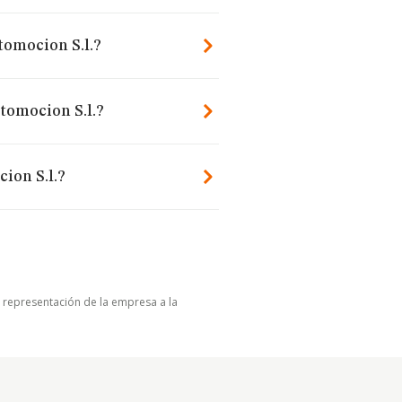
omocion S.l.?
tomocion S.l.?
ion S.l.?
u representación de la empresa a la