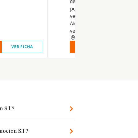
de vehículos de motor. Comer
por menor y al por mayor de
vehículos de motor y motocicl
Alquiler de automóviles y
vehículos de motor ligero
CIUDAD REAL
VER FICHA
VER INFORME
VER FIC
 S.l.?
ocion S.l.?