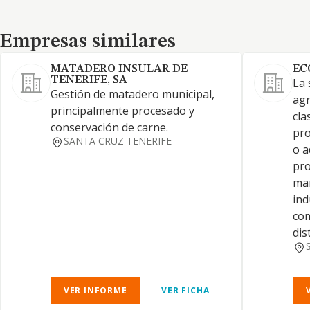
Empresas similares
Empresas similares
MATADERO INSULAR DE
EC
TENERIFE, SA
La 
Gestión de matadero municipal,
agr
principalmente procesado y
cla
conservación de carne.
pro
SANTA CRUZ TENERIFE
o a
pro
man
ind
com
dis
VER INFORME
VER FICHA