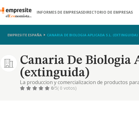
INFORMES DE EMPRESAS
DIRECTORIO DE EMPRESAS
EMPRESITE ESPAÑA
CANARIA DE BIOLOGIA APLICADA S.L. (EXTINGUIDA)
Canaria De Biologia A
(extinguida)
La produccion y comercializacion de productos para 
para combatir plagas y polinizadores naturales.
0
/5
( 0 votos)