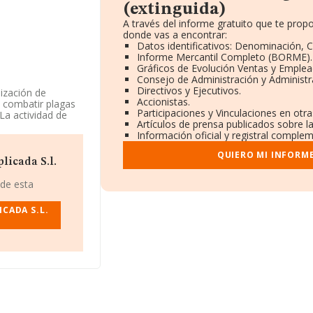
(extinguida)
A través del informe gratuito que te pro
donde vas a encontrar:
Datos identificativos: Denominación, C
Informe Mercantil Completo (BORME).
Gráficos de Evolución Ventas y Emplea
Consejo de Administración y Administr
Directivos y Ejecutivos.
ización de
Accionistas.
a combatir plagas
Participaciones y Vinculaciones en otr
La actividad de
Artículos de prensa publicados sobre l
 La empresa no
Información oficial y registral complem
QUIERO MI INFORM
 922632361.
licada S.l.
 con CIF
 de esta
anta Cruz De
CADA S.L.
ertenecientes al
de euros y se
as es de 544 mil
anta Cruz De
as, con ventas en
os datos de
igüedad desde la