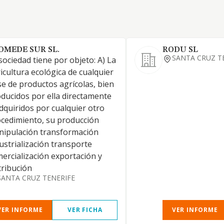
OMEDE SUR SL.
RODU SL
SANTA CRUZ T
sociedad tiene por objeto: A) La
icultura ecológica de cualquier
se de productos agrícolas, bien
ducidos por ella directamente
dquiridos por cualquier otro
cedimiento, su producción
ipulación transformación
ustrialización transporte
ercialización exportación y
tribución
SANTA CRUZ TENERIFE
VER INFORME
VER FICHA
VER INFORME