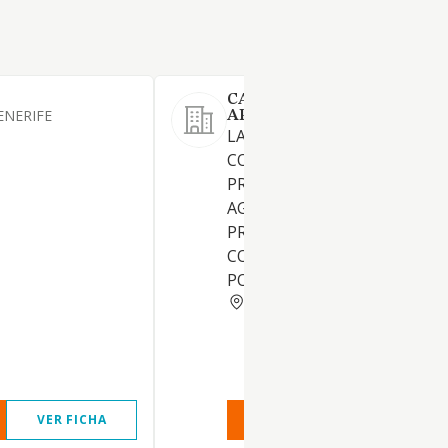
CANARIA DE BIOLOGIA
ENERIFE
APLICADA S.L. (EXTINGUID
LA PRODUCCION Y
COMERCIALIZACION DE
PRODUCTOS PARA LA
AGRICULTURA, INCLUIDOS
PRODUCTOS BIOLOGICOS P
COMBATIR PLAGAS Y
POLINIZADORES NATURALES
SANTA CRUZ TENERIFE
VER FICHA
VER INFORME
VER FIC