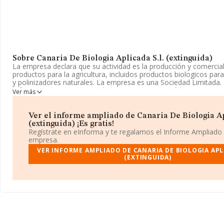
Sobre Canaria De Biologia Aplicada S.l. (extinguida)
La empresa declara que su actividad es la producción y comercial
productos para la agricultura, incluidos productos biologicos par
y polinizadores naturales. La empresa es una Sociedad Limitada. 
referencia CNAE corresponde a '%cnae%', cuyo Código es 0148.
Ver más
tiene actividad en mercados exteriores.
Para más información es posible contactar a través del teléfono
Ver el informe ampliado de Canaria De Biologia Ap
(extinguida) ¡Es gratis!
La compañía
Canaria de Biologia Aplicada S.L. (extinguida)
,
Regístrate en eInforma y te regalamos el Informe Ampliado
B38582383, en el municipio de San Cristobal De La Laguna, en S
empresa.
Tenerife, Islas Canarias.
VER INFORME AMPLIADO DE CANARIA DE BIOLOGIA APLI
(EXTINGUIDA)
Con los datos a disposición de INFORMA sobre 2.822 empresas p
sector, a nivel nacional la facturación asciende a 1.537 millones 
estima que el promedio de la facturación entre todas las empres
euros. Respecto a la información de la provincia (hablamos de S
Tenerife), en la base de datos de INFORMA aparecen 16 empres
2008 de hasta 4 millones de euros. Finalmente, para completar l
sector, en 2008, los empleados de media son 3. La media de ant
constitución es de 19 años.