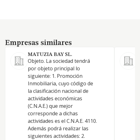
Empresas similares
Empresas similares
MATUZIA BAY SL.
Objeto. La sociedad tendrá
por objeto principal lo
S
siguiente: 1. Promoción
A
Inmobiliaria, cuyo código de
la clasificación nacional de
actividades económicas
(C.N.A.E.) que mejor
corresponde a dichas
actividades es el C.N.A.E. 4110.
Además podrá realizar las
siguientes actividades: 2.