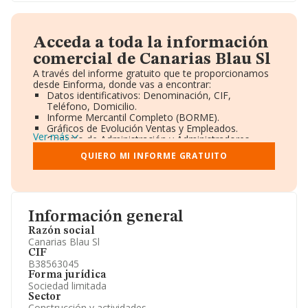
Acceda a toda la información
comercial de Canarias Blau Sl
A través del informe gratuito que te proporcionamos
desde Einforma, donde vas a encontrar:
Datos identificativos: Denominación, CIF,
Teléfono, Domicilio.
Informe Mercantil Completo (BORME).
Gráficos de Evolución Ventas y Empleados.
Ver más
Consejo de Administración y Administradores.
Directivos y Ejecutivos.
QUIERO MI INFORME GRATUITO
Accionistas.
Participaciones y Vinculaciones en otras empresas.
Artículos de prensa publicados sobre la empresa.
Información oficial y registral complementaria.
Información general
Razón social
Canarias Blau Sl
CIF
B38563045
Forma jurídica
Sociedad limitada
Sector
Construcción y actividades