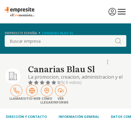
EMPRESITE ESPAÑA
CANARIAS BLAU SL
Buscar
Canarias Blau Sl
La promocion, creacion, administracion y el
mantenimiento de todo tipo de empresas y
0
/5
( 0 votos)
organizaciones comerciales en el ramo de
las propiedades inmobiliarias incluso la
participacion en otras entidades del ramo.
LLAMAR
SITIO WEB
CÓMO
VER
LLEGAR
INFORME
DIRECCIÓN Y CONTACTO
INFORMACIÓN GENERAL
DATOS COM