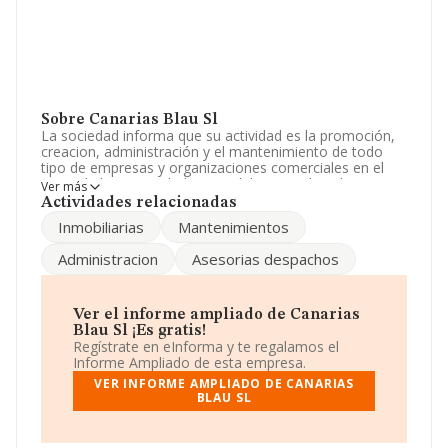
Sobre Canarias Blau Sl
La sociedad informa que su actividad es la promoción,
creacion, administración y el mantenimiento de todo
tipo de empresas y organizaciones comerciales en el
ramo de las propiedades inmobiliarias incluso la
Ver más
participacion en otras entidades del ramo. La empresa
Actividades relacionadas
está registrada como Sociedad Limitada. Su CNAE
Inmobiliarias
Mantenimientos
corresponde a 6812 con código '%cnae%'. La empresa
no tiene actividad en mercados exteriores.
Administracion
Asesorias despachos
La empresa española
Canarias Blau S.L
, CIF
B38563045, tiene su domicilio social establecido en
Urbanización Mareta El Me. La Liberta, (38600),
Ver el informe ampliado de Canarias
Granadilla De Abona, en Santa Cruz De Tenerife, Islas
Blau Sl ¡Es gratis!
Canarias.
Regístrate en eInforma y te regalamos el
Informe Ampliado de esta empresa.
Con los datos a disposición de INFORMA sobre 231.218
VER INFORME AMPLIADO DE CANARIAS
empresas pertenecientes al sector, a nivel nacional la
BLAU SL
facturación asciende a 29.817 millones de euros y el
promedio de la facturación de ventas entre todas las
compañías asciende a los 128 mil euros. En relación con