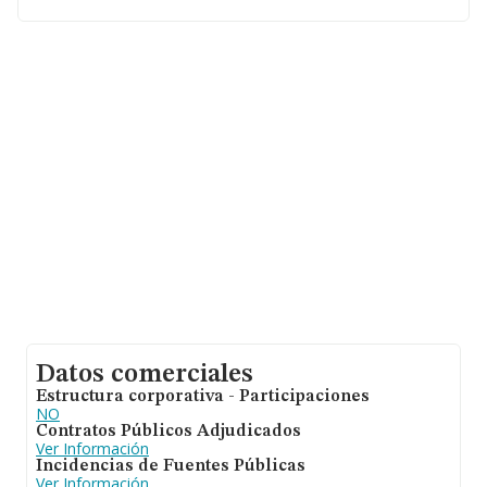
la información de la provincia de Santa Cruz De
Tenerife, en la base de datos INFORMA constan 4216
empresas, cuyas ventas han obtenido los 350 millones
de euros. Para aportar ulterior información de interés en
el ámbito sectorial, los empleados de media son 1; la
antigüedad desde la constitución es de 20 años.
Datos comerciales
Estructura corporativa - Participaciones
NO
Contratos Públicos Adjudicados
Ver Información
Incidencias de Fuentes Públicas
Ver Información