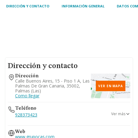
DIRECCIÓN Y CONTACTO
INFORMACIÓN GENERAL
DATOS COM
Dirección y contacto
Dirección
Calle Buenos Aires, 15 - Piso 1 A, Las
Palmas De Gran Canaria, 35002,
VER EN MAPA
Palmas (las)
Como llegar
Teléfono
Ver más
928373423
928364233
Web
www.grupocas.com