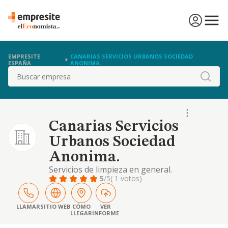
EMPRESITE
CANARIAS SERVICIOS URBANOS SOCIEDAD
ESPAÑA
ANONIMA.
Buscar
Canarias Servicios
Urbanos Sociedad
Anonima.
Servicios de limpieza en general.
5
/5
( 1 votos)
LLAMAR
SITIO WEB
CÓMO
VER
LLEGAR
INFORME