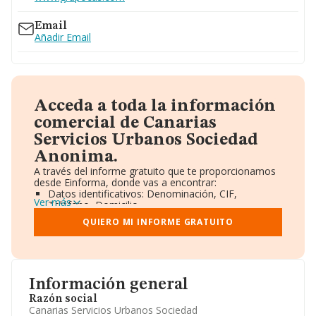
Email
Añadir Email
Acceda a toda la información
comercial de Canarias
Servicios Urbanos Sociedad
Anonima.
A través del informe gratuito que te proporcionamos
desde Einforma, donde vas a encontrar:
Datos identificativos: Denominación, CIF,
Ver más
Teléfono, Domicilio.
Informe Mercantil Completo (BORME).
QUIERO MI INFORME GRATUITO
Gráficos de Evolución Ventas y Empleados.
Consejo de Administración y Administradores.
Directivos y Ejecutivos.
Accionistas.
Participaciones y Vinculaciones en otras empresas.
Información general
Artículos de prensa publicados sobre la empresa.
Información oficial y registral complementaria.
Razón social
Canarias Servicios Urbanos Sociedad