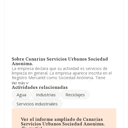
Sobre Canarias Servicios Urbanos Sociedad
Anonima.
La empresa declara que su actividad es servicios de
limpieza en general. La empresa aparece inscrita en el
Registro Mercantil como Sociedad Anónima. Tiene
CNAE: 3811 - 'Recogida de residuos no peligrosos'. La
Ver más
compañía no tiene actividad en mercados exteriores.
Actividades relacionadas
Agua
Industrias
Reciclajes
Es posible ponerse en contacto con la empresa a través
del teléfono 928373423 y la web es
www.grupocas.com
.
Servicios industriales
La compañía
Canarias Servicios Urbanos Sociedad
Anónima
, con CIF A35291921, tiene domicilio fiscal en
Calle Buenos Aires núm. 15 Piso 1 A, (35002), Las
Ver el informe ampliado de Canarias
Palmas De Gran Canaria, en Las Palmas, Islas Canarias.
Servicios Urbanos Sociedad Anonima.