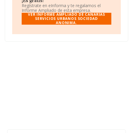
¡Es gratis!
En base a la información de la que dispone INFORMA
Regístrate en eInforma y te regalamos el
sobre 2.025 compañías, a nivel nacional la facturación
Informe Ampliado de esta empresa.
asciende a 6.718 millones de euros y en 2024 la media
VER INFORME AMPLIADO DE CANARIAS
de facturación de ventas entre todas las compañías
SERVICIOS URBANOS SOCIEDAD
ANONIMA.
alcanza los 3 millones de euros. En relación con la
información de la provincia de Las Palmas, en la base
de datos de INFORMA aparecen 52 empresas, con
ventas en 2024 de hasta 20 millones de euros. Como
información adicional de interés, la antigüedad desde la
constitución es de 15 años. La media de empleados de
las empresas es de 44.