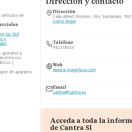
Dirección y contacto
Dirección
 artículos de
Calle Albert Einstein, 184, Santander, 390
Como llegar
rciales
re las 365
os y
Teléfono
ales
942318053
 aparatos y
electrónicos
946126111
iscos )
942360273
Web
942318063
www.e-magefesa.com
ayor de aparatos
www.magefesa.com
www.magefesausa.com
Email
cantra@cantra.es
Acceda a toda la infor
de Cantra Sl