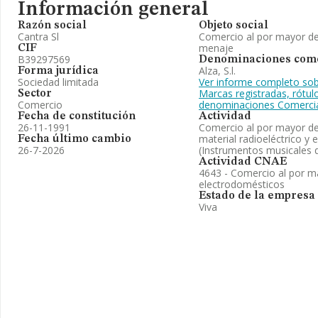
Información general
Razón social
Objeto social
Cantra Sl
Comercio al por mayor de
menaje
CIF
B39297569
Denominaciones come
Alza, S.l.
Forma jurídica
Sociedad limitada
Ver informe completo sob
Marcas registradas, rótul
Sector
Comercio
denominaciones Comerci
Fecha de constitución
Actividad
26-11-1991
Comercio al por mayor de
material radioeléctrico y 
Fecha último cambio
26-7-2026
(Instrumentos musicales d
Actividad CNAE
4643 - Comercio al por m
electrodomésticos
Estado de la empresa
Viva