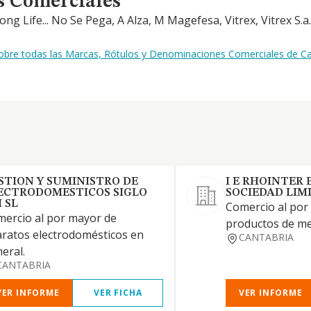
s Comerciales
g Life... No Se Pega, A Alza, M Magefesa, Vitrex, Vitrex S.a.
sobre todas las Marcas, Rótulos y Denominaciones Comerciales de Ca
STION Y SUMINISTRO DE
I E RHOINTER
ECTRODOMESTICOS SIGLO
SOCIEDAD LIM
I SL
Comercio al por
ercio al por mayor de
productos de me
ratos electrodomésticos en
CANTABRIA
eral.
CANTABRIA
VER INFORME
VER FICHA
VER INFORME