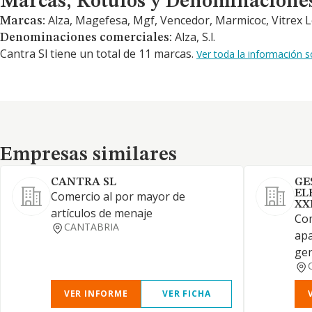
Marcas, Rótulos y Denominacione
Alza, Magefesa, Mgf, Vencedor, Marmicoc, Vitrex Lon
Marcas:
Alza, S.l.
Denominaciones comerciales:
Cantra Sl tiene un total de 11 marcas.
Ver toda la información 
Empresas similares
Empresas similares
CANTRA SL
GE
EL
Comercio al por mayor de
XX
artículos de menaje
Com
CANTABRIA
apa
gen
VER INFORME
VER FICHA