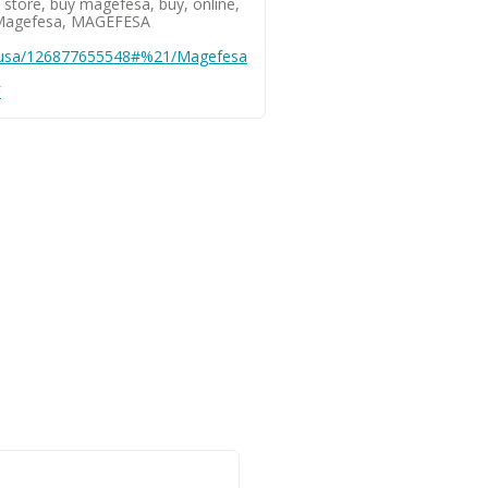
store, buy magefesa, buy, online,
, Magefesa, MAGEFESA
ausa/126877655548#%21/Magefesa
F