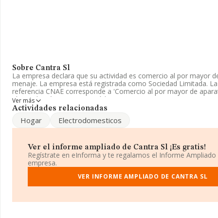
Sobre Cantra Sl
La empresa declara que su actividad es comercio al por mayor de
menaje. La empresa está registrada como Sociedad Limitada. La 
referencia CNAE corresponde a 'Comercio al por mayor de apara
electrodomésticos', cuyo Código es 4643. La empresa es import
Ver más
exportadora.
Actividades relacionadas
Hogar
Electrodomesticos
Ha contado con el mismo número de empleados y según las cifra
la base de datos de INFORMA, el número de empleados ha esta
la media de sector.
Ver el informe ampliado de Cantra Sl ¡Es gratis!
Dentro del ranking de empresas elaborado por INFORMA, atendi
Regístrate en eInforma y te regalamos el Informe Ampliado
niveles de facturación de la sociedad, se destaca que: ha subido 
empresa.
puestos en 2025 a nivel sectorial, pasando del 60 al 38 puesto. En
sectores las siguientes empresas tienen mejor posición:
VER INFORME AMPLIADO DE CANTRA SL
Svan Tr
Vicosa Iberica de Electrodomésticos S.A
; algunas de las emp
por debajo en el ranking de sectores son
Ademco Adi Global Di
Suministradora del Valles S.A
. Ha subido de posición en el ran
pasando del 12.916 al 10.296 escalando 2.620 puestos. Éstas so
que la adelantan en el ranking:
Alani Higiene Profesional Soci