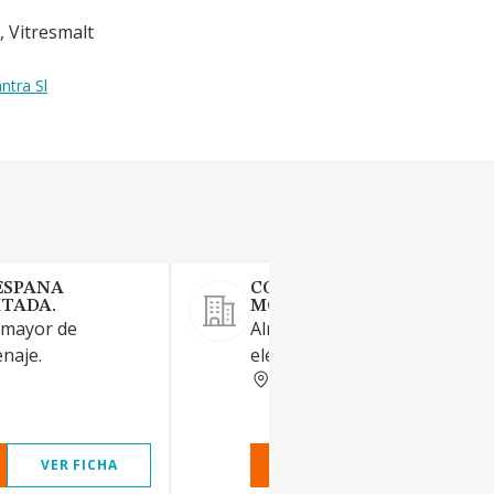
, Vitresmalt
ntra Sl
 ESPANA
COMPONENTES ELECTRIC
ITADA.
MONTAÑESES SA
 mayor de
Almacén mayorista de materi
naje.
eléctrico e iluminación.
CANTABRIA
VER FICHA
VER INFORME
VER FIC