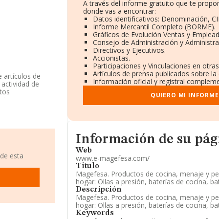
A través del informe gratuito que te prop
donde vas a encontrar:
Datos identificativos: Denominación, CI
Informe Mercantil Completo (BORME).
Gráficos de Evolución Ventas y Emplead
Consejo de Administración y Administra
Directivos y Ejecutivos.
Accionistas.
Participaciones y Vinculaciones en otra
Artículos de prensa publicados sobre la
 artículos de
Información oficial y registral compleme
actividad de
tos
QUIERO MI INFORME
adora y
s existentes en
do por encima de
Informacion de su página web
Información de su pá
Web
endo a los
 de esta
www.e-magefesa.com/
de hasta 22
Titulo
 el ranking de
Magefesa. Productos de cocina, menaje y pe
ading S.L
y
hogar: Ollas a presión, baterías de cocina, ba
resas que están
Descripción
stribution Slu
y
Magefesa. Productos de cocina, menaje y pe
king nacional,
hogar: Ollas a presión, baterías de cocina, ba
n las compañías
Keywords
edad Limitada
y