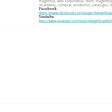
magefesa, web corporativa, store, magefesa 
colocan por
recambios, comprar, productos, catalogos
nes O'donnell-
Facebook
 posicionándose
https://www.facebook.com/pages/Magefes
Youtube
http://www.youtube.com/user/MagefesaMG
18053 y la
gina web aquí:
social
ntander,
2.151 empresas, en
es de euros y la
en 2025.
), en la base de
sta 80 millones
pleados de las
stitución.
e artículos de
mpresa ha ganado
odas las