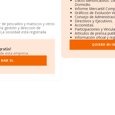
Datos identificativos: 
Domicilio.
Informe Mercantil Com
Gráficos de Evolución V
Consejo de Administraci
Directivos y Ejecutivos.
r de pescados y mariscos y otros
Accionistas.
la gestión y direccion de
Participaciones y Vincu
 La sociedad está registrada
Artículos de prensa pub
o 'Comercio al por mayor de
Información oficial y re
y/o exportación.
QUIERO MI 
 935564784 y su correo es
ratis!
 de esta empresa.
 BAM SL.
io social establecido en Calle
Barcelona, Cataluña.
.204 empresas, en el ámbito
os y la media entre todas las
nte, para completar los datos de
canza los 20 años desde la