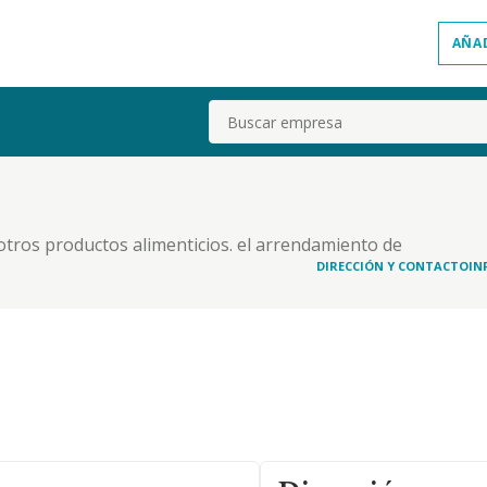
AÑA
Buscar
otros productos alimenticios. el arrendamiento de
ros, locales, almacenes destinados al deposito,
DIRECCIÓN Y CONTACTO
IN