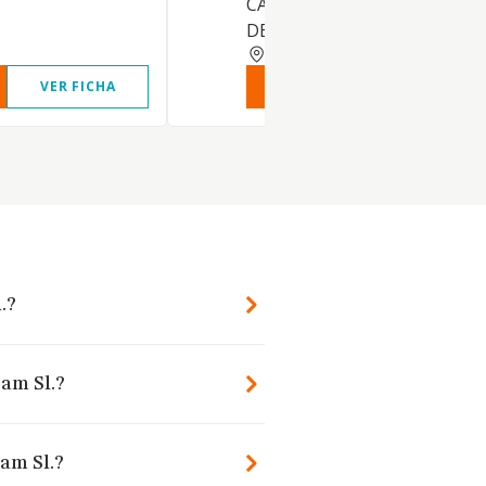
CAPTURA Y ALMACENAMIEN
DE PESCADOS, MARIS
BARCELONA
VER FICHA
VER INFORME
VER FIC
.?
Bam Sl.?
am Sl.?