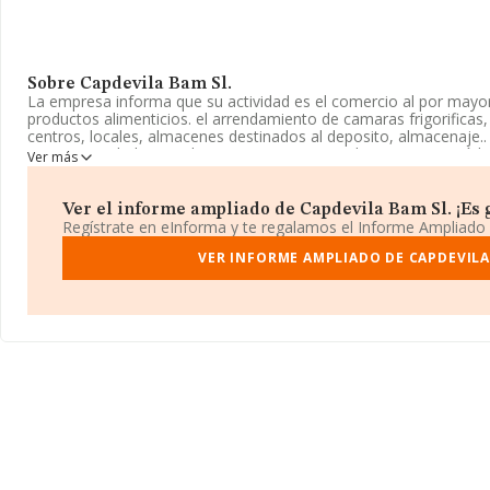
Sobre Capdevila Bam Sl.
La empresa informa que su actividad es el comercio al por mayo
productos alimenticios. el arrendamiento de camaras frigorificas, 
centros, locales, almacenes destinados al deposito, almacenaje..
como Sociedad Limitada. Su CNAE corresponde a 4632 con códig
Ver más
carne y productos cárnicos'. No realiza actividad de importación 
Para más información es posible contactar a través del teléfono
Ver el informe ampliado de Capdevila Bam Sl. ¡Es g
info3@logiprox.cat
.
Regístrate en eInforma y te regalamos el Informe Ampliado
La empresa
Capdevila Bam S.L
VER INFORME AMPLIADO DE CAPDEVILA
, CIF B58018656, tiene su domicil
Longitudinal 8 Mercabarna núm. 97, (08040), en el municipio de 
En relación con el sector y disponiendo de los datos de hasta 16
nacional la facturación alcanza la cifra de 33.165 millones de eur
compañías es de 2 millones de euros de ventas en 2024. Finalme
sector, en 2024, los empleados de media son 4; la antigüedad al
constitución.