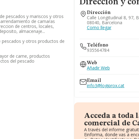
Dirección y co
Dirección
 de pescados y mariscos y otros
Calle Longitudinal 8, 97, 
el arrendamiento de camaras
08040, Barcelona
ireccion de centros, locales,
Como llegar
eposito, almacenaje...
 pescados y otros productos de
Teléfono
935564784
ayor de carne, productos
uctos del pescado
Web
Añadir Web
Email
info3@logiprox.cat
Acceda a toda 
comercial de C
A través del informe gratu
Einforma, donde vas a enco