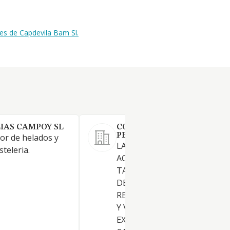
es de Capdevila Bam Sl.
IAS CAMPOY SL
CONSORCIO MARITIMO
PESQUERO SL
or de helados y
LA PRACTICA DE TODO TIPO
teleria.
ACTIVIDADES MERCANTILES,
TANTO DENTRO COMO FUE
DEL TERRITORIO NACIONAL,
RELACIONADAS CON LA CO
Y VENTA, IMPORTACION,
EXPORTACION, ELABORACIO