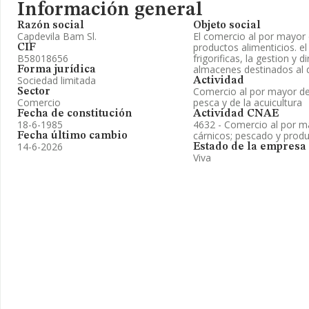
Información general
Razón social
Objeto social
Capdevila Bam Sl.
El comercio al por mayor
productos alimenticios. 
CIF
B58018656
frigorificas, la gestion y d
almacenes destinados al d
Forma jurídica
Sociedad limitada
Actividad
Comercio al por mayor de
Sector
Comercio
pesca y de la acuicultura
Fecha de constitución
Actividad CNAE
18-6-1985
4632 - Comercio al por m
cárnicos; pescado y prod
Fecha último cambio
14-6-2026
Estado de la empresa
Viva