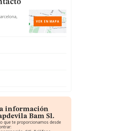
ntacto
Barcelona,
VER EN MAPA
la información
apdevila Bam Sl.
ito que te proporcionamos desde
ntrar: