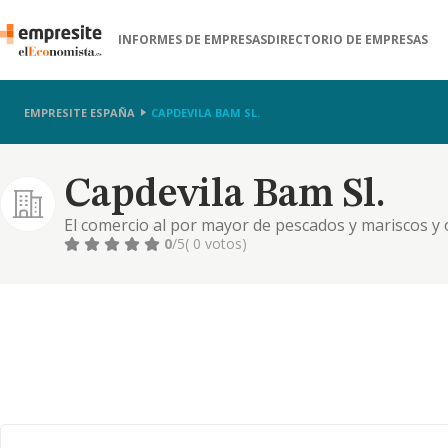
INFORMES DE EMPRESAS
DIRECTORIO DE EMPRESAS
EMPRESITE ESPAÑA
CAPDEVILA BAM SL.
Capdevila Bam Sl.
El comercio al por mayor de pescados y mariscos y 
camaras frigorificas, la gestion y direccion de cent
0
/5
( 0 votos)
almacenaje...