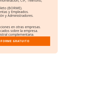
Denominación, CIF, Teléfono,
pleto (BORME).
entas y Empleados.
ón y Administradores.
laciones en otras empresas.
licados sobre la empresa.
gistral complementaria.
INFORME GRATUITO