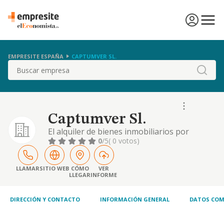
EMPRESITE ESPAÑA
CAPTUMVER SL.
Buscar
Captumver Sl.
El alquiler de bienes inmobiliarios por
cuenta propia
0
/5
( 0 votos)
LLAMAR
SITIO WEB
CÓMO
VER
LLEGAR
INFORME
DIRECCIÓN Y CONTACTO
INFORMACIÓN GENERAL
DATOS COM