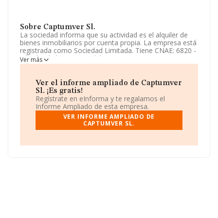
Sobre Captumver Sl.
La sociedad informa que su actividad es el alquiler de
bienes inmobiliarios por cuenta propia. La empresa está
registrada como Sociedad Limitada. Tiene CNAE: 6820 -
'Alquiler de bienes inmobiliarios por cuenta propia'. La
Ver más
empresa no tiene actividad en mercados exteriores.
La empresa
Captumver S.L
, NIF B88758370, se
Ver el informe ampliado de Captumver
encuentra en Calle Xativa núm. 21 2 2, (46002), Valencia,
Sl. ¡Es gratis!
Comunidad Valenciana.
Regístrate en eInforma y te regalamos el
Informe Ampliado de esta empresa.
En base a la información de la que dispone INFORMA
VER INFORME AMPLIADO DE
sobre 132.607 compañías, a nivel nacional la facturación
CAPTUMVER SL.
asciende a 22.314 millones de euros y se calcula un
promedio de facturación de 168 mil euros entre todas
las compañías. Teniendo en cuenta la información
sobre Valencia, en la base de datos INFORMA constan
6403 empresas, cuyas ventas han alcanzado los 821
millones de euros. Como información adicional de
interés, los empleados de media son 1. La media de
antigüedad desde la constitución es de 24 años.