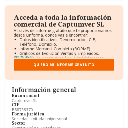
Acceda a toda la información
comercial de Captumver Sl.
A través del informe gratuito que te proporcionamos
desde Einforma, donde vas a encontrar:
Datos identificativos: Denominación, CIF,
Teléfono, Domicilio.
Informe Mercantil Completo (BORME).
Gráficos de Evolución Ventas y Empleados.
Ver más
Consejo de Administración y Administradores.
Directivos y Ejecutivos.
QUIERO MI INFORME GRATUITO
Accionistas.
Participaciones y Vinculaciones en otras empresas.
Artículos de prensa publicados sobre la empresa.
Información oficial y registral complementaria.
Información general
Razón social
Captumver Sl.
CIF
B88758370
Forma jurídica
Sociedad limitada unipersonal
Sector
Construcción y actividades