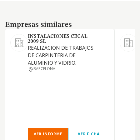
Empresas similares
Empresas similares
INSTALACIONES CECAL
2009 SL
E
REALIZACION DE TRABAJOS
DE CARPINTERIA DE
D
ALUMINIO Y VIDRIO.
BARCELONA
V
VER INFORME
VER FICHA