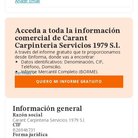
Añadir Email
Acceda a toda la información
comercial de Carant
Carpinteria Servicios 1979 S.l.
A través del informe gratuito que te proporcionamos
desde Einforma, donde vas a encontrar:
Datos identificativos: Denominación, CIF,
Teléfono, Domicilio.
Informe Mercantil Completo (BORME).
Ver más
Gráficos de Evolución Ventas y Empleados.
Consejo de Administración y Administradores.
QUIERO MI INFORME GRATUITO
Directivos y Ejecutivos.
Accionistas.
Participaciones y Vinculaciones en otras empresas.
Artículos de prensa publicados sobre la empresa.
Información oficial y registral complementaria.
Información general
Razón social
Carant Carpinteria Servicios 1979 S.l.
CIF
B26946731
Forma jurídica