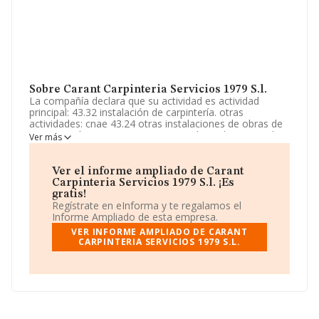
Sobre Carant Carpinteria Servicios 1979 S.l.
La compañía declara que su actividad es actividad
principal: 43.32 instalación de carpintería. otras
actividades: cnae 43.24 otras instalaciones de obras de
construcción y 43.33 revestimiento de suelos y paredes.
Ver más
La empresa es una Sociedad Limitada. Tiene CNAE:
4332 - 'Instalación de carpintería'. La sociedad no tiene
actividad en mercados exteriores.
Ver el informe ampliado de Carant
Carpinteria Servicios 1979 S.l. ¡Es
Su página web es
www.carantservicios.com
.
gratis!
Regístrate en eInforma y te regalamos el
La compañía
Carant Carpinteria Servicios 1979 S.L
,
Informe Ampliado de esta empresa.
con NIF B26946731, tiene su domicilio social
VER INFORME AMPLIADO DE CARANT
establecido en Calle Balmes núm. 211 P. 5 Pta. 2,
CARPINTERIA SERVICIOS 1979 S.L.
(08006), Barcelona, Cataluña.
Con los datos a disposición de INFORMA sobre 13.646
empresas pertenecientes al sector, en el ámbito
nacional la facturación alcanza la cifra de 2.379 millones
de euros y el promedio de la facturación de ventas
entre todas las compañías asciende a los 174 mil euros.