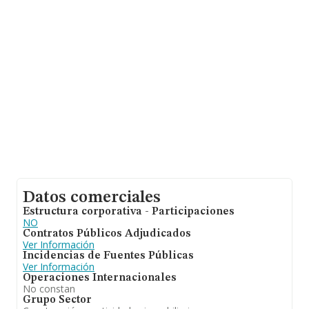
Finalmente, para completar los datos de sector la
antigüedad alcanza los 18 años desde la constitución.
La media de empleados es de 2.
Datos comerciales
Estructura corporativa - Participaciones
NO
Contratos Públicos Adjudicados
Ver Información
Incidencias de Fuentes Públicas
Ver Información
Operaciones Internacionales
No constan
Grupo Sector