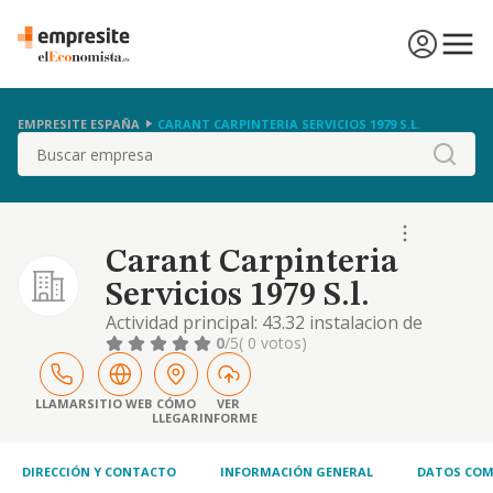
EMPRESITE ESPAÑA
CARANT CARPINTERIA SERVICIOS 1979 S.L.
Buscar
Carant Carpinteria
Servicios 1979 S.l.
Actividad principal: 43.32 instalacion de
carpinteria. otras actividades: cnae 43.24
0
/5
( 0 votos)
otras instalaciones de obras de construccion
y 43.33 revestimiento de suelos y paredes
LLAMAR
SITIO WEB
CÓMO
VER
LLEGAR
INFORME
DIRECCIÓN Y CONTACTO
INFORMACIÓN GENERAL
DATOS COM