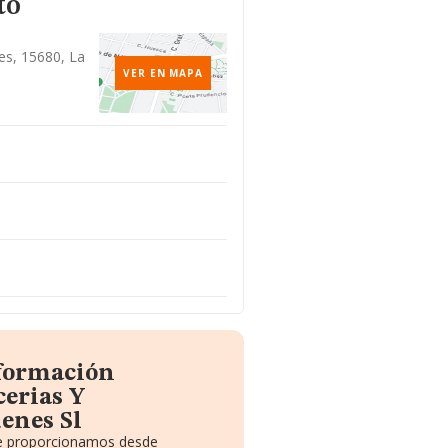
to
des, 15680, La
VER EN MAPA
nformación
cerias Y
enes Sl
 te proporcionamos desde