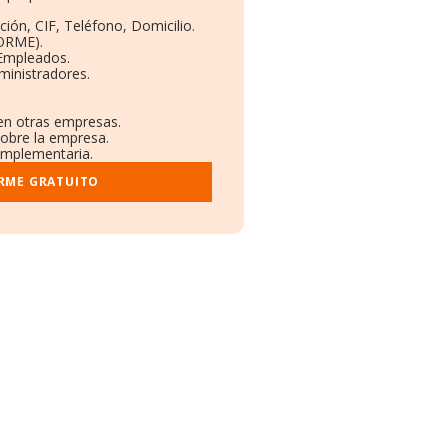
ción, CIF, Teléfono, Domicilio.
BORME).
 Empleados.
ministradores.
 en otras empresas.
sobre la empresa.
complementaria.
ORME GRATUITO