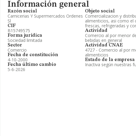
Información general
Razón social
Objeto social
Carnicerias Y Supermercados Ordenes
Comercializacion y distri
Sl
alimenticios, asi como el
frescas, refrigeradas y c
CIF
B15749575
Actividad
Comercio al por menor de
Forma jurídica
Sociedad limitada
bebidas en general
Sector
Actividad CNAE
Comercio
4727 - Comercio al por m
alimenticios
Fecha de constitución
4-10-2000
Estado de la empresa
Inactiva según nuestras f
Fecha último cambio
5-6-2026