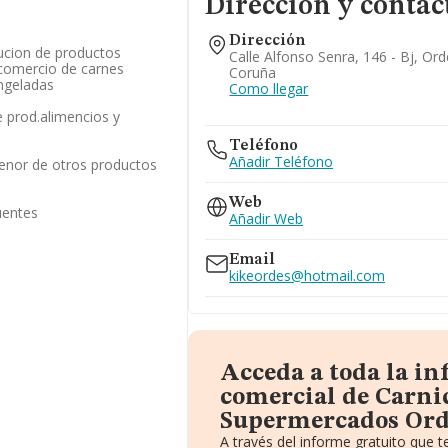
Dirección y contac
Dirección
bucion de productos
Calle Alfonso Senra, 146 - Bj, Or
 comercio de carnes
Coruña
ongeladas
Como llegar
 prod.alimencios y
Teléfono
Añadir Teléfono
enor de otros productos
Web
uentes
Añadir Web
Email
kikeordes@hotmail.com
Acceda a toda la i
comercial de Carni
Supermercados Ord
A través del informe gratuito que