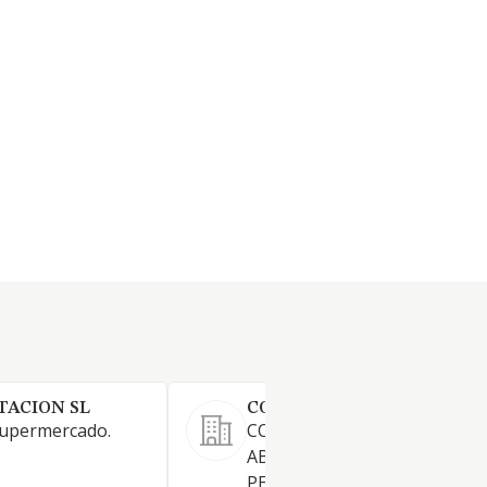
TACION SL
COVEGA AGROPECUARIA S
supermercado.
COMERCIO DE SEMILLAS.
ABONOS. FLORES Y PLANTAS
PEQUENOS ANIMALES. COM