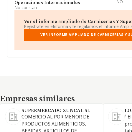
NO
Operaciones Internacionales
No constan
Ver el informe ampliado de Carnicerias Y Supe
Regístrate en eInforma y te regalamos el Informe Ampl
VER INFORME AMPLIADO DE CARNICERIAS Y 
Empresas similares
Empresas similares
SUPERMERCADO XUNCAL SL
LO
COMERCIO AL POR MENOR DE
ª E
PRODUCTOS ALIMENTICIOS,
pro
BEBIDAS, ARTICULOS DE
tab