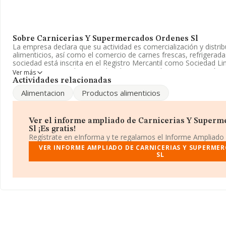
Sobre Carnicerias Y Supermercados Ordenes Sl
La empresa declara que su actividad es comercialización y distri
alimenticios, así como el comercio de carnes frescas, refrigerad
sociedad está inscrita en el Registro Mercantil como Sociedad L
- '%cnae%'. No realiza actividad de importación y/o exportación.
Ver más
Actividades relacionadas
Su email es
kikeordes@hotmail.com
.
Alimentacion
Productos alimenticios
La empresa
Carnicerias y Supermercados Ordenes S.L
, con 
encuentra en Calle Alfonso Senra núm. 146 Bj, (15680), Ordes, A 
Ver el informe ampliado de Carnicerias Y Super
En base a la información de la que dispone INFORMA sobre 10.04
Sl ¡Es gratis!
nacional la facturación asciende a 18.645 millones de euros y el 
Regístrate en eInforma y te regalamos el Informe Ampliado
facturación de ventas entre todas las compañías asciende a los 1
VER INFORME AMPLIADO DE CARNICERIAS Y SUPERME
relación con la información de la provincia de A Coruña, en la 
SL
aparecen 158 empresas, cuyas ventas han alcanzado los 29 millo
último, con el fin de ampliar la información relativa al ámbito de
alcanza los 15 años desde la constitución. La media de empleado