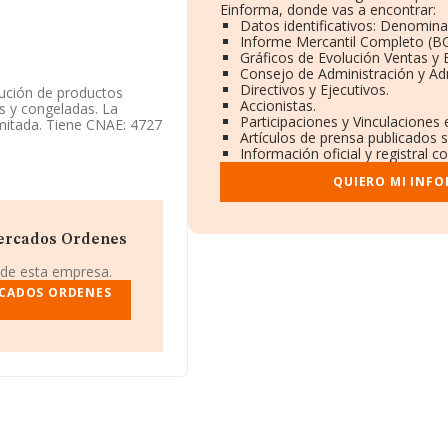
Einforma, donde vas a encontrar:
Datos identificativos: Denomina
Informe Mercantil Completo (
Gráficos de Evolución Ventas y
Consejo de Administración y Ad
Directivos y Ejecutivos.
bución de productos
Accionistas.
as y congeladas. La
Participaciones y Vinculaciones
imitada. Tiene CNAE: 4727
Artículos de prensa publicados 
Información oficial y registral 
QUIERO MI INF
CIF B15749575, se
Coruña, Galicia.
mercados Ordenes
7 compañías, a nivel
promedio de la
 de esta empresa.
 millón de euros. En
RCADOS ORDENES
base de datos de INFORMA
nes de euros. Por
 la empresa, la antigüedad
s es de 9.