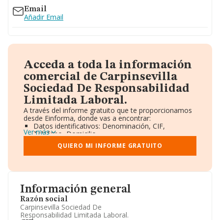
Email
Añadir Email
Acceda a toda la información
comercial de Carpinsevilla
Sociedad De Responsabilidad
Limitada Laboral.
A través del informe gratuito que te proporcionamos
desde Einforma, donde vas a encontrar:
Datos identificativos: Denominación, CIF,
Ver más
Teléfono, Domicilio.
Informe Mercantil Completo (BORME).
QUIERO MI INFORME GRATUITO
Gráficos de Evolución Ventas y Empleados.
Consejo de Administración y Administradores.
Directivos y Ejecutivos.
Accionistas.
Participaciones y Vinculaciones en otras empresas.
Información general
Artículos de prensa publicados sobre la empresa.
Información oficial y registral complementaria.
Razón social
Carpinsevilla Sociedad De
Responsabilidad Limitada Laboral.