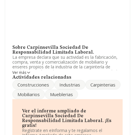
Sobre Carpinsevilla Sociedad De
Responsabilidad Limitada Laboral.
La empresa declara que su actividad es la fabricación,
compra, venta y comercialización de mobiliario y
enseres propios de la industria de la carpintería de
madera y sus derivados. La empresa es una Sociedad
Ver más
Limitada. Su actividad CNAE es '%cnae%' con código
Actividades relacionadas
3100. La compañía no tiene actividad en mercados
Construcciones
Industrias
Carpinterias
exteriores.
Mobiliarios
Mueblerias
La sociedad española
Carpinsevilla Sociedad de
Responsabilidad Limitada Laboral
, NIF B91411785,
está situada en Calle Alamo Gris núm. 3, (41703), en el
municipio de Fuente Del Rey, en Sevilla, Andalucía.
Ver el informe ampliado de
Carpinsevilla Sociedad De
Con los datos a disposición de INFORMA sobre 14.916
Responsabilidad Limitada Laboral. ¡Es
empresas pertenecientes al sector, a nivel nacional la
gratis!
facturación asciende a 7.289 millones de euros y el
Regístrate en eInforma y te regalamos el
promedio de la facturación de ventas entre todas las