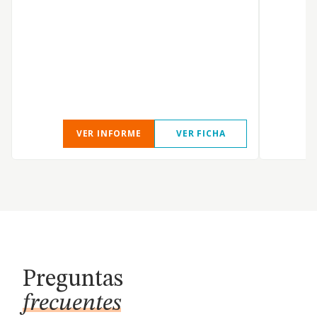
a
D
I
A
I
t
VER INFORME
VER FICHA
Preguntas
frecuentes