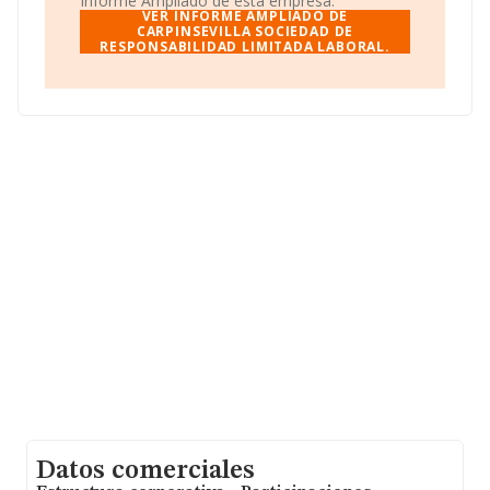
Informe Ampliado de esta empresa.
compañías asciende a los 488 mil euros. En relación con
VER INFORME AMPLIADO DE
la información de la provincia de Sevilla, en la base de
CARPINSEVILLA SOCIEDAD DE
RESPONSABILIDAD LIMITADA LABORAL.
datos de INFORMA aparecen 697 empresas, con ventas
de hasta 304 millones de euros. Por último, con el fin de
ampliar la información relativa al ámbito de la empresa,
la media de antigüedad desde la constitución es de 23
años. La media de empleados de las empresas es de 4.
Datos comerciales