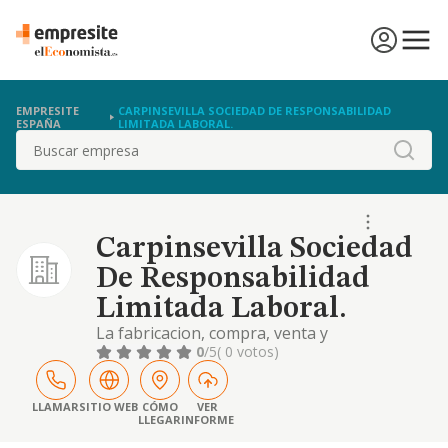
EMPRESITE
CARPINSEVILLA SOCIEDAD DE RESPONSABILIDAD
ESPAÑA
LIMITADA LABORAL.
Buscar
Carpinsevilla Sociedad
De Responsabilidad
Limitada Laboral.
La fabricacion, compra, venta y
comercializacion de mobiliario y enseres
0
/5
( 0 votos)
propios de la industria de la carpinteria de
madera y sus derivados
LLAMAR
SITIO WEB
CÓMO
VER
LLEGAR
INFORME