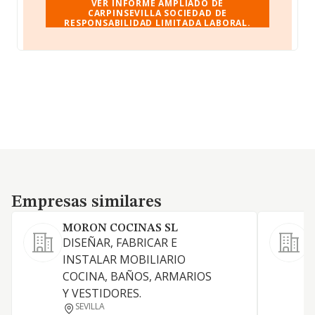
VER INFORME AMPLIADO DE
CARPINSEVILLA SOCIEDAD DE
RESPONSABILIDAD LIMITADA LABORAL.
Empresas similares
Empresas similares
MORON COCINAS SL
DISEÑAR, FABRICAR E
L
INSTALAR MOBILIARIO
o
COCINA, BAÑOS, ARMARIOS
a
Y VESTIDORES.
i
SEVILLA
m