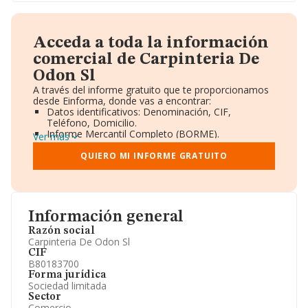
Acceda a toda la información
comercial de Carpinteria De
Odon Sl
A través del informe gratuito que te proporcionamos
desde Einforma, donde vas a encontrar:
Datos identificativos: Denominación, CIF,
Teléfono, Domicilio.
Informe Mercantil Completo (BORME).
Ver más
Gráficos de Evolución Ventas y Empleados.
Consejo de Administración y Administradores.
QUIERO MI INFORME GRATUITO
Directivos y Ejecutivos.
Accionistas.
Participaciones y Vinculaciones en otras empresas.
Artículos de prensa publicados sobre la empresa.
Información oficial y registral complementaria.
Información general
Razón social
Carpinteria De Odon Sl
CIF
B80183700
Forma jurídica
Sociedad limitada
Sector
Comercio