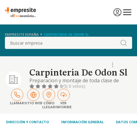
EMPRESITE ESPAÑA
CARPINTERIA DE ODON SL
Buscar
Carpinteria De Odon Sl
Preparacion y montaje de toda clase de
obras de carpinteria de taller en cualquier
0
/5
( 0 votos)
tipo de construccion. incluso empanelados y
ebanisteria en decoracion de edificios y
locales, de huecos, puertas, ventanas y
LLAMAR
SITIO WEB
CÓMO
VER
LLEGAR
INFORME
persianas de
DIRECCIÓN Y CONTACTO
INFORMACIÓN GENERAL
DATOS COM