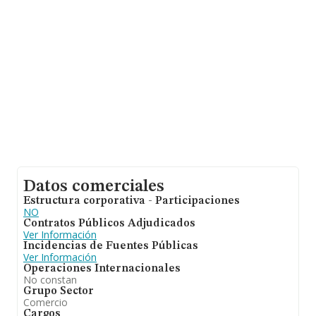
la base de datos INFORMA constan 6461 empresas,
cuyas ventas han obtenido los 2.108 millones de euros.
Finalmente, para completar los datos de sector la
media de empleados de las empresas es de 3. La media
de antigüedad desde la constitución es de 19 años.
Datos comerciales
Estructura corporativa - Participaciones
NO
Contratos Públicos Adjudicados
Ver Información
Incidencias de Fuentes Públicas
Ver Información
Operaciones Internacionales
No constan
Grupo Sector
Comercio
Cargos