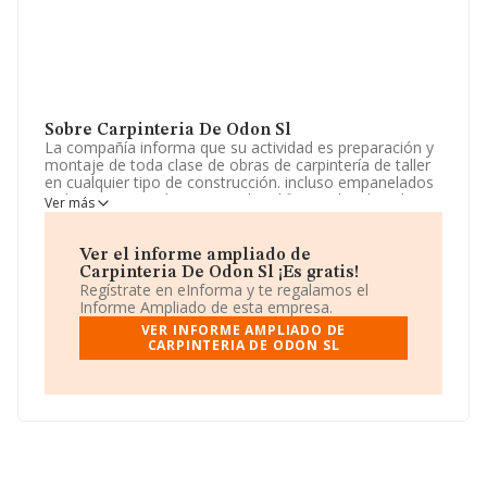
Sobre Carpinteria De Odon Sl
La compañía informa que su actividad es preparación y
montaje de toda clase de obras de carpintería de taller
en cualquier tipo de construcción. incluso empanelados
y ebanisteria en decoracion de edificios y locales, de
Ver más
huecos, puertas, ventanas y persianas de. La empresa
aparece inscrita en el Registro Mercantil como Sociedad
Limitada. Clasifica su actividad CNAE como '%cnae%',
Ver el informe ampliado de
código 9531. La empresa no tiene actividad en
Carpinteria De Odon Sl ¡Es gratis!
mercados exteriores.
Regístrate en eInforma y te regalamos el
Informe Ampliado de esta empresa.
La compañía
Carpinteria de Odon S.L
, B80183700, se
VER INFORME AMPLIADO DE
encuentra en Calle Cerrajeros (pg Ind Pinares Llano)
CARPINTERIA DE ODON SL
núm. 4, (28670), en el municipio de Villaviciosa De Odón,
Madrid.
En base a la información de la que dispone INFORMA
sobre 39.493 compañías, a nivel nacional la facturación
asciende a 11.044 millones de euros y la media entre
todas las compañías es de 279 mil euros de ventas. En
relación con la información de la provincia de Madrid, en