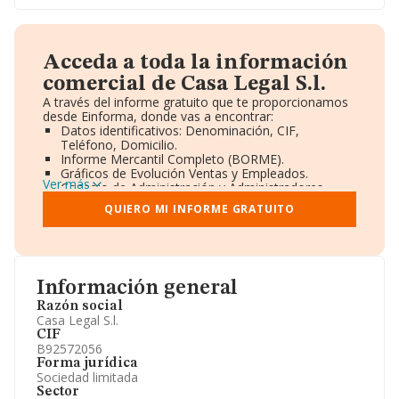
Acceda a toda la información
comercial de Casa Legal S.l.
A través del informe gratuito que te proporcionamos
desde Einforma, donde vas a encontrar:
Datos identificativos: Denominación, CIF,
Teléfono, Domicilio.
Informe Mercantil Completo (BORME).
Gráficos de Evolución Ventas y Empleados.
Ver más
Consejo de Administración y Administradores.
Directivos y Ejecutivos.
QUIERO MI INFORME GRATUITO
Accionistas.
Participaciones y Vinculaciones en otras empresas.
Artículos de prensa publicados sobre la empresa.
Información oficial y registral complementaria.
Información general
Razón social
Casa Legal S.l.
CIF
B92572056
Forma jurídica
Sociedad limitada
Sector