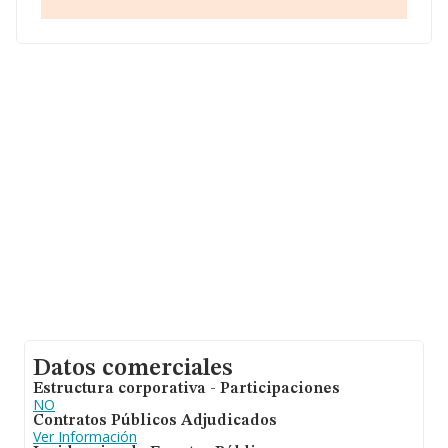
2004 de hasta 1.345 millones de euros. Como
información adicional de interés, la media de empleados
de las empresas es de 1; la media de antigüedad desde
la constitución es de 20 años.
Datos comerciales
Estructura corporativa - Participaciones
NO
Contratos Públicos Adjudicados
Ver Información