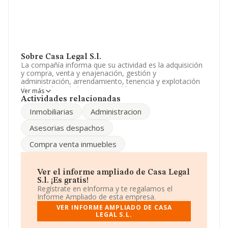
Sobre Casa Legal S.l.
La compañía informa que su actividad es la adquisición
y compra, venta y enajenación, gestión y
administración, arrendamiento, tenencia y explotación
de toda clase de bienes inmuebles; urbanos o rusticos,
Ver más
edificaciones de todo tipo, complejos urbanisticos o re.
Actividades relacionadas
La empresa es una Sociedad Limitada. Tiene CNAE:
Inmobiliarias
Administracion
6812 - '%cnae%'. No realiza actividad de importación
y/o exportación.
Asesorias despachos
Puedes visitar su sitio web:
www.lacasalegal.es
.
Compra venta inmuebles
La compañía
Casa Legal S.L
, con NIF B92572056,
Velez-malaga, provincia de Málaga, Andalucía.
Ver el informe ampliado de Casa Legal
En base a la información de la que dispone INFORMA
S.l. ¡Es gratis!
sobre 231.218 compañías, a nivel nacional la facturación
Regístrate en eInforma y te regalamos el
asciende a 29.817 millones de euros y el promedio de la
Informe Ampliado de esta empresa.
facturación de ventas entre todas las compañías
VER INFORME AMPLIADO DE CASA
asciende a los 128 mil euros. Teniendo en cuenta la
LEGAL S.L.
información sobre Málaga, en la base de datos de
INFORMA aparecen 17407 empresas, con ventas en