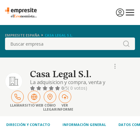
EMPRESITE ESPAÑA
CASA LEGAL S.L.
Buscar
Casa Legal S.l.
La adquisicion y compra, venta y
enajenacion, gestion y administracion,
0
/5
( 0 votos)
arrendamiento, tenencia y explotacion de
toda clase de bienes inmuebles; urbanos o
rusticos, edificaciones de todo tipo,
LLAMAR
SITIO WEB
CÓMO
VER
LLEGAR
INFORME
complejos urbanisticos o re
DIRECCIÓN Y CONTACTO
INFORMACIÓN GENERAL
DATOS COM