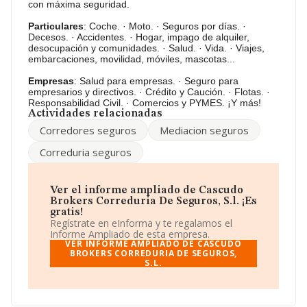
sector.
con máxima seguridad.
Dentro del ranking de empresas elaborado por
Particulares
: Coche. · Moto. · Seguros por días. ·
INFORMA, atendiendo a los niveles de facturación de la
Decesos. · Accidentes. · Hogar, impago de alquiler,
empresa, se destaca que: la compañía ha mejorado en
desocupación y comunidades. · Salud. · Vida. · Viajes,
el ranking sectorial escalando 21 puestos, pasando del
embarcaciones, movilidad, móviles, mascotas...
229 al 208. Tienen mejor posición las siguientes
empresas del sector:
Kereis Correduria de Seguros
Empresas
: Salud para empresas. · Seguro para
S.L
y
Ruiz Varela Nereo Hermanos Sociedad
empresarios y directivos. · Crédito y Caución. · Flotas. ·
Limitada
; sin embargo, éstas son algunas de las
Responsabilidad Civil. · Comercios y PYMES. ¡Y más!
empresas que están más abajo:
Globalfine Invest
Actividades relacionadas
Sociedad Limitada
y
Sasot Agencia de Seguros S.A
.
Corredores seguros
Mediacion seguros
Ha subido de posición en el ranking nacional, pasando
del 117.181 al 101.099 escalando 16.082 puestos. En
Correduria seguros
2025, destacan
Distribuciones Jomahergar Sociedad
Limitada
y
Suministros y Maquinaria de
Extremadura S.L
como mejores empresas antes de la
compañía; está por encima de compañías como
Ver el informe ampliado de Cascudo
Asesoría y Gestión Activa S.L
y
Grupajes Alicante
Brokers Correduria De Seguros, S.l. ¡Es
S. L
. En el ranking provincial la empresa ha mejorado
gratis!
pasando del 2.521 al 2.145, incrementando su posición
Regístrate en eInforma y te regalamos el
en 376 puestos.
Informe Ampliado de esta empresa.
VER INFORME AMPLIADO DE CASCUDO
El correo electrónico es
BROKERS CORREDURIA DE SEGUROS,
victor.alvarez@cascudo.es
. Su
S.L.
página web es
www.cascudo.es
.
La compañía
Cascudo Brokers Correduria de
Seguros, S.L
, con número de identificación fiscal