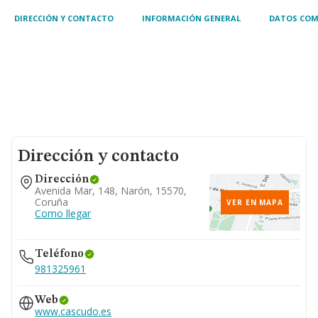
DIRECCIÓN Y CONTACTO
INFORMACIÓN GENERAL
DATOS COM
Dirección y contacto
Dirección
Avenida Mar, 148, Narón, 15570,
Coruña
VER EN MAPA
Como llegar
Teléfono
981325961
Web
www.cascudo.es