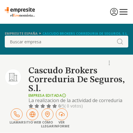
EMPRESITE ESPAÑA
CASCUDO BROKERS CORREDURIA DE SEGUROS, S.L.
Buscar
Cascudo Brokers
Correduria De Seguros,
S.l.
EMPRESA EDITADA
La realizacion de la actividad de correduria
de seguros con expreso sometimiento a la
0
/5
( 0 votos)
legislacion de mediacion en seguros
privados, asi como cuantas operaciones,
actos, contratos y negocios. sean
LLAMAR
SITIO WEB
CÓMO
VER
LLEGAR
INFORME
preparatorios, auxiliare