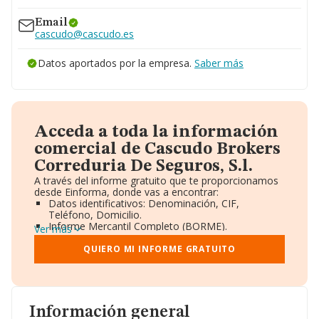
Email
cascudo@cascudo.es
Datos aportados por la empresa.
Saber más
Acceda a toda la información
comercial de Cascudo Brokers
Correduria De Seguros, S.l.
A través del informe gratuito que te proporcionamos
desde Einforma, donde vas a encontrar:
Datos identificativos: Denominación, CIF,
Teléfono, Domicilio.
Informe Mercantil Completo (BORME).
Ver más
Gráficos de Evolución Ventas y Empleados.
Consejo de Administración y Administradores.
QUIERO MI INFORME GRATUITO
Directivos y Ejecutivos.
Accionistas.
Participaciones y Vinculaciones en otras empresas.
Artículos de prensa publicados sobre la empresa.
Información oficial y registral complementaria.
Información general