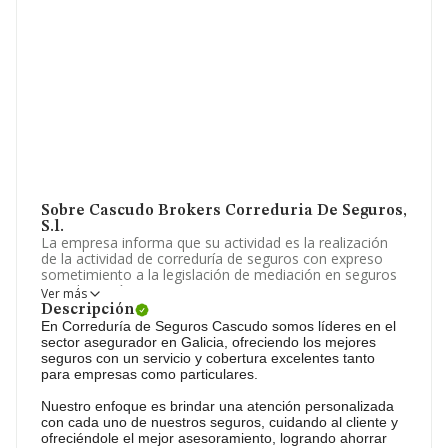
Sobre Cascudo Brokers Correduria De Seguros,
S.l.
La empresa informa que su actividad es la realización
de la actividad de correduría de seguros con expreso
sometimiento a la legislación de mediación en seguros
privados, así como cuantas operaciones, actos,
Ver más
contratos y negocios. sean preparatorios, auxiliare. La
Descripción
empresa está registrada como Sociedad Limitada. Tiene
En Correduría de Seguros Cascudo somos líderes en el
CNAE: 6622 - 'Actividades de agentes y corredores de
sector asegurador en Galicia, ofreciendo los mejores
seguros'. La sociedad no tiene actividad en mercados
seguros con un servicio y cobertura excelentes tanto
exteriores.
para empresas como particulares.
La plantilla ha crecido un 25% y teniendo en cuenta la
Nuestro enfoque es brindar una atención personalizada
información disponible en INFORMA, ha dispuesto de
con cada uno de nuestros seguros, cuidando al cliente y
un número de empleados por encima de la media de
ofreciéndole el mejor asesoramiento, logrando ahorrar