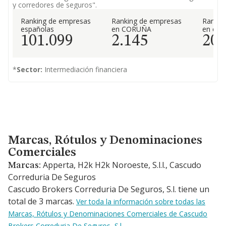
y corredores de seguros".
Ranking de empresas
Ranking de empresas
Rankin
españolas
en CORUÑA
en el 
101.099
2.145
20
*
Sector:
Intermediación financiera
Marcas, Rótulos y Denominaciones Comerciales
Marcas, Rótulos y Denominaciones
Comerciales
Apperta, H2k H2k Noroeste, S.l.l., Cascudo
Marcas:
Correduria De Seguros
Cascudo Brokers Correduria De Seguros, S.l. tiene un
total de 3 marcas.
Ver toda la información sobre todas las
Marcas, Rótulos y Denominaciones Comerciales de Cascudo
Brokers Correduria De Seguros, S.l.