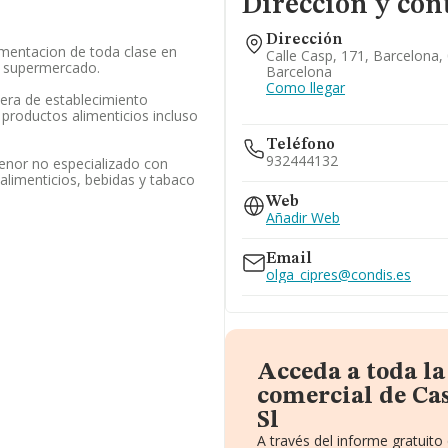
Dirección y con
Dirección
imentacion de toda clase en
Calle Casp, 171, Barcelona,
y supermercado.
Barcelona
Como llegar
era de establecimiento
productos alimenticios incluso
Teléfono
932444132
enor no especializado con
alimenticios, bebidas y tabaco
Web
Añadir Web
Email
olga_cipres@condis.es
Acceda a toda l
comercial de Ca
Sl
A través del informe gratuit