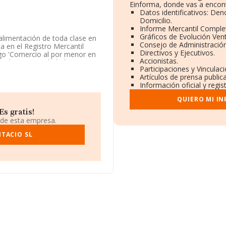
Einforma, donde vas a encont
Datos identificativos: Den
Domicilio.
Informe Mercantil Compl
Gráficos de Evolución Ven
alimentación de toda clase en
Consejo de Administración
a en el Registro Mercantil
Directivos y Ejecutivos.
o 'Comercio al por menor en
Accionistas.
 alimenticios, bebidas y
Participaciones y Vincula
Artículos de prensa publi
Información oficial y regi
ndiendo a los datos
a ha estado por debajo de la
QUIERO MI I
s gratis!
2444132 y su email es
 de esta empresa.
NTACIO SL
iene su domicilio social
.
.791 empresas, en el ámbito
ros y se estima que el
ones de euros. Por último, con
, la media de empleados es de