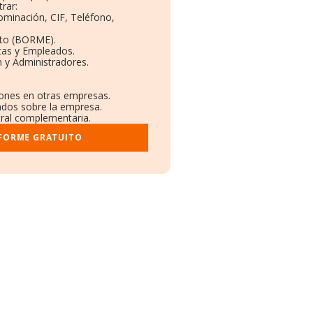
rar:
ominación, CIF, Teléfono,
eto (BORME).
tas y Empleados.
 y Administradores.
ciones en otras empresas.
cados sobre la empresa.
stral complementaria.
NFORME GRATUITO