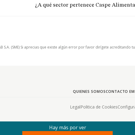
¿A qué sector pertenece Caspe Alimenta
.A. (SME) Si aprecias que existe algún error por favor dirígete acreditando t
QUIENES SOMOS
CONTACTO EM
Legal
Politica de Cookies
Configur
Hay más por ver