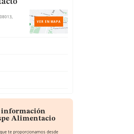
tacto
 08013,
VER EN MAPA
a información
spe Alimentacio
o que te proporcionamos desde