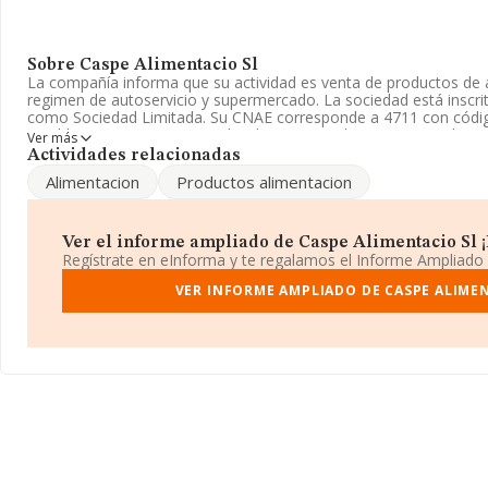
Sobre Caspe Alimentacio Sl
La compañía informa que su actividad es venta de productos de 
regimen de autoservicio y supermercado. La sociedad está inscrit
como Sociedad Limitada. Su CNAE corresponde a 4711 con códig
establecimientos no especializados, con predominio en productos
Ver más
tabaco'. No realiza actividad de importación y/o exportación.
Actividades relacionadas
Alimentacion
Productos alimentacion
Ha habido un descenso en cuanto al número de empleados y ate
disponibles en INFORMA, el número de empleados de la compañí
media de sector.
Ver el informe ampliado de Caspe Alimentacio Sl ¡E
Para comunicarse con sus oficinas, el número de teléfono es 93
Regístrate en eInforma y te regalamos el Informe Ampliado
olga_cipres@condis.es
.
VER INFORME AMPLIADO DE CASPE ALIME
La empresa española
Caspe Alimentacio S.L
, CIF B62467030, t
establecido en Calle Casp núm. 171, (08013), Barcelona, Cataluña
En relación con el sector y disponiendo de los datos de hasta 21
nacional la facturación alcanza la cifra de 102.271 millones de eu
promedio de la facturación entre todas las empresas es de 4 mill
el fin de ampliar la información relativa al ámbito de la empresa
19; la media de antigüedad desde la constitución es de 13 años.