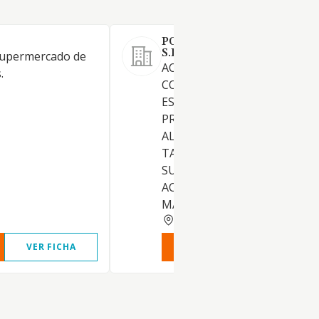
POWER BUSINESS GLOBAL 
S.L.
supermercado de
ACTIVIDAD PRINCIPAL:
.
COMERCIO AL POR MENOR 
ESPECIALIZADO CON
PREDOMINIO DE PRODUCTO
ALIMENTICIOS, BEBIDAS Y
TABACO (INCLUYENDO
SUPERMERCADO). OTRAS
ACTIVIDADES: COMERCIO AL
MAYOR NO ESPECIALIZADO. 
BARCELONA
VER FICHA
VER INFORME
VER FIC