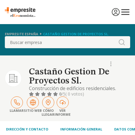
EMPRESITE ESPAÑA
CASTAÑO GESTION DE PROYECTOS SL.
Buscar
Castaño Gestion De
Proyectos Sl.
Construcción de edificios residenciales.
construcción de edificios no residenciales.
0
/5
( 0 votos)
construcción de carreteras y autopistas.
construcción de redes eléctricas y de
comunicaciones. construcción de otros
LLAMAR
SITIO WEB
CÓMO
VER
LLEGAR
INFORME
proyectos de ingeniería civil. otras
instalaciones en obras de construcción.
instalación de carpin
DIRECCIÓN Y CONTACTO
INFORMACIÓN GENERAL
DATOS COM