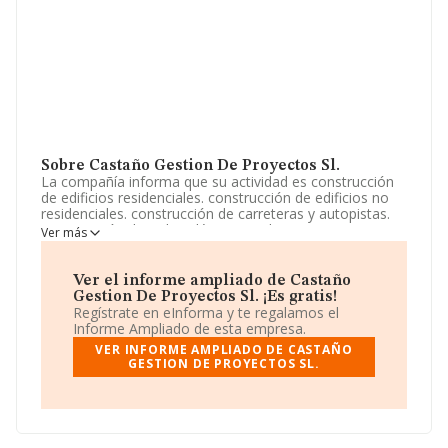
Sobre Castaño Gestion De Proyectos Sl.
La compañía informa que su actividad es construcción
de edificios residenciales. construcción de edificios no
residenciales. construcción de carreteras y autopistas.
construcción de redes eléctricas y de comunicaciones.
Ver más
construcción de otros proyectos de ingeniería civil. otras
instalaciones en obras de construcción. instalación de
carpin. La sociedad está registrada como Sociedad
Ver el informe ampliado de Castaño
Limitada. Su CNAE corresponde a 4101 con código
Gestion De Proyectos Sl. ¡Es gratis!
'%cnae%'. La sociedad no tiene actividad en mercados
Regístrate en eInforma y te regalamos el
exteriores.
Informe Ampliado de esta empresa.
VER INFORME AMPLIADO DE CASTAÑO
Ha habido un descenso en cuanto al número de
GESTION DE PROYECTOS SL.
empleados y según las cifras existentes en la base de
datos de INFORMA, el número de empleados ha estado
por encima de la media de sector.
Respecto a la posición de la empresa según los niveles