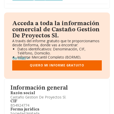
Acceda a toda la información
comercial de Castaño Gestion
De Proyectos Sl.
A través del informe gratuito que te proporcionamos
desde Einforma, donde vas a encontrar:
Datos identificativos: Denominación, CIF,
Teléfono, Domicilio.
Informe Mercantil Completo (BORME).
Ver más
Gráficos de Evolución Ventas y Empleados.
Consejo de Administración y Administradores.
QUIERO MI INFORME GRATUITO
Directivos y Ejecutivos.
Accionistas.
Participaciones y Vinculaciones en otras empresas.
Artículos de prensa publicados sobre la empresa.
Información oficial y registral complementaria.
Información general
Razón social
Castaño Gestion De Proyectos Sl.
CIF
B54924774
Forma jurídica
Sociedad limitada