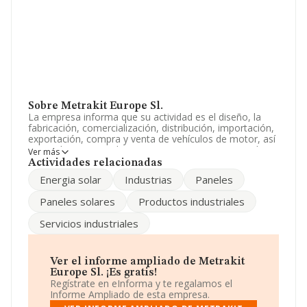
Sobre Metrakit Europe Sl.
La empresa informa que su actividad es el diseño, la
fabricación, comercialización, distribución, importación,
exportación, compra y venta de vehículos de motor, así
como de sus recambios, repuestos y accesorios, y la
Ver más
explotación de marcas comerciales, modelos de.. La
Actividades relacionadas
sociedad está registrada como Sociedad Limitada. Su
Energia solar
Industrias
Paneles
actividad CNAE es 'Comercio al por menor de productos
textiles, prendas de vestir y calzado en puestos de venta
Paneles solares
Productos industriales
y en mercadillos' con código 4782. La empresa no tiene
actividad en mercados exteriores.
Servicios industriales
Según los datos a disposición de INFORMA, ha tenido
un número de empleados por debajo de la media de
sector.
Ver el informe ampliado de Metrakit
Europe Sl. ¡Es gratis!
Acerca de la información en los distintos rankings: la
Regístrate en eInforma y te regalamos el
compañía ha mejorado en el ranking sectorial
Informe Ampliado de esta empresa.
escalando 32 puestos, pasando del 1.389 al 1.357.