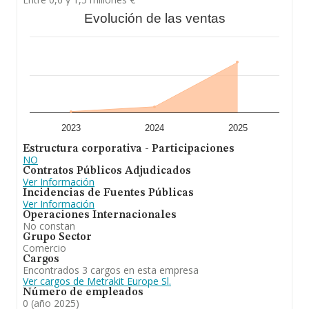
Evolución de las ventas
En conclusión, la actividad de
Metrakit Europe S.L
es
el diseño, la fabricación, comercialización, distribución,
importación, exportación, compra y venta de vehículos
de motor, así como de sus recambios, repuestos y
accesorios, y la explotación de marcas comerciales,
modelos de.. En cuanto al ranking nacional, la empresa
ha ganado posiciones.
2023
2024
2025
Estructura corporativa - Participaciones
NO
Contratos Públicos Adjudicados
Ver Información
Incidencias de Fuentes Públicas
Ver Información
Operaciones Internacionales
No constan
Grupo Sector
Comercio
Cargos
Encontrados 3 cargos en esta empresa
Ver cargos de Metrakit Europe Sl.
Número de empleados
0 (año 2025)