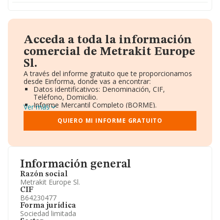
Acceda a toda la información
comercial de Metrakit Europe
Sl.
A través del informe gratuito que te proporcionamos
desde Einforma, donde vas a encontrar:
Datos identificativos: Denominación, CIF,
Teléfono, Domicilio.
Informe Mercantil Completo (BORME).
Ver más
Gráficos de Evolución Ventas y Empleados.
Consejo de Administración y Administradores.
QUIERO MI INFORME GRATUITO
Directivos y Ejecutivos.
Accionistas.
Participaciones y Vinculaciones en otras empresas.
Artículos de prensa publicados sobre la empresa.
Información oficial y registral complementaria.
Información general
Razón social
Metrakit Europe Sl.
CIF
B64230477
Forma jurídica
Sociedad limitada