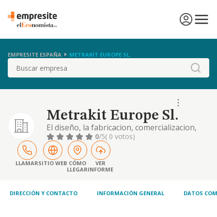
EMPRESITE ESPAÑA
METRAKIT EUROPE SL.
Buscar
Metrakit Europe Sl.
El diseño, la fabricacion, comercializacion,
distribucion, importacion, exportacion,
0
/5
( 0 votos)
compra y venta de vehiculos de motor, asi
como de sus recambios, repuestos y
accesorios, y la explotacion de marcas
LLAMAR
SITIO WEB
CÓMO
VER
LLEGAR
INFORME
comerciales, modelos de...
DIRECCIÓN Y CONTACTO
INFORMACIÓN GENERAL
DATOS COM