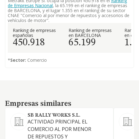
Metrakit Europe Sl. ocupa la posición 450.918 en el
Ranking
de Empresas Nacional
, la 65.199 en el ranking de empresas
de BARCELONA, y el lugar 1.355 en el ranking de su sector
CNAE "Comercio al por menor de repuestos y accesorios de
vehículos de motor".
Ranking de empresas
Ranking de empresas
Rankin
españolas
en BARCELONA
en el 
450.918
65.199
1.3
*
Sector:
Comercio
Empresas similares
Empresas similares
SB RALLY WORKS S.L.
ACTIVIDAD PRINCIPAL EL
V
COMERCIO AL POR MENOR
v
DE REPUESTOS Y