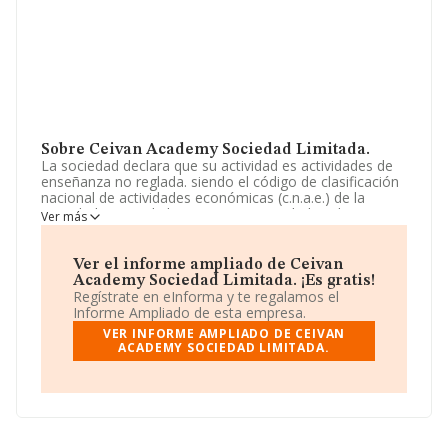
Sobre Ceivan Academy Sociedad Limitada.
La sociedad declara que su actividad es actividades de
enseñanza no reglada. siendo el código de clasificación
nacional de actividades económicas (c.n.a.e.) de la
actividad principal el 85.59. otras actividades: diseño,
Ver más
desarrollo, organización e impartición de cursos y
programas de diferentes tecnologías de equipos
médico-estéticos. La empresa está registrada como
Ver el informe ampliado de Ceivan
Sociedad Limitada. Su actividad CNAE es 'Otra
Academy Sociedad Limitada. ¡Es gratis!
educación n.c.o.p.' con código 8559. No realiza actividad
Regístrate en eInforma y te regalamos el
de importación y/o exportación.
Informe Ampliado de esta empresa.
VER INFORME AMPLIADO DE CEIVAN
La sociedad
Ceivan Academy Sociedad Limitada
,
ACADEMY SOCIEDAD LIMITADA.
con NIF B27614254, tiene su domicilio social
establecido en Calle La Creueta núm. 16 C Bj, (46138),
en el municipio de Rafelbunyol, en Valencia, Comunidad
Valenciana.
En base a la información de la que dispone INFORMA