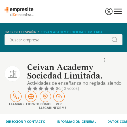
EMPRESITE ESPAÑA
CEIVAN ACADEMY SOCIEDAD LIMITADA.
Buscar
Ceivan Academy
Sociedad Limitada.
Actividades de enseñanza no reglada. siendo
el código de clasificación nacional de
0
/5
( 0 votos)
actividades económicas (c.n.a.e.) de la
actividad principal el 85.59. otras actividades:
diseño, desarrollo, organización e
LLAMAR
SITIO WEB
CÓMO
VER
LLEGAR
INFORME
impartición de cursos y programas de
diferentes tecnologías de equipos médico-
estéticos
DIRECCIÓN Y CONTACTO
INFORMACIÓN GENERAL
DATOS COM