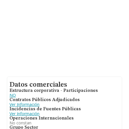
sobre 27.784 compañías, la facturación en el ámbito
nacional alcanza los 4.215 millones de euros y se calcula
un promedio de facturación de 151 mil euros entre
todas las compañías. Respecto a la información de la
provincia (hablamos de Valencia), en la base de datos
de INFORMA aparecen 1405 empresas, con ventas de
183 millones de euros. Como información adicional de
interés, la media de empleados de las empresas es de
3. La antigüedad desde la constitución es de 14 años.
Datos comerciales
Estructura corporativa - Participaciones
NO
Contratos Públicos Adjudicados
Ver Información
Incidencias de Fuentes Públicas
Ver Información
Operaciones Internacionales
No constan
Grupo Sector