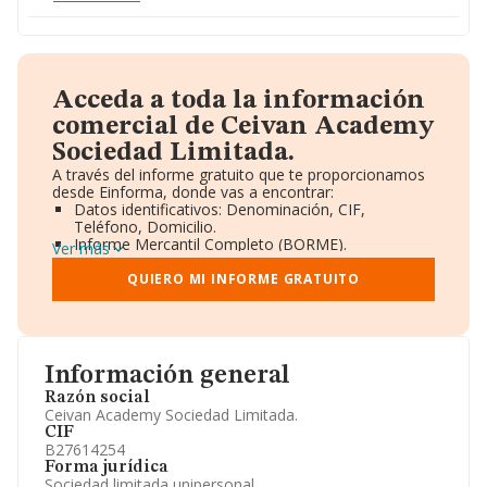
Acceda a toda la información
comercial de Ceivan Academy
Sociedad Limitada.
A través del informe gratuito que te proporcionamos
desde Einforma, donde vas a encontrar:
Datos identificativos: Denominación, CIF,
Teléfono, Domicilio.
Informe Mercantil Completo (BORME).
Ver más
Gráficos de Evolución Ventas y Empleados.
Consejo de Administración y Administradores.
QUIERO MI INFORME GRATUITO
Directivos y Ejecutivos.
Accionistas.
Participaciones y Vinculaciones en otras empresas.
Artículos de prensa publicados sobre la empresa.
Información oficial y registral complementaria.
Información general
Razón social
Ceivan Academy Sociedad Limitada.
CIF
B27614254
Forma jurídica
Sociedad limitada unipersonal