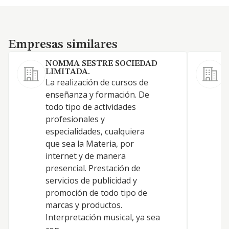
Empresas similares
Empresas similares
NOMMA SESTRE SOCIEDAD
LIMITADA.
La realización de cursos de
-
enseñanza y formación. De
p
todo tipo de actividades
d
profesionales y
p
especialidades, cualquiera
p
que sea la Materia, por
e
internet y de manera
m
presencial. Prestación de
e
servicios de publicidad y
s
promoción de todo tipo de
f
marcas y productos.
i
Interpretación musical, ya sea
f