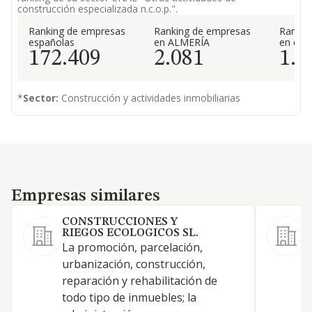
construcción especializada n.c.o.p.".
Ranking de empresas
Ranking de empresas
Rankin
españolas
en ALMERÍA
en el 
172.409
2.081
1.9
*
Sector:
Construcción y actividades inmobiliarias
Empresas similares
Empresas similares
CONSTRUCCIONES Y
RIEGOS ECOLOGICOS SL.
La promoción, parcelación,
C
urbanización, construcción,
4
reparación y rehabilitación de
p
todo tipo de inmuebles; la
a