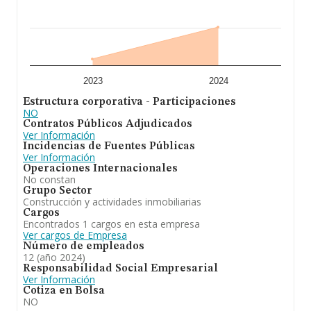
facturación alcanza la cifra de 15.990 millones de euros
y en 2024 la media de facturación de ventas entre todas
las compañías alcanza los 386 mil euros. Para aportar
ulterior información de interés en el ámbito sectorial, la
antigüedad desde la constitución es de 16 años. Los
empleados de media son 3.
A modo de conclusión,
Cemento y Mas 2002
2023
2024
Sociedad Limitada
se emplea en cnae: 4399. a) las
Estructura corporativa - Participaciones
actuaciones de construcción, promoción inmobiliaria,
NO
urbanización, y reforma, comercialización, gestión y
Contratos Públicos Adjudicados
explotación, adquisición y enajenación de toda clase de
Ver Información
inmuebles (edificios, solares y fincas), administración,
Incidencias de Fuentes Públicas
conservación, explotación, desarrollo y cualquier otra
Ver Información
activid. En el ranking de provincia, la compañía ha
Operaciones Internacionales
experimentado una subida.
No constan
Grupo Sector
Construcción y actividades inmobiliarias
Cargos
Encontrados 1 cargos en esta empresa
Ver cargos de Empresa
Número de empleados
12 (año 2024)
Responsabilidad Social Empresarial
Ver Información
Cotiza en Bolsa
NO