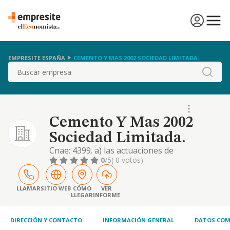
EMPRESITE ESPAÑA
CEMENTO Y MAS 2002 SOCIEDAD LIMITADA.
Buscar
Cemento Y Mas 2002
Sociedad Limitada.
Cnae: 4399. a) las actuaciones de
construcción, promoción inmobiliaria,
0
/5
( 0 votos)
urbanización, y reforma, comercialización,
gestión y explotación, adquisición y
enajenación de toda clase de inmuebles
LLAMAR
SITIO WEB
CÓMO
VER
LLEGAR
INFORME
(edificios, solares y fincas), administración,
conservación, explotación, desarrollo y
cualquier otra activid
DIRECCIÓN Y CONTACTO
INFORMACIÓN GENERAL
DATOS COM