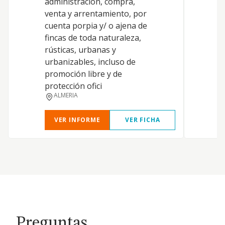
administración, compra,
e
venta y arrentamiento, por
a
cuenta porpia y/ o ajena de
l
fincas de toda naturaleza,
4
rústicas, urbanas y
e
urbanizables, incluso de
4
promoción libre y de
d
protección ofici
c
ALMERIA
VER INFORME
VER FICHA
Preguntas