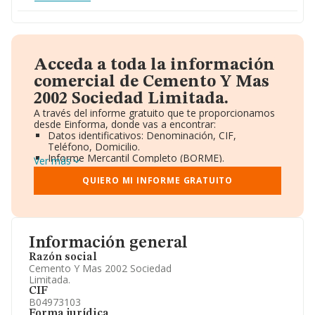
Acceda a toda la información
comercial de Cemento Y Mas
2002 Sociedad Limitada.
A través del informe gratuito que te proporcionamos
desde Einforma, donde vas a encontrar:
Datos identificativos: Denominación, CIF,
Teléfono, Domicilio.
Informe Mercantil Completo (BORME).
Ver más
Gráficos de Evolución Ventas y Empleados.
Consejo de Administración y Administradores.
QUIERO MI INFORME GRATUITO
Directivos y Ejecutivos.
Accionistas.
Participaciones y Vinculaciones en otras empresas.
Artículos de prensa publicados sobre la empresa.
Información oficial y registral complementaria.
Información general
Razón social
Cemento Y Mas 2002 Sociedad
Limitada.
CIF
B04973103
Forma jurídica