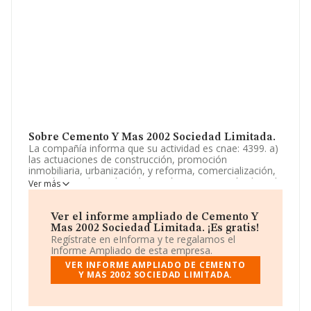
Sobre Cemento Y Mas 2002 Sociedad Limitada.
La compañía informa que su actividad es cnae: 4399. a)
las actuaciones de construcción, promoción
inmobiliaria, urbanización, y reforma, comercialización,
gestión y explotación, adquisición y enajenación de toda
Ver más
clase de inmuebles (edificios, solares y fincas),
administración, conservación, explotación, desarrollo y
cualquier otra activid. La empresa aparece inscrita en el
Ver el informe ampliado de Cemento Y
Registro Mercantil como Sociedad Limitada. Tiene
Mas 2002 Sociedad Limitada. ¡Es gratis!
CNAE: 4399 - 'Otras actividades de construcción
Regístrate en eInforma y te regalamos el
especializada n.c.o.p.'. No realiza actividad de
Informe Ampliado de esta empresa.
importación y/o exportación.
VER INFORME AMPLIADO DE CEMENTO
Y MAS 2002 SOCIEDAD LIMITADA.
El número de empleados se ha incrementado un 33% y
teniendo en cuenta la información disponible en
INFORMA, ha dispuesto de un número de empleados