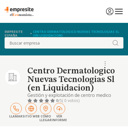
EMPRESITE
CENTRO DERMATOLOGICO NUEVAS TECNOLOGIAS SL
ESPAÑA
(EN LIQUIDACION)
Buscar
Centro Dermatologico
Nuevas Tecnologias Sl
(en Liquidacion)
Gestión y explotación de centro medico
dermatológico.
0
/5
( 0 votos)
LLAMAR
SITIO WEB
CÓMO
VER
LLEGAR
INFORME