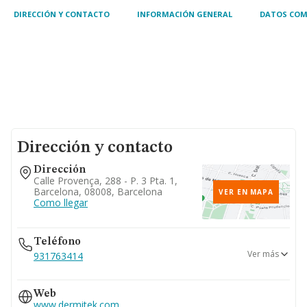
DIRECCIÓN Y CONTACTO
INFORMACIÓN GENERAL
DATOS COM
Dirección y contacto
Dirección
Calle Provença, 288 - P. 3 Pta. 1,
Barcelona, 08008, Barcelona
VER EN MAPA
Como llegar
Teléfono
Ver más
931763414
902254595
Web
www.dermitek.com