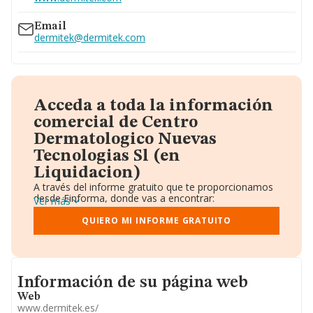
Email
dermitek@dermitek.com
Acceda a toda la información
comercial de Centro
Dermatologico Nuevas
Tecnologias Sl (en
Liquidacion)
A través del informe gratuito que te proporcionamos
desde Einforma, donde vas a encontrar:
Ver más
Datos identificativos: Denominación, CIF,
Teléfono, Domicilio.
QUIERO MI INFORME GRATUITO
Informe Mercantil Completo (BORME).
Gráficos de Evolución Ventas y Empleados.
Consejo de Administración y Administradores.
Directivos y Ejecutivos.
Informacion de su página web
Accionistas.
Información de su página web
Participaciones y Vinculaciones en otras empresas.
Web
Artículos de prensa publicados sobre la empresa.
www.dermitek.es/
Información oficial y registral complementaria.