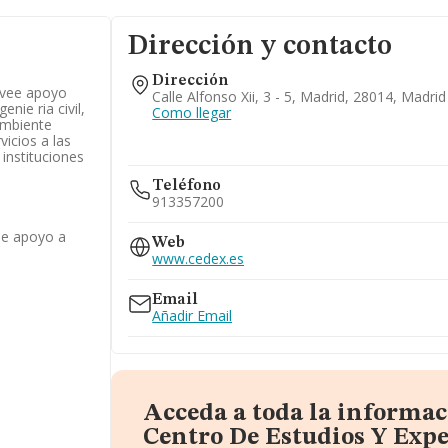
Dirección y contacto
Dirección
ovee apoyo
Calle Alfonso Xii, 3 - 5, Madrid, 28014, Madrid
enie ria civil,
Como llegar
ambiente
vicios a las
instituciones
Teléfono
913357200
de apoyo a
Web
www.cedex.es
Email
Añadir Email
Acceda a toda la informac
Centro De Estudios Y Exp