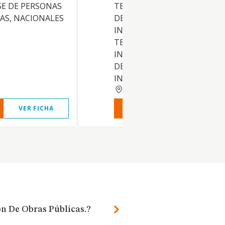
E DE PERSONAS
TECNOLOGIAS EN LOS SECT
ICAS, NACIONALES
DE CONSULTORIA DE NEGOC
INFORMATICA, TELEMATICA,
TELECOMUNICACIONES E
INTERNET, ASIMISMO PODR
DEDICARSE A LA DIFUSION,
INVERSIONES, ESTUDIOS,
MADRID
VER FICHA
VER INFORME
VER FIC
ón De Obras Públicas.?