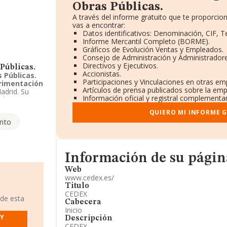
Obras Públicas.
A través del informe gratuito que te proporc
vas a encontrar:
Datos identificativos: Denominación, CIF, T
Informe Mercantil Completo (BORME).
Gráficos de Evolución Ventas y Empleados.
Consejo de Administración y Administradore
Directivos y Ejecutivos.
Públicas.
Accionistas.
 Públicas.
Participaciones y Vinculaciones en otras em
erimentación
Artículos de prensa publicados sobre la emp
Madrid. Su
Información oficial y registral complementar
 las
s Y
QUIERO MI INFORME 
licos.
nto
iene 4
ción acerca
ras
Informacion de su página web
Información de su pági
Web
www.cedex.es/
Titulo
CEDEX
 de esta
Cabecera
Inicio
 Y
Descripción
CEDEX