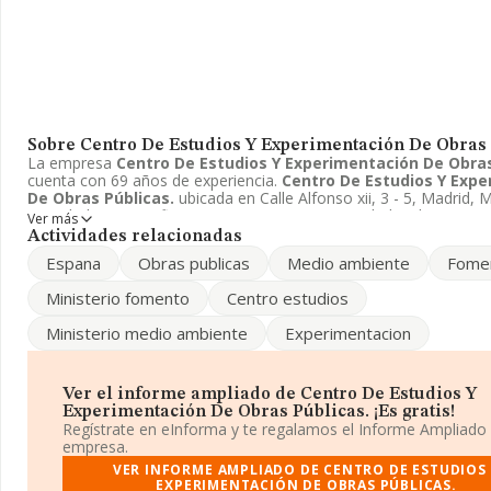
Sobre Centro De Estudios Y Experimentación De Obras 
La empresa
Centro De Estudios Y Experimentación De Obras
cuenta con 69 años de experiencia.
Centro De Estudios Y Exp
De Obras Públicas.
ubicada en Calle Alfonso xii, 3 - 5, Madrid, 
actividad CNAE se fine como 8299 - Otras actividades de apoyo a
Ver más
empresas n.c.o.p.. El modelo de sociedad de
Centro De Estudio
Actividades relacionadas
Experimentación De Obras Públicas.
es Otros organismos púb
Espana
Obras publicas
Medio ambiente
Fome
Centro De Estudios Y Experimentación De Obras Públicas.
t
sucursales. Acceda al siguiente enlace para obtener más informa
Ministerio fomento
Centro estudios
de la empresa
Centro De Estudios Y Experimentación De Ob
Públicas.
:
http://www.cedex.es
.
Ministerio medio ambiente
Experimentacion
Ver el informe ampliado de Centro De Estudios Y
Experimentación De Obras Públicas. ¡Es gratis!
Regístrate en eInforma y te regalamos el Informe Ampliado
empresa.
VER INFORME AMPLIADO DE CENTRO DE ESTUDIOS
EXPERIMENTACIÓN DE OBRAS PÚBLICAS.