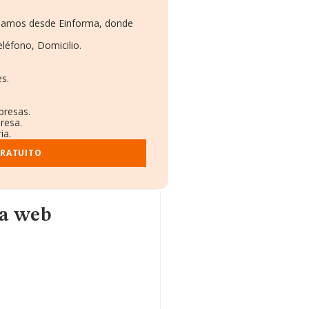
ionamos desde Einforma, donde
eléfono, Domicilio.
s.
presas.
resa.
ia.
GRATUITO
na web