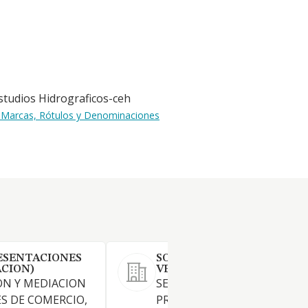
studios Hidrograficos-ceh
as Marcas, Rótulos y Denominaciones
ESENTACIONES
SOREL INVESTMENTS &
ACION)
VENTURES SL
ON Y MEDIACION
SERVICIOS DE TELEMATICA Y
S DE COMERCIO,
PROMOCION DE NUEVAS