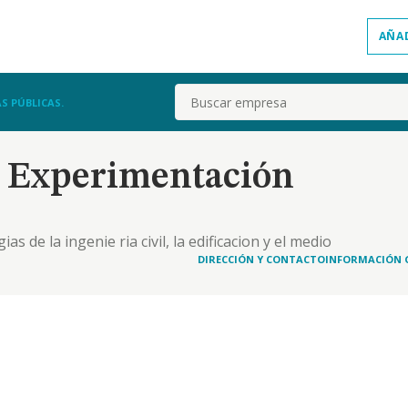
AÑA
Buscar
S PÚBLICAS.
Y Experimentación
s de la ingenie ria civil, la edificacion y el medio
rsas administraciones instituciones publicas y
DIRECCIÓN Y CONTACTO
INFORMACIÓN 