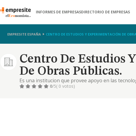
INFORMES DE EMPRESAS
DIRECTORIO DE EMPRESAS
EMPRESITE ESPAÑA
CENTRO DE ESTUDIOS Y EXPERIMENTACIÓN DE OBRA
Centro De Estudios 
De Obras Públicas.
Es una institucion que provee apoyo en las tecnologia
ambiente asociado, y presta sus servicios a las dive
0
/5
( 0 votos)
empresas priv