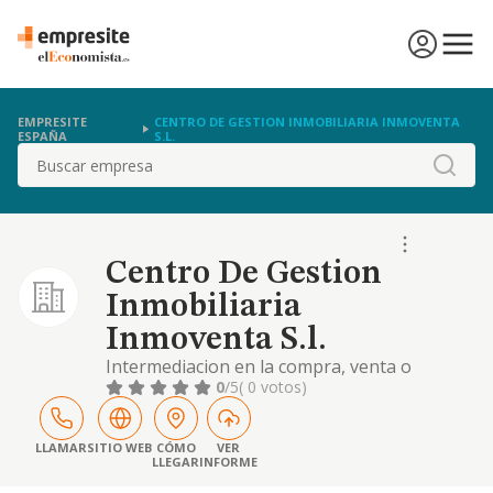
EMPRESITE
CENTRO DE GESTION INMOBILIARIA INMOVENTA
ESPAÑA
S.L.
Buscar
Centro De Gestion
Inmobiliaria
Inmoventa S.l.
Intermediacion en la compra, venta o
arrendamiento de terrenos e inmuebles.
0
/5
( 0 votos)
LLAMAR
SITIO WEB
CÓMO
VER
LLEGAR
INFORME