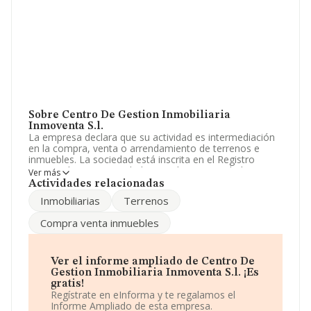
Sobre Centro De Gestion Inmobiliaria
Inmoventa S.l.
La empresa declara que su actividad es intermediación
en la compra, venta o arrendamiento de terrenos e
inmuebles. La sociedad está inscrita en el Registro
Mercantil como Sociedad Limitada. Su actividad CNAE
Ver más
es '%cnae%' con código 6812. La sociedad no tiene
Actividades relacionadas
actividad en mercados exteriores.
Inmobiliarias
Terrenos
En el último año el número de empleados ha
Compra venta inmuebles
permanecido igual y según las cifras existentes en la
base de datos de INFORMA, el número de empleados
ha estado por encima de la media de sector.
Ver el informe ampliado de Centro De
Para más información es posible contactar a través del
Gestion Inmobiliaria Inmoventa S.l. ¡Es
teléfono 981872105.
gratis!
Regístrate en eInforma y te regalamos el
La sociedad española
Centro de Gestión Inmobiliaria
Informe Ampliado de esta empresa.