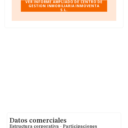
Inmoventa S.L
, con NIF B15475403, se encuentra en
VER INFORME AMPLIADO DE CENTRO DE
Plaza Porta Do Sol núm. S/N, (15960), Ribeira, en A
GESTION INMOBILIARIA INMOVENTA
S.L.
Coruña, Galicia.
En base a la información de la que dispone INFORMA
sobre 231.218 compañías, en el ámbito nacional la
facturación alcanza la cifra de 29.817 millones de euros
y la media entre todas las compañías es de 128 mil
euros de ventas en 2005. En cuanto a la información
relativa a la provincia de A Coruña, en la base de datos
INFORMA constan 3797 empresas, con ventas en 2005
de hasta 518 millones de euros. Para aportar ulterior
información de interés en el ámbito sectorial, la media
de empleados es de 1; la antigüedad alcanza los 20
años desde la constitución.
Datos comerciales
Estructura corporativa - Participaciones