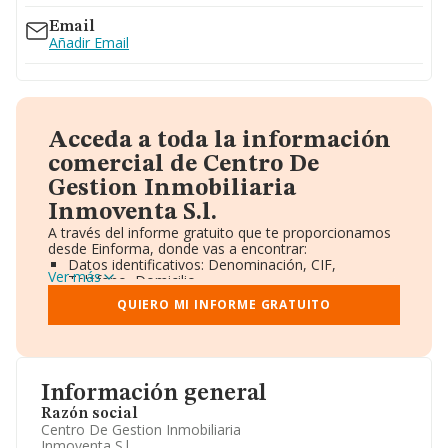
Email
Añadir Email
Acceda a toda la información
comercial de Centro De
Gestion Inmobiliaria
Inmoventa S.l.
A través del informe gratuito que te proporcionamos
desde Einforma, donde vas a encontrar:
Datos identificativos: Denominación, CIF,
Ver más
Teléfono, Domicilio.
Informe Mercantil Completo (BORME).
QUIERO MI INFORME GRATUITO
Gráficos de Evolución Ventas y Empleados.
Consejo de Administración y Administradores.
Directivos y Ejecutivos.
Accionistas.
Participaciones y Vinculaciones en otras empresas.
Información general
Artículos de prensa publicados sobre la empresa.
Información oficial y registral complementaria.
Razón social
Centro De Gestion Inmobiliaria
Inmoventa S.l.