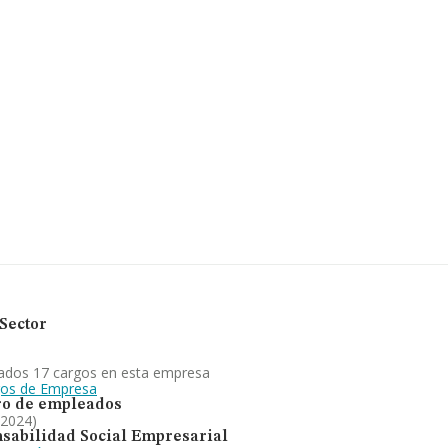
68 compañías, en el
de euros y se calcula
pañías. En relación
os de INFORMA
nes de euros. Por
 la empresa, la media
 empleados es de 3.
o S.L
es diagnostico
acional, ha
 de sectores, la
Sector
ados 17 cargos en esta empresa
gos de Empresa
o de empleados
 2024)
sabilidad Social Empresarial