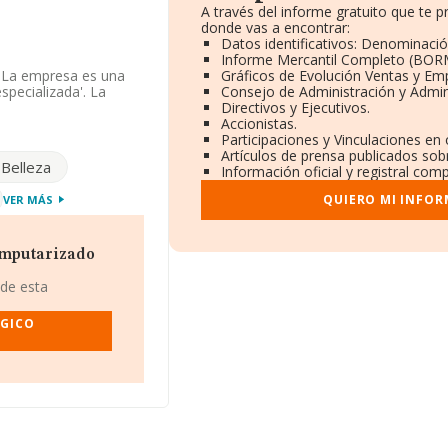
A través del informe gratuito que te
donde vas a encontrar:
Datos identificativos: Denominació
Informe Mercantil Completo (BOR
. La empresa es una
Gráficos de Evolución Ventas y Em
specializada'. La
Consejo de Administración y Admin
Directivos y Ejecutivos.
Accionistas.
ponibles en
Participaciones y Vinculaciones en
or.
Artículos de prensa publicados sob
Belleza
Información oficial y registral com
os rankings: frente al
QUIERO MI INFOR
VER MÁS
en el ranking
das las siguientes
l Imaging S.L
; el
agen S.L
y
Clinica
omputarizado
do 2.365 puestos
iguientes compañías:
 de esta
siciona mejor que las
 La empresa ha caído
OGICO
0.
355585 y su email es
ero de identificación
1009), en el municipio