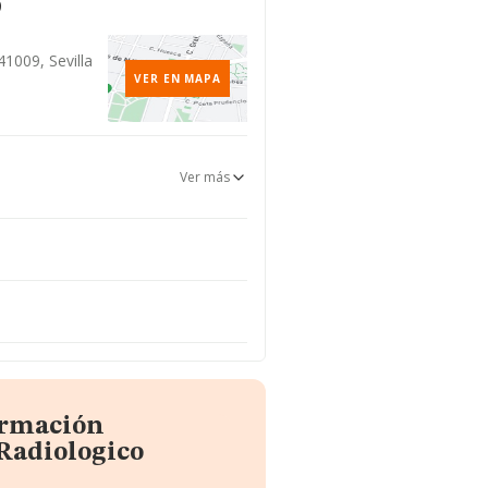
o
41009, Sevilla
VER EN MAPA
Ver más
ormación
Radiologico