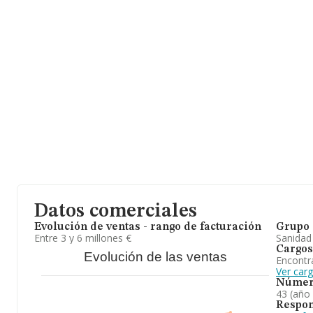
En base a la información de la que dispone INFORMA sobre 13.4
ámbito nacional la facturación alcanza la cifra de 4.738 millones 
un promedio de facturación de 351 mil euros entre todas las com
con la información de la provincia de Sevilla, en la base de dat
aparecen 698 empresas, cuyas ventas han obtenido los 184 millo
último, con el fin de ampliar la información relativa al ámbito de
de antigüedad desde la constitución es de 15 años. La media de
En resumen, la actividad de
Centro Radiologico Computarizad
por imagen. En el ranking de todas las empresas en el territorio n
experimentado un retroceso. En cuanto a la posición en el ranking
empresa ha perdido posiciones frente al 2023.
Datos comerciales
Evolución de ventas - rango de facturación
Grupo 
Entre 3 y 6 millones €
Sanidad
Cargos
Evolución de las ventas
Encontr
Ver car
Númer
43 (año
Respon