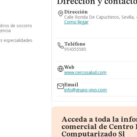
Dirección y contact
Dirección
Calle Ronda De Capuchinos, Sevilla, 
Como llegar
ntros de socorro
gencia
as especialidades
Teléfono
954355585
900494280
954357743
Web
www.cercosalud.com
Email
info@grupo-vivo.com
Acceda a toda la inf
comercial de Centro 
Computarizado Sl