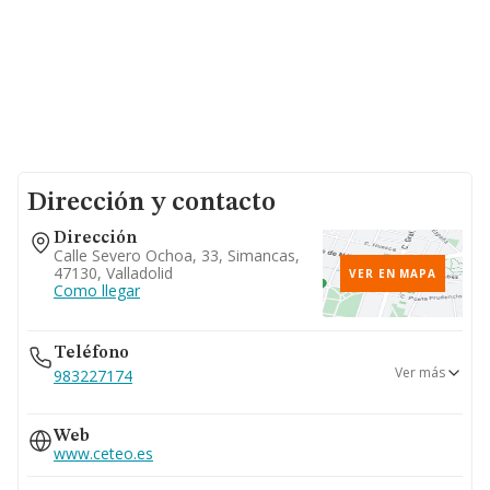
Dirección y contacto
Dirección
Calle Severo Ochoa, 33, Simancas,
47130, Valladolid
VER EN MAPA
Como llegar
Teléfono
Ver más
983227174
983140088
Web
www.ceteo.es