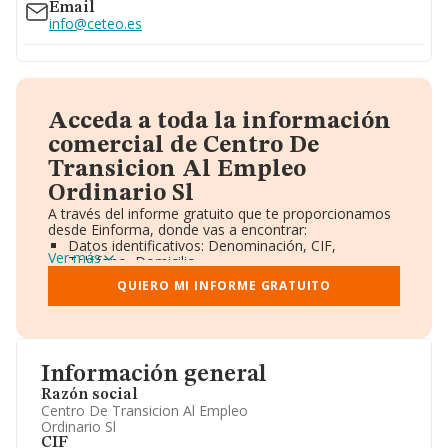
Email
info@ceteo.es
Acceda a toda la información
comercial de Centro De
Transicion Al Empleo
Ordinario Sl
A través del informe gratuito que te proporcionamos
desde Einforma, donde vas a encontrar:
Datos identificativos: Denominación, CIF,
Ver más
Teléfono, Domicilio.
Informe Mercantil Completo (BORME).
QUIERO MI INFORME GRATUITO
Gráficos de Evolución Ventas y Empleados.
Consejo de Administración y Administradores.
Directivos y Ejecutivos.
Accionistas.
Participaciones y Vinculaciones en otras empresas.
Información general
Artículos de prensa publicados sobre la empresa.
Información oficial y registral complementaria.
Razón social
Centro De Transicion Al Empleo
Ordinario Sl
CIF