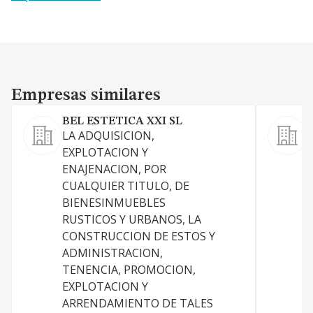
Empresas similares
Empresas similares
BEL ESTETICA XXI SL
G
LA ADQUISICION,
-
EXPLOTACION Y
c
ENAJENACION, POR
t
CUALQUIER TITULO, DE
y
BIENESINMUEBLES
a
RUSTICOS Y URBANOS, LA
r
CONSTRUCCION DE ESTOS Y
d
ADMINISTRACION,
v
TENENCIA, PROMOCION,
e
EXPLOTACION Y
ARRENDAMIENTO DE TALES