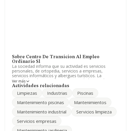
Sobre Centro De Transicion Al Empleo
Ordinario Sl
La sociedad informa que su actividad es servicios
personales, de ortopedia, servicios a empresas,
servicios informáticos y albergues turísticos. La
sociedad está registrada como Sociedad Limitada. La
Ver más
actividad de referencia CNAE corresponde a '%cnae%',
Actividades relacionadas
cuyo Código es 9699. La empresa no tiene actividad en
Limpiezas
Industrias
Piscinas
mercados exteriores.
Mantenimiento piscinas
Mantenimientos
Acerca de la información en los distintos rankings: en
2025, la compañía ha perdido 9 puestos en el ranking
Mantenimiento industrial
Servicios limpieza
sectorial, pasando del 121 al 130. Antes de la compañía,
en el ranking del sector, están empresas como:
Servicios empresas
Agrojilor Slu
y
Note Zero Try Out Sociedad
Limitada
; sin embargo, el ranking coloca la empresa
Mantenimiento jardineria