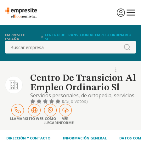
EMPRESITE
CENTRO DE TRANSICION AL EMPLEO ORDINARIO
ESPAÑA
SL
Buscar
Centro De Transicion Al
Empleo Ordinario Sl
Servicios personales, de ortopedia, servicios
a empresas, servicios informáticos y
0
/5
( 0 votos)
albergues turísticos.
LLAMAR
SITIO WEB
CÓMO
VER
LLEGAR
INFORME
DIRECCIÓN Y CONTACTO
INFORMACIÓN GENERAL
DATOS COM