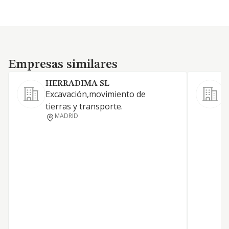
Empresas similares
Empresas similares
HERRADIMA SL
Excavación,movimiento de
tierras y transporte.
S
MADRID
t
t