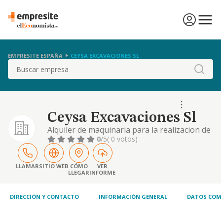
EMPRESITE ESPAÑA
CEYSA EXCAVACIONES SL
Buscar
Ceysa Excavaciones Sl
Alquiler de maquinaria para la realizacion de
obras y construcciones de caracter civil la
0
/5
( 0 votos)
realizacion de excavaciones, movimientos de
tierras y extracciones de aridos.
LLAMAR
SITIO WEB
CÓMO
VER
LLEGAR
INFORME
DIRECCIÓN Y CONTACTO
INFORMACIÓN GENERAL
DATOS COM