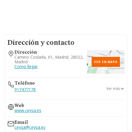
Dirección y contacto
Dirección
Camino Coslada, 61, Madrid, 28022,
Madrid
VER EN MAPA
Como llegar
Teléfono
Ver más
917477178
917476379
Web
www.ceysa.es
Email
ceysa@ceysa.es