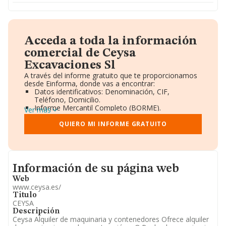
Acceda a toda la información
comercial de Ceysa
Excavaciones Sl
A través del informe gratuito que te proporcionamos
desde Einforma, donde vas a encontrar:
Datos identificativos: Denominación, CIF,
Teléfono, Domicilio.
Informe Mercantil Completo (BORME).
Ver más
Gráficos de Evolución Ventas y Empleados.
Consejo de Administración y Administradores.
QUIERO MI INFORME GRATUITO
Directivos y Ejecutivos.
Accionistas.
Participaciones y Vinculaciones en otras empresas.
Artículos de prensa publicados sobre la empresa.
Informacion de su página web
Información oficial y registral complementaria.
Información de su página web
Web
www.ceysa.es/
Titulo
CEYSA
Descripción
Ceysa Alquiler de maquinaria y contenedores Ofrece alquiler