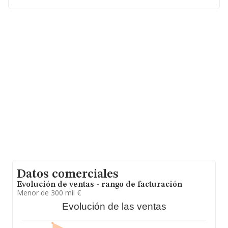
En relación con el sector y disponiendo de los datos de
hasta 231.218 empresas, la facturación en el ámbito
nacional alcanza los 29.817 millones de euros y se
estima que el promedio de la facturación entre todas
las empresas es de 128 mil euros. Respecto a la
información de la provincia (hablamos de Ourense), en
la base de datos INFORMA constan 971 empresas, con
ventas en 2024 de hasta 32 millones de euros. Por
último, con el fin de ampliar la información relativa al
ámbito de la empresa, la antigüedad alcanza los 20
años desde la constitución. La media de empleados es
de 1.
Datos comerciales
Evolución de ventas - rango de facturación
Menor de 300 mil €
Evolución de las ventas