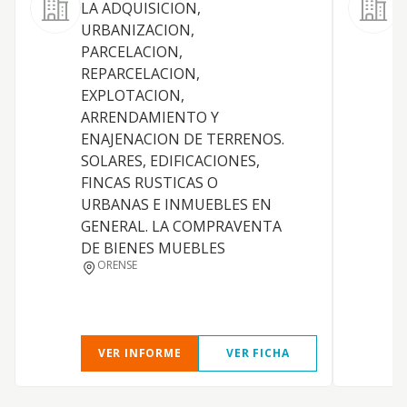
LA ADQUISICION,
L
URBANIZACION,
t
PARCELACION,
c
REPARCELACION,
r
EXPLOTACION,
t
ARRENDAMIENTO Y
o
ENAJENACION DE TERRENOS.
p
SOLARES, EDIFICACIONES,
s
FINCAS RUSTICAS O
p
URBANAS E INMUEBLES EN
GENERAL. LA COMPRAVENTA
DE BIENES MUEBLES
ORENSE
VER INFORME
VER FICHA