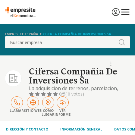
EMPRESITE ESPAÑA
CIFERSA COMPAÑIA DE INVERSIONES SA
Buscar
Cifersa Compañia De
Inversiones Sa
La adquisicion de terrenos, parcelacion,
segregacion, uso, arrendamiento y venta de
0
/5
( 0 votos)
los mismos. la adquisicion y promocion de
viviendas, pisos y locales comerciales, para
su uso, arrendamiento y venta. la
LLAMAR
SITIO WEB
CÓMO
VER
LLEGAR
INFORME
urbanizacion, p
DIRECCIÓN Y CONTACTO
INFORMACIÓN GENERAL
DATOS COM