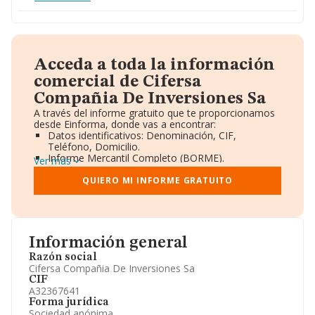
Acceda a toda la información
comercial de Cifersa
Compañia De Inversiones Sa
A través del informe gratuito que te proporcionamos
desde Einforma, donde vas a encontrar:
Datos identificativos: Denominación, CIF,
Teléfono, Domicilio.
Informe Mercantil Completo (BORME).
Ver más
Gráficos de Evolución Ventas y Empleados.
Consejo de Administración y Administradores.
QUIERO MI INFORME GRATUITO
Directivos y Ejecutivos.
Accionistas.
Participaciones y Vinculaciones en otras empresas.
Artículos de prensa publicados sobre la empresa.
Información oficial y registral complementaria.
Información general
Razón social
Cifersa Compañia De Inversiones Sa
CIF
A32367641
Forma jurídica
Sociedad anónima