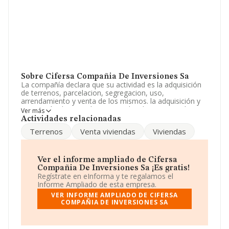
Sobre Cifersa Compañia De Inversiones Sa
La compañía declara que su actividad es la adquisición
de terrenos, parcelacion, segregacion, uso,
arrendamiento y venta de los mismos. la adquisición y
promoción de viviendas, pisos y locales comerciales,
Ver más
para su uso, arrendamiento y venta. la urbanización, p.
Actividades relacionadas
La empresa es una Sociedad Anónima. Su actividad
Terrenos
Venta viviendas
Viviendas
CNAE es '%cnae%' con código 6812. La sociedad no
tiene actividad en mercados exteriores.
Ha contado con el mismo número de empleados y
Ver el informe ampliado de Cifersa
teniendo en cuenta la información disponible en
Compañia De Inversiones Sa ¡Es gratis!
INFORMA, ha dispuesto de un número de empleados
Regístrate en eInforma y te regalamos el
por debajo de la media de sector.
Informe Ampliado de esta empresa.
VER INFORME AMPLIADO DE CIFERSA
La empresa española
Cifersa Compañia de
COMPAÑIA DE INVERSIONES SA
Inversiones S.A
, con CIF A32367641, está situada en
Calle Valle Inclan núm. 21 Plt 3, (32004), en el municipio
de Ourense, Galicia.