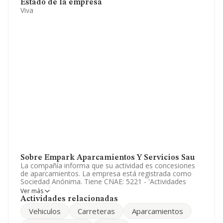
Estado de la empresa
Viva
Sobre Empark Aparcamientos Y Servicios Sau
La compañía informa que su actividad es concesiones
de aparcamientos. La empresa está registrada como
Sociedad Anónima. Tiene CNAE: 5221 - 'Actividades
anexas al transporte terrestre'. La empresa no tiene
Ver más
actividad en mercados exteriores.
Actividades relacionadas
Vehiculos
Carreteras
Aparcamientos
Por su facturación y número de empleados, la empresa
se puede calificar como macroempresa. La información