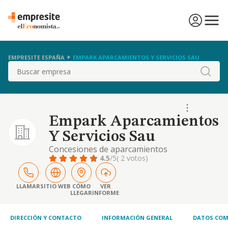
EMPRESITE ESPAÑA
EMPARK APARCAMIENTOS Y SERVICIOS SAU
Buscar
Empark Aparcamientos
Y Servicios Sau
Concesiones de aparcamientos
4.5
/5
( 2 votos)
LLAMAR
SITIO WEB
CÓMO
VER
LLEGAR
INFORME
DIRECCIÓN Y CONTACTO
INFORMACIÓN GENERAL
DATOS COM