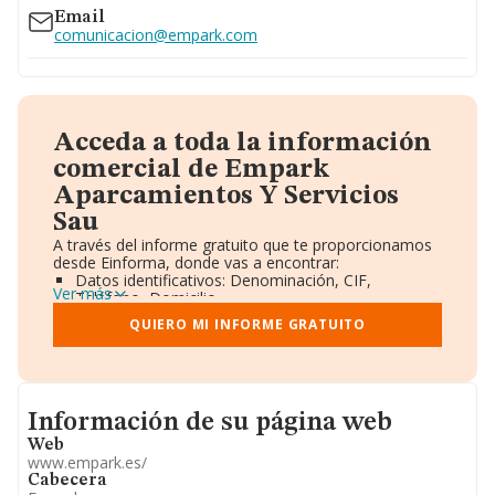
Email
comunicacion@empark.com
Acceda a toda la información
comercial de Empark
Aparcamientos Y Servicios
Sau
A través del informe gratuito que te proporcionamos
desde Einforma, donde vas a encontrar:
Datos identificativos: Denominación, CIF,
Ver más
Teléfono, Domicilio.
Informe Mercantil Completo (BORME).
QUIERO MI INFORME GRATUITO
Gráficos de Evolución Ventas y Empleados.
Consejo de Administración y Administradores.
Directivos y Ejecutivos.
Accionistas.
Participaciones y Vinculaciones en otras empresas.
Informacion de su página web
Información de su página web
Artículos de prensa publicados sobre la empresa.
Información oficial y registral complementaria.
Web
www.empark.es/
Cabecera