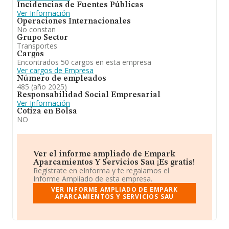
Incidencias de Fuentes Públicas
compañía ha escalado posiciones respecto al 2024. Se
Ver Información
ha posicionado mejor en el ranking nacional (de todas
Operaciones Internacionales
las empresas presentes en el territorio) frente al 2024.
No constan
Grupo Sector
Transportes
Cargos
Encontrados 50 cargos en esta empresa
Ver cargos de Empresa
Número de empleados
485 (año 2025)
Responsabilidad Social Empresarial
Ver Información
Cotiza en Bolsa
NO
Ver el informe ampliado de Empark
Aparcamientos Y Servicios Sau ¡Es gratis!
Regístrate en eInforma y te regalamos el
Informe Ampliado de esta empresa.
VER INFORME AMPLIADO DE EMPARK
APARCAMIENTOS Y SERVICIOS SAU