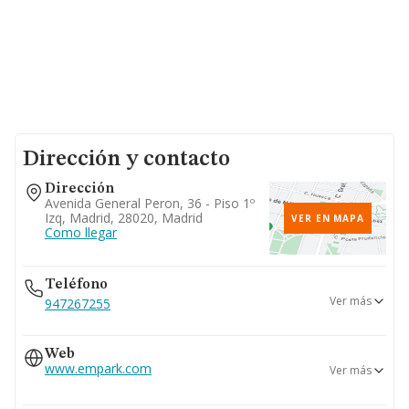
Dirección y contacto
Dirección
Avenida General Peron, 36 - Piso 1º
Izq, Madrid, 28020, Madrid
VER EN MAPA
Como llegar
Teléfono
Ver más
947267255
915468900
Web
915558160
www.empark.com
Ver más
www.telpark.com