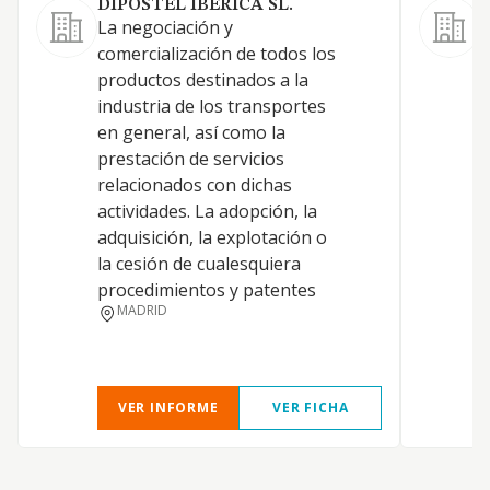
DIPOSTEL IBERICA SL.
La negociación y
E
comercialización de todos los
T
productos destinados a la
c
industria de los transportes
A
en general, así como la
C
prestación de servicios
i
relacionados con dichas
p
actividades. La adopción, la
P
adquisición, la explotación o
a
la cesión de cualesquiera
t
procedimientos y patentes
n
MADRID
VER INFORME
VER FICHA