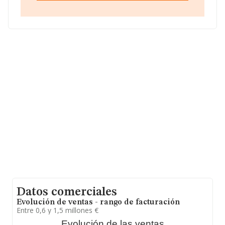
base de datos de INFORMA aparecen 373 empresas,
con ventas en 2025 de hasta 110 millones de euros.
Para aportar ulterior información de interés en el
ámbito sectorial, los empleados de media son 3. La
antigüedad desde la constitución es de 17 años.
Datos comerciales
Evolución de ventas - rango de facturación
Entre 0,6 y 1,5 millones €
Evolución de las ventas