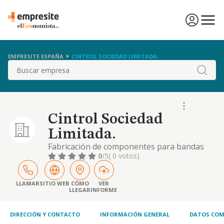
EMPRESITE ESPAÑA
CINTROL SOCIEDAD LIMITADA.
Buscar
Cintrol Sociedad
Limitada.
Fabricación de componentes para bandas
transportadoras.
0
/5
( 0 votos)
LLAMAR
SITIO WEB
CÓMO
VER
LLEGAR
INFORME
DIRECCIÓN Y CONTACTO
INFORMACIÓN GENERAL
DATOS COM