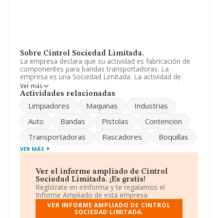
Sobre Cintrol Sociedad Limitada.
La empresa declara que su actividad es fabricación de
componentes para bandas transportadoras. La
empresa es una Sociedad Limitada. La actividad de
referencia CNAE corresponde a '%cnae%', cuyo Código
Ver más
es 4324. La compañía es exportadora.
Actividades relacionadas
Limpiadores
Maquinas
Industrias
Para comunicarse con sus oficinas, el número de
teléfono es 944572125 y su email es
Auto
Bandas
Pistolas
Contencion
cintrolsl@cintrolsl.com
. La web es
www.cintrol.com
.
Transportadoras
Rascadores
Boquillas
La sociedad
Cintrol Sociedad Limitada
, con NIF
B48736599, tiene su domicilio social establecido en
VER MÁS
Poligono Industrial Gorosibai Cl Oletxe núm. S/N,
(48960), Kurtzea, en Vizcaya, País Vasco.
Ver el informe ampliado de Cintrol
En base a la información de la que dispone INFORMA
Sociedad Limitada. ¡Es gratis!
sobre 13.878 compañías, la facturación en el ámbito
Regístrate en eInforma y te regalamos el
nacional alcanza los 4.511 millones de euros y el
Informe Ampliado de esta empresa.
promedio de la facturación de ventas entre todas las
VER INFORME AMPLIADO DE CINTROL
compañías asciende a los 325 mil euros. Respecto a la
SOCIEDAD LIMITADA.
información de la provincia (hablamos de Vizcaya), en la