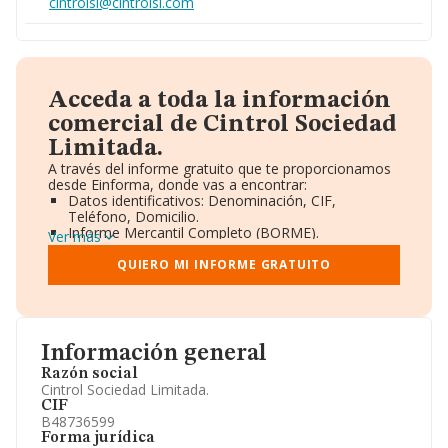
cintrolsl@cintrolsl.com
Acceda a toda la información
comercial de Cintrol Sociedad
Limitada.
A través del informe gratuito que te proporcionamos
desde Einforma, donde vas a encontrar:
Datos identificativos: Denominación, CIF,
Teléfono, Domicilio.
Informe Mercantil Completo (BORME).
Ver más
Gráficos de Evolución Ventas y Empleados.
Consejo de Administración y Administradores.
QUIERO MI INFORME GRATUITO
Directivos y Ejecutivos.
Accionistas.
Participaciones y Vinculaciones en otras empresas.
Artículos de prensa publicados sobre la empresa.
Información oficial y registral complementaria.
Información general
Razón social
Cintrol Sociedad Limitada.
CIF
B48736599
Forma jurídica