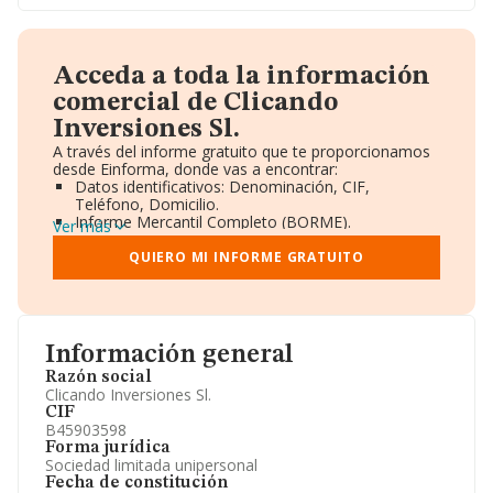
Acceda a toda la información
comercial de Clicando
Inversiones Sl.
A través del informe gratuito que te proporcionamos
desde Einforma, donde vas a encontrar:
Datos identificativos: Denominación, CIF,
Teléfono, Domicilio.
Informe Mercantil Completo (BORME).
Ver más
Gráficos de Evolución Ventas y Empleados.
Consejo de Administración y Administradores.
QUIERO MI INFORME GRATUITO
Directivos y Ejecutivos.
Accionistas.
Participaciones y Vinculaciones en otras empresas.
Artículos de prensa publicados sobre la empresa.
Información oficial y registral complementaria.
Información general
Razón social
Clicando Inversiones Sl.
CIF
B45903598
Forma jurídica
Sociedad limitada unipersonal
Fecha de constitución