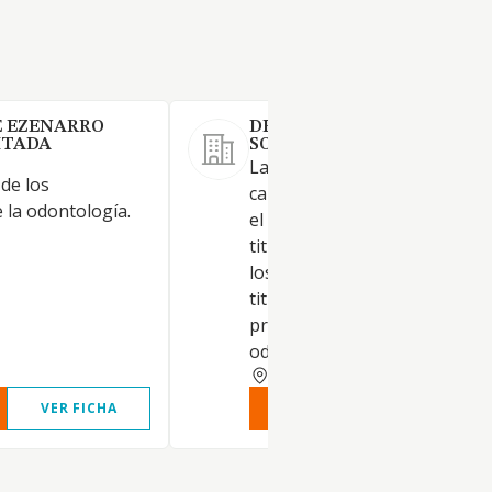
E EZENARRO
DENTAL ANDRA MARI
ITADA
SOCIEDAD LIMITADA.
La intermediación sirviendo 
 de los
canalización o comunicación 
 la odontología.
el cliente con quien mantiene 
titularidad de la relación juríd
los profesionales con la debi
titulación universitaria para l
prestación de servicios de
odontología
VIZCAYA
VER FICHA
VER INFORME
VER FIC