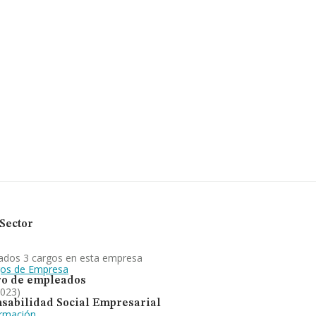
 mil euros
obre
s, cuyas
 fin de
 de
nstitución.
Sector
ados 3 cargos en esta empresa
gos de Empresa
o de empleados
2023)
sabilidad Social Empresarial
ormación