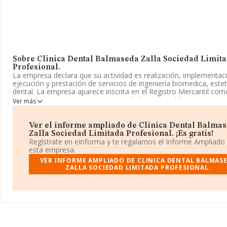
Sobre Clinica Dental Balmaseda Zalla Sociedad Limit
Profesional.
La empresa declara que su actividad es realización, implementac
ejecución y prestación de servicios de ingeniería biomedica, estet
dental. La empresa aparece inscrita en el Registro Mercantil co
Limitada. Tiene CNAE: 8623 - 'Actividades odontológicas'. La co
Ver más
tiene actividad en mercados exteriores.
El número de empleados se ha incrementado un 25% y según las 
Ver el informe ampliado de Clinica Dental Balma
existentes en la base de datos de INFORMA, el número de empl
Zalla Sociedad Limitada Profesional. ¡Es gratis!
estado por encima de la media de sector.
Regístrate en eInforma y te regalamos el Informe Ampliado
esta empresa.
Para comunicarse con sus oficinas, el número de teléfono es 94
VER INFORME AMPLIADO DE CLINICA DENTAL BALMAS
ZALLA SOCIEDAD LIMITADA PROFESIONAL.
La compañía
Clinica Dental Balmaseda Zalla Sociedad Limi
Profesional
, con CIF B95905303, tiene domicilio fiscal en Plaza 
Renobales Pb núm. 2, (48860), en el municipio de Zalla, en Vizcay
Vasco.
En base a la información de la que dispone INFORMA sobre 16.8
compañías, en el ámbito nacional la facturación alcanza la cifra 