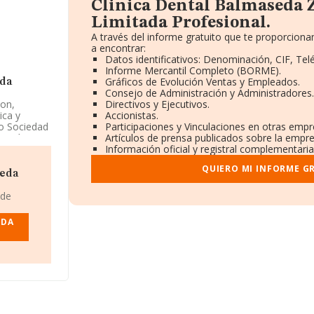
Clinica Dental Balmaseda Z
Limitada Profesional.
A través del informe gratuito que te proporcio
a encontrar:
Datos identificativos: Denominación, CIF, Tel
Informe Mercantil Completo (BORME).
Gráficos de Evolución Ventas y Empleados.
ada
Consejo de Administración y Administradores
ion,
Directivos y Ejecutivos.
ica y
Accionistas.
mo Sociedad
Participaciones y Vinculaciones en otras empr
mpañía no
Artículos de prensa publicados sobre la empre
Información oficial y registral complementaria
QUIERO MI INFORME G
cifras
seda
eados ha
 de
6390505.
EDA
tada
Carolina
a, País
27
de 5.172