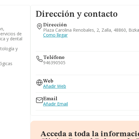
Dirección y contacto
Dirección
on,
Plaza Carolina Renobales, 2, Zalla, 48860, Bizka
ervicios de
Como llegar
ica y dental
tología y
Teléfono
946390505
ógicas
688...
Web
Ver teléfono 688...
Añadir Web
Email
Añadir Email
Acceda a toda la informaci