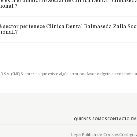
e está el domicilio Social de Clinica Dental Balmased
ional.?
é sector pertenece Clinica Dental Balmaseda Zalla So
ional.?
.A. (SME) Si aprecias que existe algún error por favor dirígete acreditando t
QUIENES SOMOS
CONTACTO EM
Legal
Politica de Cookies
Configur