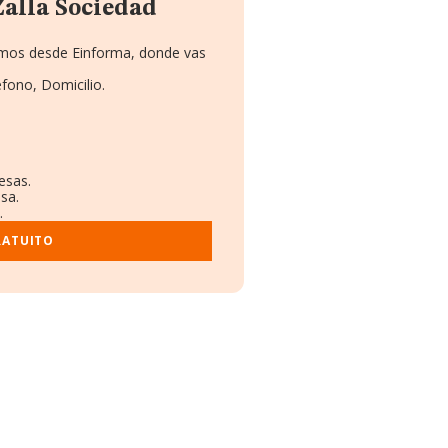
alla Sociedad
namos desde Einforma, donde vas
éfono, Domicilio.
.
esas.
sa.
.
RATUITO