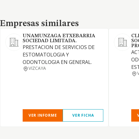
Empresas similares
Empresas similares
UNAMUNZAGA ETXEBARRIA
CL
SOCIEDAD LIMITADA.
SO
PR
PRESTACION DE SERVICIOS DE
AC
ESTOMATOLOGIA Y
OD
ODONTOLOGIA EN GENERAL.
ES
VIZCAYA
VER INFORME
VER FICHA