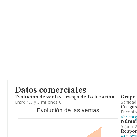
millones de euros y se calcula un promedio de facturación de 307
entre todas las compañías. Teniendo en cuenta la información s
Vizcaya, en la base de datos de INFORMA aparecen 376 empresa
ventas han obtenido los 109 millones de euros. Por último, con el
ampliar la información relativa al ámbito de la empresa, la media
empleados es de 3; la antigüedad alcanza los 13 años desde la co
Datos comerciales
Evolución de ventas - rango de facturación
Grupo 
Entre 1,5 y 3 millones €
Sanidad
Cargos
Evolución de las ventas
Encontr
Ver car
Númer
5 (año 
Respon
Ver Inf