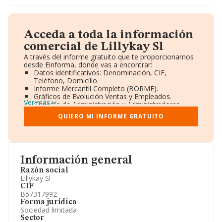
Acceda a toda la información
comercial de Lillykay Sl
A través del informe gratuito que te proporcionamos
desde Einforma, donde vas a encontrar:
Datos identificativos: Denominación, CIF,
Teléfono, Domicilio.
Informe Mercantil Completo (BORME).
Gráficos de Evolución Ventas y Empleados.
Ver más
Consejo de Administración y Administradores.
Directivos y Ejecutivos.
QUIERO MI INFORME GRATUITO
Accionistas.
Participaciones y Vinculaciones en otras empresas.
Artículos de prensa publicados sobre la empresa.
Información oficial y registral complementaria.
Información general
Razón social
Lillykay Sl
CIF
B57317992
Forma jurídica
Sociedad limitada
Sector