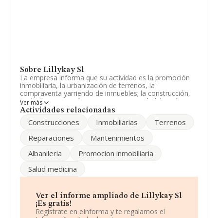
Sobre Lillykay Sl
La empresa informa que su actividad es la promoción
inmobiliaria, la urbanización de terrenos, la
compraventa yarriendo de inmuebles; la construcción,
acabado, reparación, mantenimiento, rehabilitación y
Ver más
conservación de edificaciones y obras civiles, albañilería
Actividades relacionadas
ytrabajos de. construcción en general. podrá realizar
Construcciones
Inmobiliarias
Terrenos
dichas actividade. La sociedad está inscrita en el
Registro Mercantil como Sociedad Limitada. Su
Reparaciones
Mantenimientos
actividad CNAE es '%cnae%' con código 6812. La
empresa no tiene actividad en mercados exteriores.
Albanileria
Promocion inmobiliaria
Es posible ponerse en contacto con la empresa a través
Salud medicina
del teléfono 971406739.
La sociedad
Lillykay S.L
, con NIF B57317992, tiene
domicilio fiscal en Calle Sindicat núm. 69 7, (07002),
Ver el informe ampliado de Lillykay Sl
Palma, provincia de Isles Baleares, Islas Baleares.
¡Es gratis!
Regístrate en eInforma y te regalamos el
En relación con el sector y disponiendo de los datos de