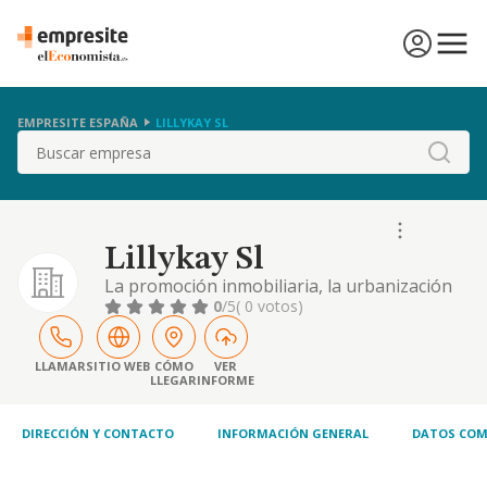
EMPRESITE ESPAÑA
LILLYKAY SL
Buscar
Lillykay Sl
La promoción inmobiliaria, la urbanización
de terrenos, la compraventa yarriendo de
0
/5
( 0 votos)
inmuebles; la construcción, acabado,
reparación, mantenimiento, rehabilitación y
conservación de edificaciones y obras civiles,
LLAMAR
SITIO WEB
CÓMO
VER
LLEGAR
INFORME
albañilería ytrabajos de. construcción en
general. podrá realizar dichas actividade.
DIRECCIÓN Y CONTACTO
INFORMACIÓN GENERAL
DATOS COM