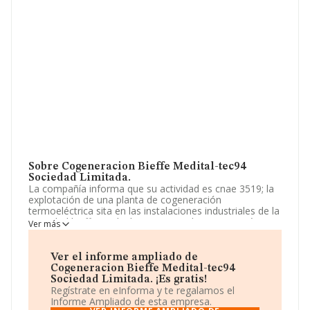
Sobre Cogeneracion Bieffe Medital-tec94
Sociedad Limitada.
La compañía informa que su actividad es cnae 3519; la
explotación de una planta de cogeneración
termoeléctrica sita en las instalaciones industriales de la
sociedad bieffe medital, s. a. en ctra biescas sin número,
Ver más
22666 senegõe-sabiñanigo, huesca, con el fin de
producir y suministrar a bieffe medital, s. a. el caudal
energético requerido. La empresa es una Sociedad
Ver el informe ampliado de
Limitada. Tiene CNAE: 7112 - 'Servicios técnicos de
Cogeneracion Bieffe Medital-tec94
ingeniería y otras actividades relacionadas con el
Sociedad Limitada. ¡Es gratis!
asesoramiento técnico'. La sociedad no tiene actividad
Regístrate en eInforma y te regalamos el
en mercados exteriores.
Informe Ampliado de esta empresa.