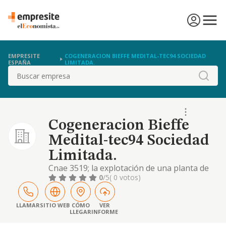
EMPRESITE
COGENERACION BIEFFE MEDITAL-TEC94 SOCIEDAD
ESPAÑA
LIMITADA.
Buscar
Cogeneracion Bieffe
Medital-tec94 Sociedad
Limitada.
Cnae 3519; la explotación de una planta de
cogeneración termoeléctrica sita en las
0
/5
( 0 votos)
instalaciones industriales de la sociedad
bieffe medital, s. a. en ctra biescas sin
número, 22666 senegõe-sabiñanigo,
LLAMAR
SITIO WEB
CÓMO
VER
LLEGAR
INFORME
huesca, con el fin de producir y suministrar a
bieffe medital, s. a. el caudal energético