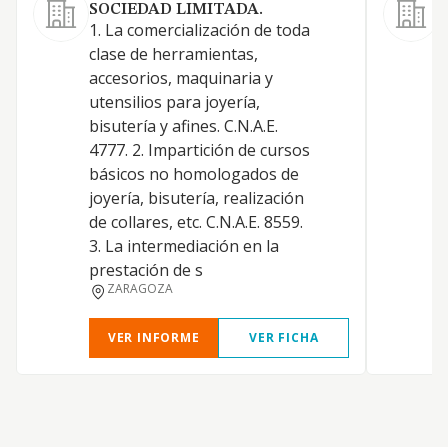
SOCIEDAD LIMITADA.
1. La comercialización de toda
clase de herramientas,
accesorios, maquinaria y
N
utensilios para joyería,
E
bisutería y afines. C.N.A.E.
4777. 2. Impartición de cursos
básicos no homologados de
S
joyería, bisutería, realización
de collares, etc. C.N.A.E. 8559.
3. La intermediación en la
D
prestación de s
ZARAGOZA
VER INFORME
VER FICHA