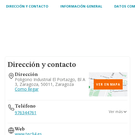
requerido
DIRECCIÓN Y CONTACTO
INFORMACIÓN GENERAL
DATOS COM
Dirección y contacto
Dirección
Poligono Industrial El Portazgo, Bl A
3, Zaragoza, 50011, Zaragoza
VER EN MAPA
Como llegar
Teléfono
Ver más
976344761
974483714
Web
www.tec94.es