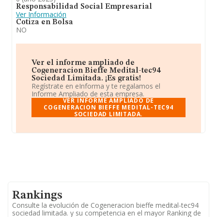
22666 senegõe-sabiñanigo, huesca, con el fin de
Responsabilidad Social Empresarial
producir y suministrar a bieffe medital, s. a. el caudal
Ver Información
energético requerido. En general, la compañía ha
Cotiza en Bolsa
decrecido de forma significativa respecto al (2024) y en
NO
el ranking de su sector (Servicios técnicos de ingeniería y
otras actividades relacionadas con el asesoramiento
técnico), la compañía ha perdido posición respecto al
2024. En cuanto a la posición en el ranking nacional, la
empresa ha perdido posiciones frente al 2024.
Ver el informe ampliado de
Cogeneracion Bieffe Medital-tec94
Sociedad Limitada. ¡Es gratis!
Regístrate en eInforma y te regalamos el
Informe Ampliado de esta empresa.
VER INFORME AMPLIADO DE
COGENERACION BIEFFE MEDITAL-TEC94
SOCIEDAD LIMITADA.
Rankings
Consulte la evolución de Cogeneracion bieffe medital-tec94
sociedad limitada. y su competencia en el mayor Ranking de