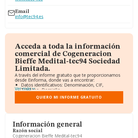
Email
info@tec94.es
Acceda a toda la información
comercial de Cogeneracion
Bieffe Medital-tec94 Sociedad
Limitada.
A través del informe gratuito que te proporcionamos
desde Einforma, donde vas a encontrar:
Datos identificativos: Denominación, CIF,
Ver más
Teléfono, Domicilio.
Informe Mercantil Completo (BORME).
QUIERO MI INFORME GRATUITO
Gráficos de Evolución Ventas y Empleados.
Consejo de Administración y Administradores.
Directivos y Ejecutivos.
Accionistas.
Participaciones y Vinculaciones en otras empresas.
Información general
Artículos de prensa publicados sobre la empresa.
Información oficial y registral complementaria.
Razón social
Cogeneracion Bieffe Medital-tec94