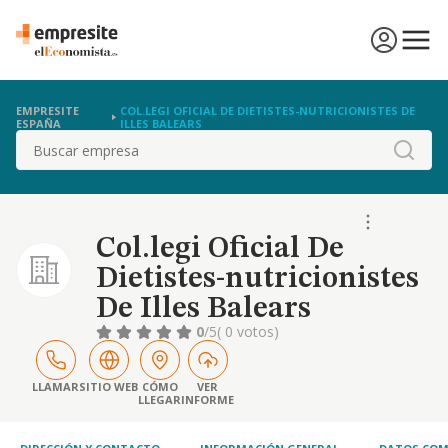
EMPRESITE
COL.LEGI OFICIAL DE DIETISTES-NUTRICIONISTES DE
ESPAÑA
ILLES BALEARS
Buscar
Col.legi Oficial De
Dietistes-nutricionistes
De Illes Balears
0
/5
( 0 votos)
LLAMAR
SITIO WEB
CÓMO
VER
LLEGAR
INFORME