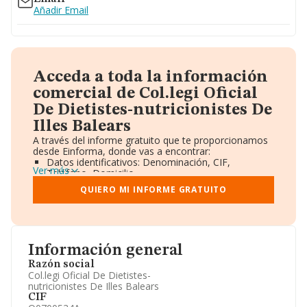
Añadir Email
Acceda a toda la información
comercial de Col.legi Oficial
De Dietistes-nutricionistes De
Illes Balears
A través del informe gratuito que te proporcionamos
desde Einforma, donde vas a encontrar:
Datos identificativos: Denominación, CIF,
Ver más
Teléfono, Domicilio.
Informe Mercantil Completo (BORME).
QUIERO MI INFORME GRATUITO
Gráficos de Evolución Ventas y Empleados.
Consejo de Administración y Administradores.
Directivos y Ejecutivos.
Accionistas.
Participaciones y Vinculaciones en otras empresas.
Información general
Artículos de prensa publicados sobre la empresa.
Información oficial y registral complementaria.
Razón social
Col.legi Oficial De Dietistes-
nutricionistes De Illes Balears
CIF