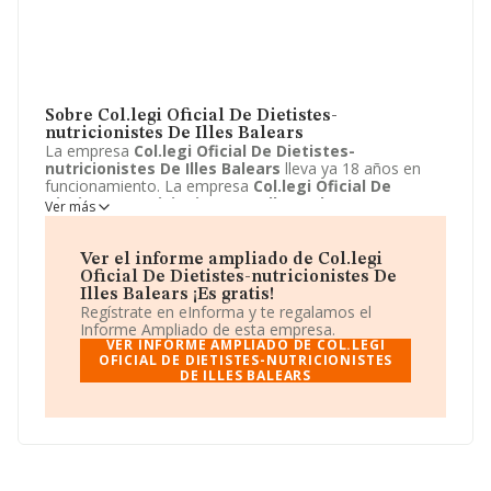
Sobre Col.legi Oficial De Dietistes-
nutricionistes De Illes Balears
La empresa
Col.legi Oficial De Dietistes-
nutricionistes De Illes Balears
lleva ya 18 años en
funcionamiento. La empresa
Col.legi Oficial De
Dietistes-nutricionistes De Illes Balears
sita en
Ver más
Calle Enric Alzamora, 6 - 3 4, Palma, Baleares. La
actividad CNAE de esta compañía es 8559 - Otra
educación n.c.o.p.. La emprea
Col.legi Oficial De
Ver el informe ampliado de Col.legi
Dietistes-nutricionistes De Illes Balears
se registra
Oficial De Dietistes-nutricionistes De
como Otros organismos públicos. La web de la
Illes Balears ¡Es gratis!
empresa
Col.legi Oficial De Dietistes-nutricionistes
Regístrate en eInforma y te regalamos el
De Illes Balears
es
http://www.codnib.es
.
Informe Ampliado de esta empresa.
VER INFORME AMPLIADO DE COL.LEGI
OFICIAL DE DIETISTES-NUTRICIONISTES
DE ILLES BALEARS