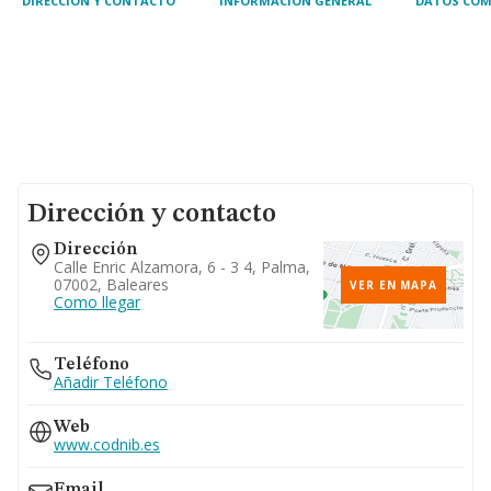
DIRECCIÓN Y CONTACTO
INFORMACIÓN GENERAL
DATOS COM
Dirección y contacto
Dirección
Calle Enric Alzamora, 6 - 3 4, Palma,
07002, Baleares
VER EN MAPA
Como llegar
Teléfono
Añadir Teléfono
Web
www.codnib.es
Email